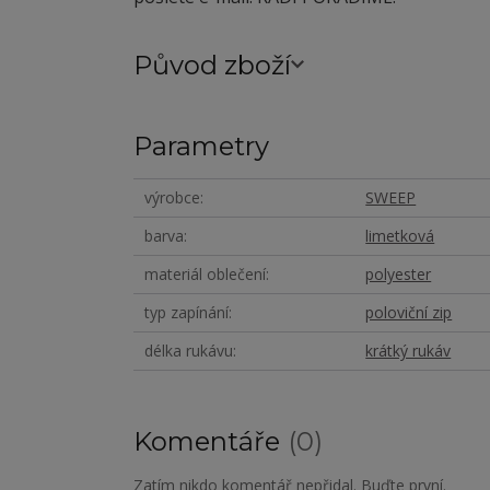
Původ zboží
Parametry
výrobce
SWEEP
barva
limetková
materiál oblečení
polyester
typ zapínání
poloviční zip
délka rukávu
krátký rukáv
Komentáře
0
Zatím nikdo komentář nepřidal. Buďte první.