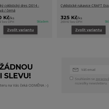
ký cyklistický dres D014 -
Cyklistické rukavice CRAFT Es
vá / černá
0 Kč
325 Kč
/
ks
/
ks
Skladem
Sk
Kč
bez DPH
269 Kč
bez DPH
Zvolit variantu
Zvolit variantu
 ŽÁDNOU
I SLEVU!
Souhlasím se
zpracová
rozesílky newsletteru.
tteru na Vás čeká ODMĚNA :-)