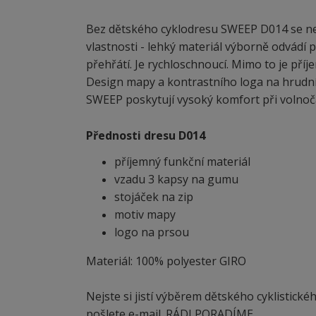
Bez dětského cyklodresu SWEEP D014 se neob
vlastnosti - lehký materiál výborně odvádí p
přehřátí. Je rychloschnoucí. Mimo to je př
Design mapy a kontrastního loga na hrudní
SWEEP poskytují vysoký komfort při volnočaso
Přednosti dresu D014
příjemný funkční materiál
vzadu 3 kapsy na gumu
stojáček na zip
motiv mapy
logo na prsou
Materiál: 100% polyester GIRO
Nejste si jistí výběrem dětského cyklistick
pošlete e-mail. RÁDI PORADÍME.