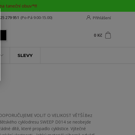
a taneční obuv*!!!
25 279 951
(Po-Pá 9:00-15.00)
Přihlášení
0
ks
za
0 Kč
t
SLEVY
DOPORUČUJEME VOLIT O VELIKOST VĚTŠÍ.Bez
dětského cyklodresu SWEEP D014 se neobejde
žádné dítě, které propadlo cyklistice. Výtečné