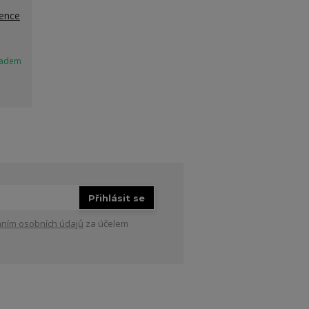
sence
ladem
Přihlásit se
ním osobních údajů
za účelem