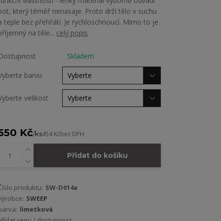
funkční vlastnosti - lehký materiál výborně odvádí
pot, který téměř nenasaje. Proto drží tělo v suchu
a teple bez přehřátí. Je rychloschnoucí. Mimo to je
příjemný na těle...
celý popis
Dostupnost
Skladem
Vyberte barvu
Vyberte velikost
550 Kč
/
ks
454 Kč
bez DPH
Přidat do košíku
Číslo produktu:
SW-D014a
výrobce:
SWEEP
barva:
limetková
Hlídat cenu / dostupnost