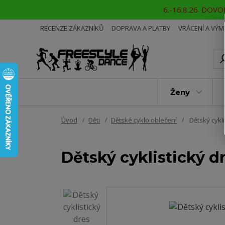
6.-16.8.26. DOVOL
RECENZE ZÁKAZNÍKŮ
DOPRAVA A PLATBY
VRÁCENÍ A VÝ
Ženy
Úvod
Děti
Dětské cyklo oblečení
Dětský cykli
Dětský cyklistický dr