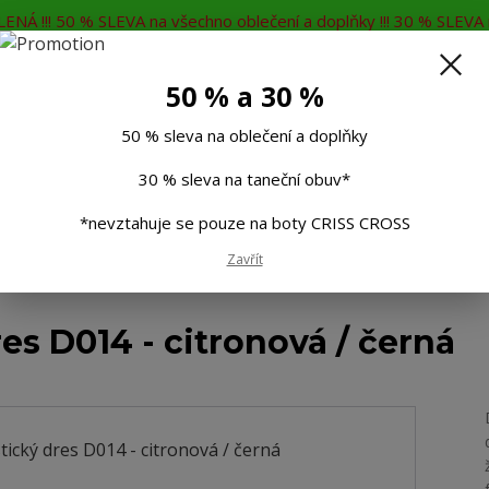
ENÁ !!! 50 % SLEVA na všechno oblečení a doplňky !!! 30 % SLEVA n
MĚNA
KONTAKTY
Rádi Vám poradíme
7
50 % a 30 %
Hleda
50 % sleva na oblečení a doplňky
30 % sleva na taneční obuv*
Muži
Děti
Taneční boty
Doplňky
*nevztahuje se pouze na boty CRISS CROSS
Zavřít
stický dres D014 - citronová / černá
es D014 - citronová / černá