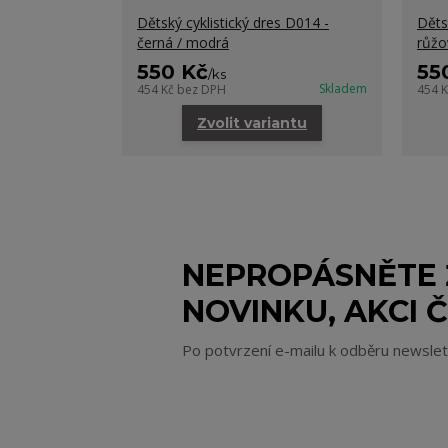
Dětský cyklistický dres D014 -
Děts
černá / modrá
růžo
550 Kč
55
/
ks
Skladem
454 Kč
bez DPH
454 
Zvolit variantu
NEPROPÁSNĚTE
NOVINKU, AKCI Č
Po potvrzení e-mailu k odběru newsle