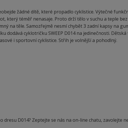
ejde žádné dítě, které propadlo cyklistice. Výtečné funkčn
ot, který téměř nenasaje. Proto drží tělo v suchu a teple bez
íjemný na těle. Samozřejmě nesmí chybět 3 zadní kapsy na gu
ku dodává cyklotričku SWEEP D014 na jedinečnosti. Dětská 
vé i sportovní cyklistice. Střih je volnější a pohodlný.
ého dresu D014? Zeptejte se nás na on-line chatu, zavolejte 