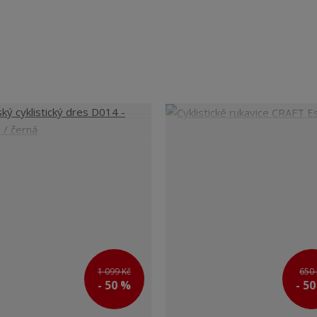
1 099 Kč
650 
- 50 %
- 5