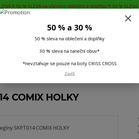
ENÁ !!! 50 % SLEVA na všechno oblečení a doplňky !!! 30 % SLEVA n
MĚNA
KONTAKTY
Rádi Vám poradíme
7
50 % a 30 %
Hleda
50 % sleva na oblečení a doplňky
30 % sleva na taneční obuv*
Muži
Děti
Taneční boty
Doplňky
*nevztahuje se pouze na boty CRISS CROSS
Zavřít
014 COMIX HOLKY
014 COMIX HOLKY