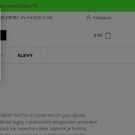
a taneční obuv*!!!
25 279 951
(Po-Pá 9:00-15.00)
Přihlášení
0
ks
za
0 Kč
t
SLEVY
SWEEP SKPT014 COMIX HOLKY jsou dlouhé
dětské legíny v jedinečném designovém provedení,
která Vás nenechá v klidu. Materiál je funkční,