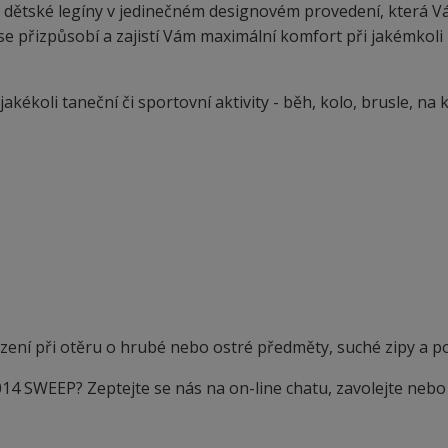
ětské legíny v jedinečném designovém provedení, která V
 se přizpůsobí a zajistí Vám maximální komfort při jakémkoli
ékoli taneční či sportovní aktivity - běh, kolo, brusle, na ko
ení při otěru o hrubé nebo ostré předměty, suché zipy a p
014 SWEEP? Zeptejte se nás na on-line chatu, zavolejte nebo