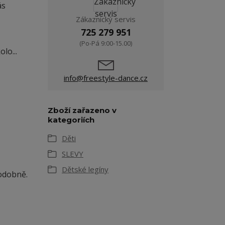
ás
Zákaznický servis
725 279 951
(Po-Pá 9:00-15.00)
lo...
info@freestyle-dance.cz
Zboží zařazeno v
kategoriích
Děti
SLEVY
Dětské legíny
odobně.