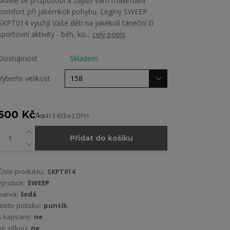
skvěle se přizpůsobí a zajistí Vám maximální
komfort při jakémkoli pohybu. Legíny SWEEP
SKPT014 využijí Vaše děti na jakékoli taneční či
sportovní aktivity - běh, ko...
celý popis
Dostupnost
Skladem
Vyberte velikost
500 Kč
/
ks
413 Kč
bez DPH
Přidat do košíku
Číslo produktu:
SKPT014
výrobce:
SWEEP
barva:
šedá
motiv potisku:
puntík
s kapsami:
ne
se síťkou:
ne