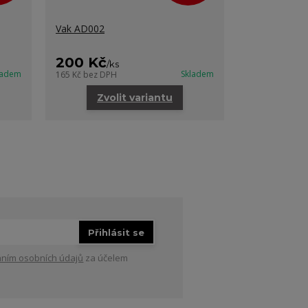
Vak AD002
Dětské taneč
černá
200 Kč
1 490 K
/
ks
ladem
Skladem
165 Kč
bez DPH
1 231 Kč
bez D
Zvolit variantu
Zvo
Přihlásit se
ním osobních údajů
za účelem