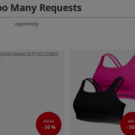
oo Many Requests
openresty
399 Kč
499 
- 50 %
- 5