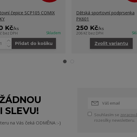
tovní čepice SCP105 COMIX
Dětská sportovní podprsenka
KY
PK601
0 Kč
250 Kč
/
ks
/
ks
Skladem
Sk
Kč
bez DPH
206 Kč
bez DPH
Přidat do košíku
Zvolit variantu
 ŽÁDNOU
I SLEVU!
Souhlasím se
zpracová
rozesílky newsletteru.
tteru na Vás čeká ODMĚNA :-)