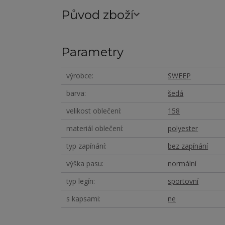
Původ zboží
Parametry
výrobce
SWEEP
barva
šedá
velikost oblečení
158
materiál oblečení
polyester
typ zapínání
bez zapínání
výška pasu
normální
typ legín
sportovní
s kapsami
ne