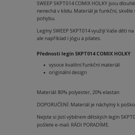
SWEEP SKPT014 COMIX HOLKY jsou dlouhé d
nenechá v klidu. Materiál je funkční, skvěle
pohybu.
Legíny SWEEP SKPT014 využijí Vaše děti na jak
ale například i jógu a pilates.
Přednosti legín SKPT014 COMIX HOLKY
vysoce kvalitní funkční materiál
originální design
Materiál: 80% polyester, 20% elastan
DOPORUČENÍ: Materiál je náchylný
k
poškoz
Nejste si jistí výběrem dětských legín SKPT
pošlete e-mail. RÁDI PORADÍME.