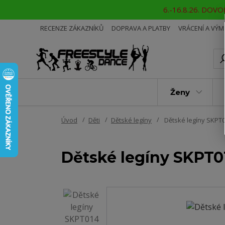
6.-16.8.26. DOVOL
RECENZE ZÁKAZNÍKŮ
DOPRAVA A PLATBY
VRÁCENÍ A VÝ
Ženy
Úvod
Děti
Dětské legíny
Dětské legíny SKPT
Dětské legíny SKPT