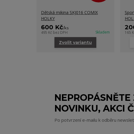
Dětská mikina SKJ016 COMIX
Spor
HOLKY
HOL
600 Kč
20
/
ks
Skladem
495 Kč
bez DPH
165 
Zvolit variantu
NEPROPÁSNĚTE
NOVINKU, AKCI Č
Po potvrzení e-mailu k odběru newsle