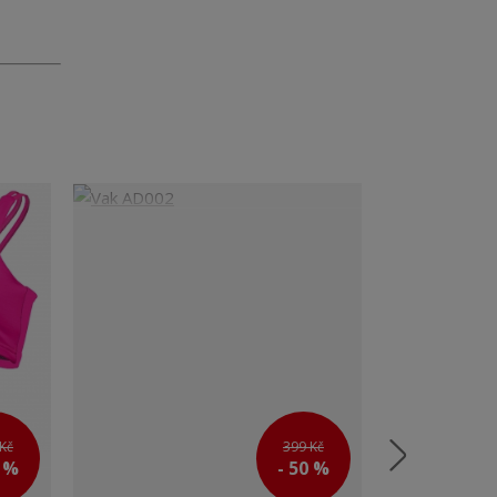
Kč
399 Kč
0 %
- 50 %