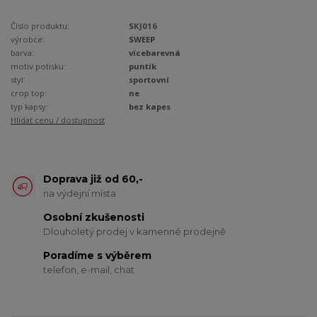
Číslo produktu:
SKJ016
výrobce:
SWEEP
barva:
vícebarevná
motiv potisku:
puntík
styl:
sportovní
crop top:
ne
typ kapsy:
bez kapes
Hlídat cenu / dostupnost
Doprava již od 60,-
na výdejní místa
Osobní zkušenosti
Dlouholetý prodej v kamenné prodejně
Poradíme s výběrem
telefon, e-mail, chat