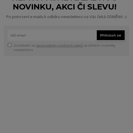
NOVINKU, AKCI ČI SLEVU!
Po potvrzení e-mailu k odběru newsletteru na Vás čeká ODMĚNA :-)
Přihlásit se
Souhlasím se
zpracováním osobních údajů
za účelem rozesílky
newsletteru.