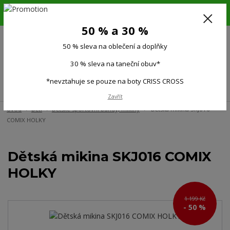
6.-16.8.26. DOVOLENÁ !!! 50 % SLEVA na všechno oblečení a doplňky !!!
30 % SLEVA na taneční obuv*!!!
50 % a 30 %
725 279 951
(Po-Pá 9:00-15.00)
50 % sleva na oblečení a doplňky
0
0 Kč
30 % sleva na taneční obuv*
*nevztahuje se pouze na boty CRISS CROSS
Menu
Zavřít
Úvod
Děti
Dětské sportovní bundy, mikiny
Dětská mikina SKJ016
COMIX HOLKY
Dětská mikina SKJ016 COMIX
HOLKY
1 199 Kč
- 50 %