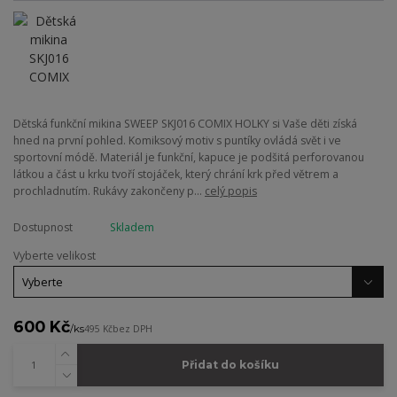
Dětská funkční mikina SWEEP SKJ016 COMIX HOLKY si Vaše děti získá
hned na první pohled. Komiksový motiv s puntíky ovládá svět i ve
sportovní módě. Materiál je funkční, kapuce je podšitá perforovanou
látkou a část u krku tvoří stojáček, který chrání krk před větrem a
prochladnutím. Rukávy zakončeny p...
celý popis
Dostupnost
Skladem
Vyberte velikost
600 Kč
/
ks
495 Kč
bez DPH
Přidat do košíku