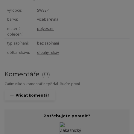
výrobce
SWEEP
barva
vícebarevná
materiál
polyester
oblečení
typ zapínání
bez zapínání
délka rukávu
dlouhý rukáv
Komentáře
0
Zatím nikdo komentář nepřidal. Buďte první.
Přidat komentář
Potřebujete poradit?