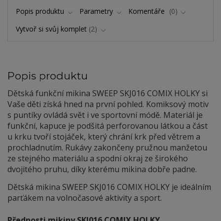
Popis produktu
Parametry
Komentáře
0
Vytvoř si svůj komplet
2
Popis produktu
Dětská funkční mikina SWEEP SKJ016 COMIX HOLKY si
Vaše děti získá hned na první pohled. Komiksový motiv
s puntíky ovládá svět i ve sportovní módě. Materiál je
funkční, kapuce je podšitá perforovanou látkou a část
u krku tvoří stojáček, který chrání krk před větrem a
prochladnutím. Rukávy zakončeny pružnou manžetou
ze stejného materiálu a spodní okraj ze širokého
dvojitého pruhu, díky kterému mikina dobře padne.
Dětská mikina SWEEP SKJ016 COMIX HOLKY je ideálním
parťákem na volnočasové aktivity a sport.
Přednosti mikiny SKJ016 COMIX HOLKY