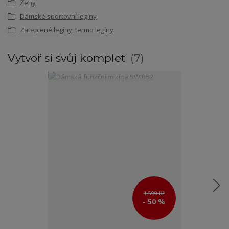
Ženy
Dámské sportovní legíny
Zateplené legíny, termo legíny
Vytvoř si svůj komplet
7
1 599 Kč
- 50 %