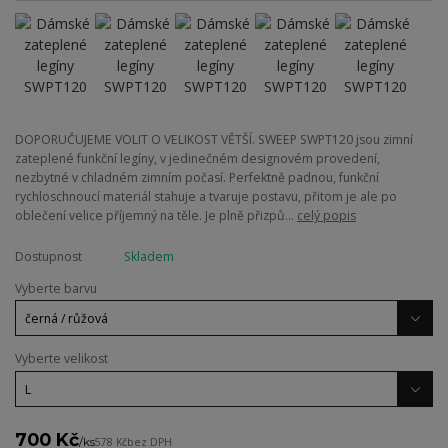
DOPORUČUJEME VOLIT O VELIKOST VĚTŠÍ. SWEEP SWPT120 jsou zimní
zateplené funkční legíny, v jedinečném designovém provedení,
nezbytné v chladném zimním počasí. Perfektně padnou, funkční
rychloschnoucí materiál stahuje a tvaruje postavu, přitom je ale po
oblečení velice příjemný na těle. Je plně přizpů...
celý popis
Dostupnost
Skladem
Vyberte barvu
Vyberte velikost
700 Kč
/
ks
578 Kč
bez DPH