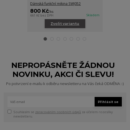
Dámská funkční mikina SWJ052
Dámské funkčn
800 Kč
300 Kč
/
ks
/
ks
Skladem
661 Kč
bez DPH
248 Kč
bez DPH
Zvolit variantu
Zv
NEPROPÁSNĚTE ŽÁDNOU
NOVINKU, AKCI ČI SLEVU!
Po potvrzení e-mailu k odběru newsletteru na Vás čeká ODMĚNA :-)
Přihlásit se
Souhlasím se
zpracováním osobních údajů
za účelem rozesílky
newsletteru.