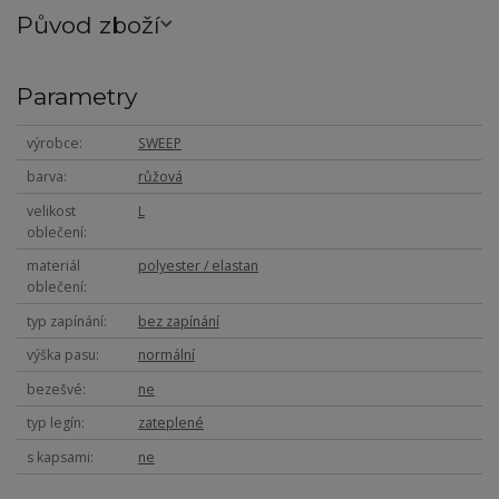
Původ zboží
Parametry
výrobce
SWEEP
barva
růžová
velikost
L
oblečení
materiál
polyester / elastan
oblečení
typ zapínání
bez zapínání
výška pasu
normální
bezešvé
ne
typ legín
zateplené
s kapsami
ne