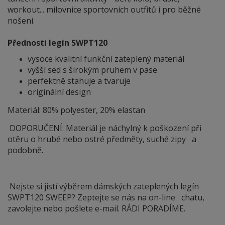
workout... milovnice sportovních outfitů i pro běžné
nošení.
Přednosti legín SWPT120
vysoce kvalitní funkční zateplený materiál
vyšší sed s širokým pruhem v pase
perfektně stahuje a tvaruje
originální design
Materiál: 80% polyester, 20% elastan
DOPORUČENÍ: Materiál je náchylný
k
poškození při
otěru o hrubé nebo ostré předměty, suché zipy a
podobně.
Nejste si jistí výběrem dámských zateplených legín
SWPT120 SWEEP? Zeptejte se nás na on-line chatu,
zavolejte nebo pošlete e-mail. RÁDI PORADÍME.