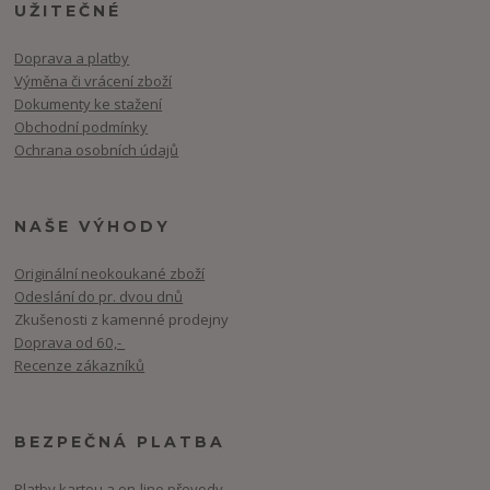
UŽITEČNÉ
Doprava a platby
Výměna či vrácení zboží
Dokumenty ke stažení
Obchodní podmínky
Ochrana osobních údajů
NAŠE VÝHODY
Originální neokoukané zboží
Odeslání do pr. dvou dnů
Zkušenosti z kamenné prodejny
Doprava od 60,-
Recenze zákazníků
BEZPEČNÁ PLATBA
Platby kartou a on-line převody