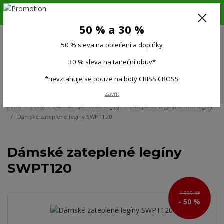
6.-16.8.26. DOVOLENÁ !!! 50 % SLEVA na všechno oblečení a doplňky !!!
30 % SLEVA na taneční obuv*!!!
50 % a 30 %
725 279 951
(Po-Pá 9:00-15.00)
50 % sleva na oblečení a doplňky
0
0 Kč
30 % sleva na taneční obuv*
*nevztahuje se pouze na boty CRISS CROSS
Menu
Zavřít
Úvod
Ženy
Dámské sportovní legíny
Zateplené legíny, termo legíny
Dámské zateplené legíny SWPT120
Dámské zateplené legíny
SWPT120
1 399 Kč
- 50 %