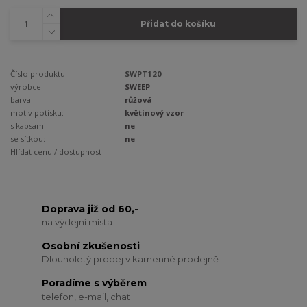
Přidat do košíku
Číslo produktu:
SWPT120
výrobce:
SWEEP
barva:
růžová
motiv potisku:
květinový vzor
s kapsami:
ne
se síťkou:
ne
Hlídat cenu / dostupnost
Doprava již od 60,-
na výdejní místa
Osobní zkušenosti
Dlouholetý prodej v kamenné prodejně
Poradíme s výběrem
telefon, e-mail, chat