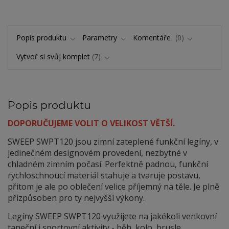
Popis produktu
Parametry
Komentáře
0
Vytvoř si svůj komplet
7
Popis produktu
DOPORUČUJEME VOLIT O VELIKOST VĚTŠÍ.
SWEEP SWPT120 jsou zimní zateplené funkční legíny, v
jedinečném designovém provedení, nezbytné v
chladném zimním počasí. Perfektně padnou, funkční
rychloschnoucí materiál stahuje a tvaruje postavu,
přitom je ale po oblečení velice příjemný na těle. Je plně
přizpůsoben pro ty nejvyšší výkony.
Legíny SWEEP SWPT120 využijete na jakékoli venkovní
taneční i sportovní aktivity - běh, kolo, brusle,