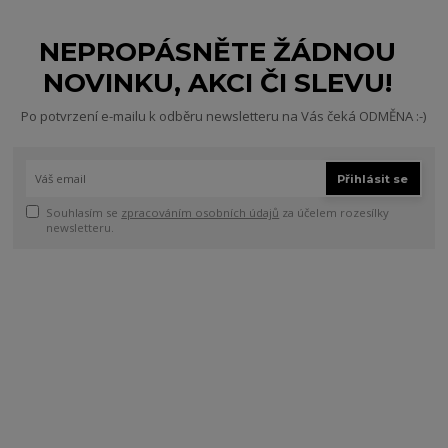
NEPROPÁSNĚTE ŽÁDNOU
NOVINKU, AKCI ČI SLEVU!
Po potvrzení e-mailu k odběru newsletteru na Vás čeká ODMĚNA :-)
Přihlásit se
Souhlasím se
zpracováním osobních údajů
za účelem rozesílky
newsletteru.