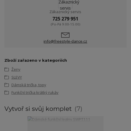
Zákaznický servis
725 279 951
(Po-Pá 9:00-15.00)
info@freestyle-dance.cz
Zboží zařazeno v kategoriích
Ženy
SLEVY
Dámská trička, topy
Funkční trička krátký rukáv
Vytvoř si svůj komplet
7