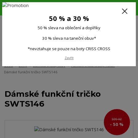
6.-16.8.26. DOVOLENÁ !!! 50 % SLEVA na všechno oblečení a doplňky !!!
30 % SLEVA na taneční obuv*!!!
50 % a 30 %
725 279 951
(Po-Pá 9:00-15.00)
50 % sleva na oblečení a doplňky
0
0 Kč
30 % sleva na taneční obuv*
*nevztahuje se pouze na boty CRISS CROSS
Menu
Zavřít
Úvod
Ženy
Dámská trička, topy
Funkční trička krátký rukáv
Dámské funkční tričko SWTS146
Dámské funkční tričko
SWTS146
599 Kč
- 50 %