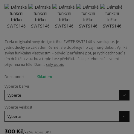
Zcela originální nový design trička SWEEP SWTS146 si zamilujete. Je
jednoduchý se základem černé, ale doplňuje ho zajímavý dekor. Vyniká
svými funkčními vlastnostmi - odvádí perfektně pot, je rychloschnoucí a
tím drží tělo v suchu a teple bez přehřátí. Látka je lehounká a velmi
příjemná na těle. Dám...
celý popis
Dostupnost
Skladem
Vyberte barvu
Vyberte velikost
300 Kč
/
ks
248 Kč
bez DPH