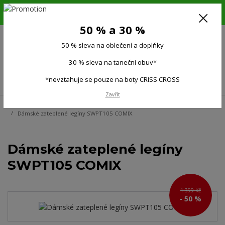
6.-16.8.26. DOVOLENÁ !!! 50 % SLEVA na všechno oblečení a doplňky !!!
30 % SLEVA na taneční obuv*!!!
50 % a 30 %
725 279 951
(Po-Pá 9:00-15.00)
50 % sleva na oblečení a doplňky
0
0 Kč
30 % sleva na taneční obuv*
Menu
*nevztahuje se pouze na boty CRISS CROSS
Zavřít
Úvod
Ženy
Dámské sportovní legíny
Zateplené legíny, termo legíny
Dámské zateplené legíny SWPT105 COMIX
Dámské zateplené legíny
SWPT105 COMIX
1 399 Kč
- 50 %