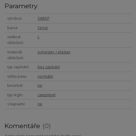
Parametry
výrobce
SWEEP
barva
černá
velikost
L
oblečení
materiál
polyester / elastan
oblečení
typ zapínání
bez zapínání
výška pasu
normální
bezešvé
ne
typ legín
zateplené
s kapsami
ne
Komentáře
0