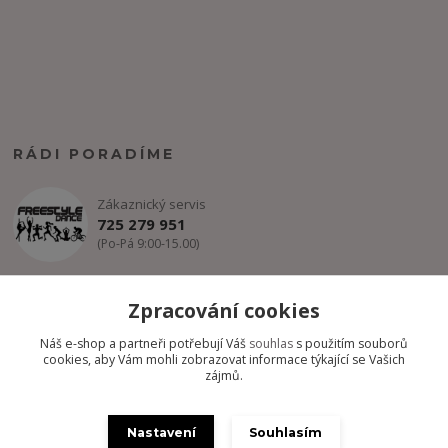
RÁDI PORADÍME
Zákaznický servis
725 279 951
(Po-Pá 9:00-15.00)
info@freestyle-dance.cz
Zpracování cookies
Náš e-shop a partneři potřebují Váš
souhlas
s použitím souborů
cookies, aby Vám mohli zobrazovat informace týkající se Vašich
zájmů.
Nastavení
Souhlasím
Copyright @ FREESTYLE-DANCE.CZ 2012-2024 - Všechny práva