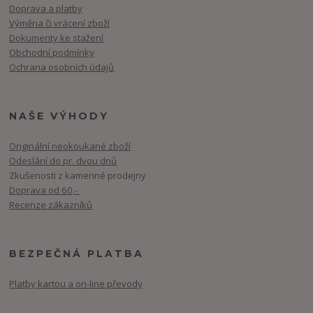
Doprava a platby
Výměna či vrácení zboží
Dokumenty ke stažení
Obchodní podmínky
Ochrana osobních údajů
NAŠE VÝHODY
Originální neokoukané zboží
Odeslání do pr. dvou dnů
Zkušenosti z kamenné prodejny
Doprava od 60,-
Recenze zákazníků
BEZPEČNÁ PLATBA
Platby kartou a on-line převody