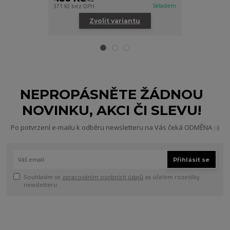
Skladem
371 Kč
bez DPH
165 Kč
bez DPH
Zvolit variantu
Zv
NEPROPÁSNĚTE ŽÁDNOU
NOVINKU, AKCI ČI SLEVU!
Po potvrzení e-mailu k odběru newsletteru na Vás čeká ODMĚNA :-)
Přihlásit se
Souhlasím se
zpracováním osobních údajů
za účelem rozesílky
newsletteru.