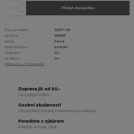
Přidat do košíku
Číslo produktu:
SWPT105
výrobce:
SWEEP
barva:
černá
motiv potisku:
komiks
s kapsami:
ne
se síťkou:
ne
Hlídat cenu / dostupnost
Doprava již od 60,-
na výdejní místa
Osobní zkušenosti
Dlouholetý prodej v kamenné prodejně
Poradíme s výběrem
telefon, e-mail, chat