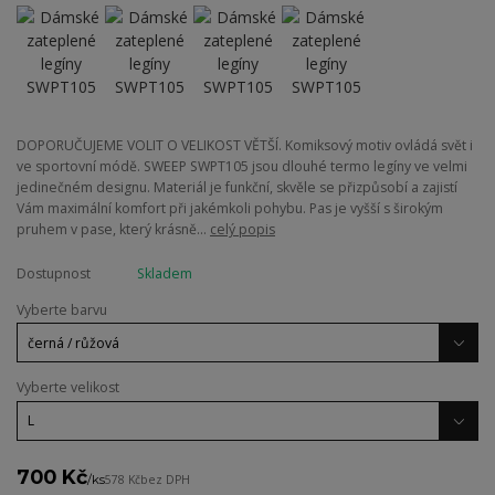
DOPORUČUJEME VOLIT O VELIKOST VĚTŠÍ. Komiksový motiv ovládá svět i
ve sportovní módě. SWEEP SWPT105 jsou dlouhé termo legíny ve velmi
jedinečném designu. Materiál je funkční, skvěle se přizpůsobí a zajistí
Vám maximální komfort při jakémkoli pohybu. Pas je vyšší s širokým
pruhem v pase, který krásně...
celý popis
Dostupnost
Skladem
Vyberte barvu
Vyberte velikost
700 Kč
/
ks
578 Kč
bez DPH