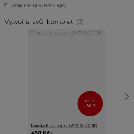
Zateplené legíny, termo legíny
Vytvoř si svůj komplet
3
899 Kč
- 50 %
Dámské thermo triko SWTS136 COMIX
Sportovní fun
450 Kč
200 Kč
/
ks
/
ks