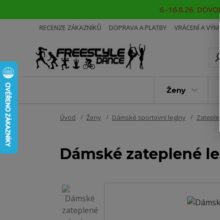
6.-16.8.26. DOVOL
RECENZE ZÁKAZNÍKŮ
DOPRAVA A PLATBY
VRÁCENÍ A VÝ
Ženy
Úvod
Ženy
Dámské sportovní legíny
Zateple
Dámské zateplené l