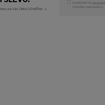
Souhlasím se
zpracová
rozesílky newsletteru.
tteru na Vás čeká ODMĚNA :-)