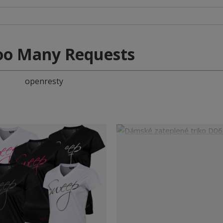
oo Many Requests
openresty