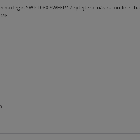
 termo legín SWPT080 SWEEP? Zeptejte se nás na on-line cha
ÍME.
n