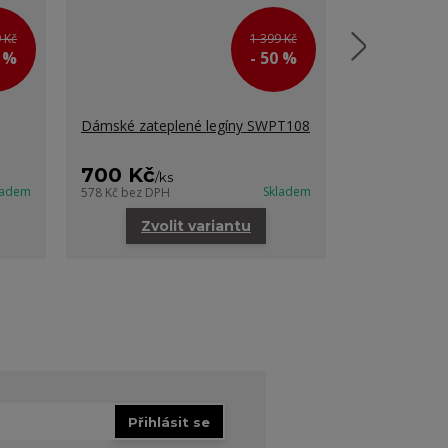
 Kč
1 399 Kč
0 %
- 50 %
Dámské zateplené legíny SWPT108
Dámské ther
700 Kč
450 Kč
/
ks
/
k
ladem
Skladem
578 Kč
bez DPH
371 Kč
bez DP
Zvolit variantu
Zvo
Přihlásit se