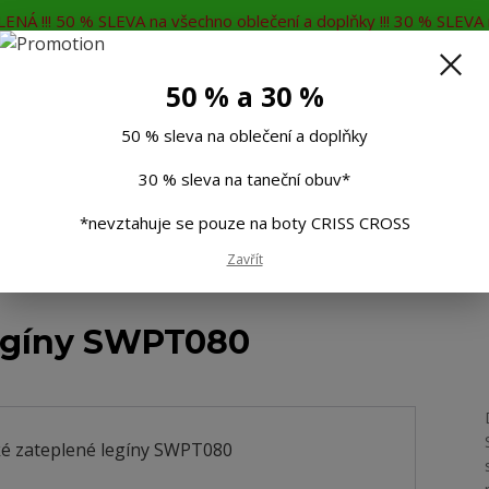
ENÁ !!! 50 % SLEVA na všechno oblečení a doplňky !!! 30 % SLEVA n
MĚNA
KONTAKTY
Rádi Vám poradíme
7
50 % a 30 %
Hleda
50 % sleva na oblečení a doplňky
30 % sleva na taneční obuv*
Muži
Děti
Taneční boty
Doplňky
*nevztahuje se pouze na boty CRISS CROSS
Zavřít
né legíny, termo legíny
Dámské zateplené legíny SWPT080
egíny SWPT080