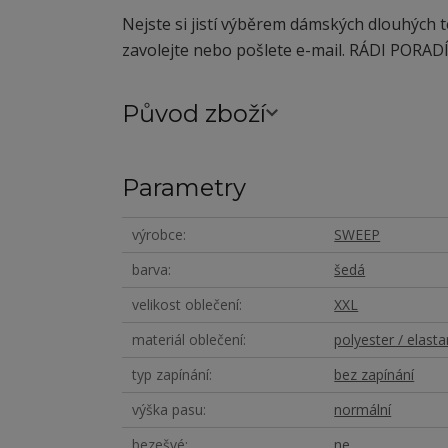
Nejste si jistí výběrem dámských dlouhých
zavolejte nebo pošlete e-mail. RÁDI PORAD
Původ zboží
Parametry
výrobce
SWEEP
barva
šedá
velikost oblečení
XXL
materiál oblečení
polyester / elasta
typ zapínání
bez zapínání
výška pasu
normální
bezešvé
ne