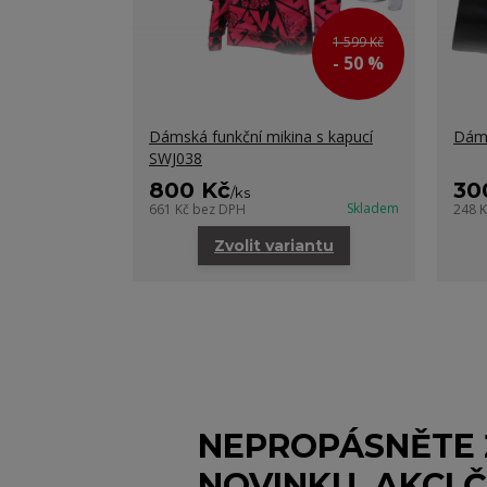
1 599 Kč
- 50 %
Dámská funkční mikina s kapucí
Dáms
SWJ038
800 Kč
30
/
ks
Skladem
661 Kč
bez DPH
248 
Zvolit variantu
NEPROPÁSNĚTE
NOVINKU, AKCI Č