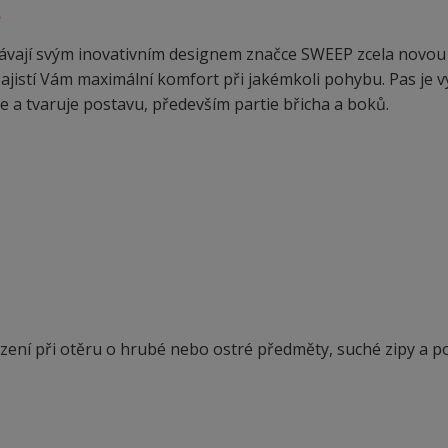
.
vají svým inovativním designem značce SWEEP zcela novou 
zajistí Vám maximální komfort při jakémkoli pohybu. Pas je v
 a tvaruje postavu, především partie břicha a boků.
ení při otěru o hrubé nebo ostré předměty, suché zipy a p