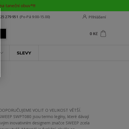
a taneční obuv*!!!
25 279 951
(Po-Pá 9:00-15.00)
Přihlášení
0
ks
za
0 Kč
t
SLEVY
DOPORUČUJEME VOLIT O VELIKOST VĚTŠÍ.
SWEEP SWPT080 jsou termo legíny, které dávají
svým inovativním designem značce SWEEP zcela