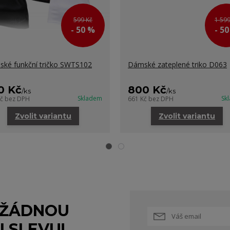
599 Kč
1 599
- 50 %
- 5
ké funkční tričko SWTS102
Dámské zateplené triko D063
0 Kč
800 Kč
/
ks
/
ks
Skladem
Sk
Kč
bez DPH
661 Kč
bez DPH
Zvolit variantu
Zvolit variantu
 ŽÁDNOU
I SLEVU!