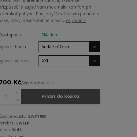
novou tvář. Materiál je funkční, skvěle se
přizpůsobí a zajistí Vám maximální komfort při
jakémkoli pohybu. Pas je vyšší s širokým pruhem v
pase, který krásně stáhne a tvar...
celý popis
Dostupnost
Skladem
Vyberte barvu
Vyberte velikost
700 Kč
/
ks
578 Kč
bez DPH
Přidat do košíku
Číslo produktu:
SWPT080
výrobce:
SWEEP
barva:
šedá
se síťkou:
ne