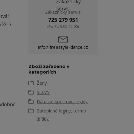
Zákaznický servis
tvář.
725 279 951
yšší s
(Po-Pá 9:00-15.00)
info@freestyle-dance.cz
Zboží zařazeno v
kategoriích
Ženy
SLEVY
Dámské sportovní legíny
odobně.
Zateplené legíny, termo
legíny