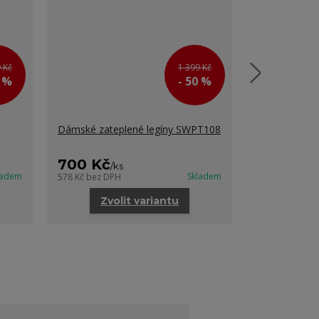
 Kč
1 399 Kč
0 %
- 50 %
Dámské zateplené legíny SWPT108
Dámské ther
700 Kč
450 Kč
/
ks
/
k
ladem
Skladem
578 Kč
bez DPH
371 Kč
bez DP
Zvolit variantu
Zvo