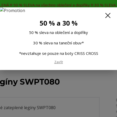
ENÁ !!! 50 % SLEVA na všechno oblečení a doplňky !!! 30 % SLEVA n
MĚNA
KONTAKTY
Rádi Vám poradíme
7
50 % a 30 %
Hleda
50 % sleva na oblečení a doplňky
30 % sleva na taneční obuv*
Muži
Děti
Taneční boty
Doplňky
*nevztahuje se pouze na boty CRISS CROSS
Zavřít
né legíny, termo legíny
Dámské zateplené legíny SWPT080
egíny SWPT080