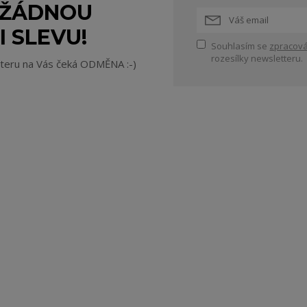
 ŽÁDNOU
I SLEVU!
Souhlasím se
zpracová
rozesílky newsletteru.
tteru na Vás čeká ODMĚNA :-)