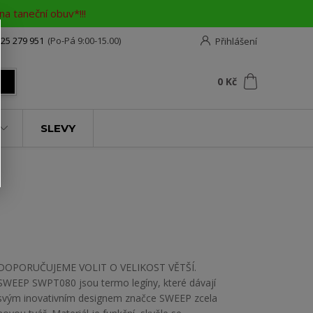
a taneční obuv*!!!
25 279 951
(Po-Pá 9:00-15.00)
Přihlášení
0
ks
za
0 Kč
t
SLEVY
DOPORUČUJEME VOLIT O VELIKOST VĚTŠÍ.
SWEEP SWPT080 jsou termo legíny, které dávají
svým inovativním designem značce SWEEP zcela