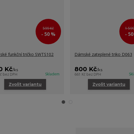
599 Kč
1 599
- 50 %
- 5
ké funkční tričko SWTS102
Dámské zateplené triko D063
0 Kč
800 Kč
/
ks
/
ks
Skladem
Sk
Kč
bez DPH
661 Kč
bez DPH
Zvolit variantu
Zvolit variantu