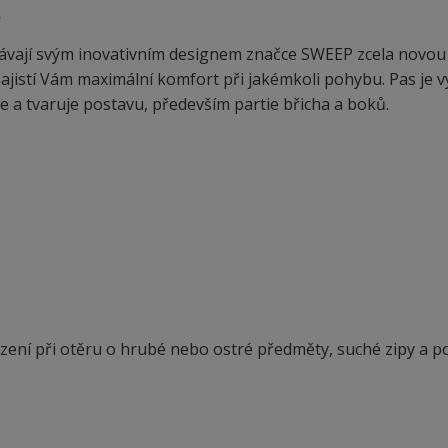
.
vají svým inovativním designem značce SWEEP zcela novou 
zajistí Vám maximální komfort při jakémkoli pohybu. Pas je v
 a tvaruje postavu, především partie břicha a boků.
ení při otěru o hrubé nebo ostré předměty, suché zipy a p