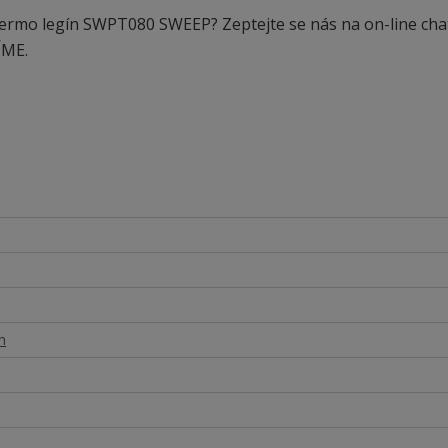
 termo legín SWPT080 SWEEP? Zeptejte se nás na on-line cha
ÍME.
n