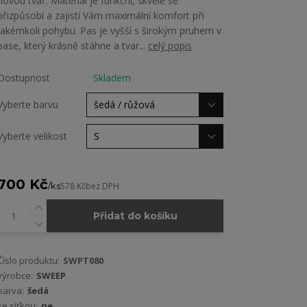
novou tvář. Materiál je funkční, skvěle se
přizpůsobí a zajistí Vám maximální komfort při
jakémkoli pohybu. Pas je vyšší s širokým pruhem v
pase, který krásně stáhne a tvar...
celý popis
Dostupnost
Skladem
Vyberte barvu
Vyberte velikost
700 Kč
/
ks
578 Kč
bez DPH
Přidat do košíku
Číslo produktu:
SWPT080
výrobce:
SWEEP
barva:
šedá
se síťkou:
ne