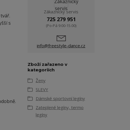
Zákaznický servis
tvář.
725 279 951
yšší s
(Po-Pá 9:00-15.00)
info@freestyle-dance.cz
Zboží zařazeno v
kategoriích
Ženy
SLEVY
Dámské sportovní legíny
odobně.
Zateplené legíny, termo
legíny