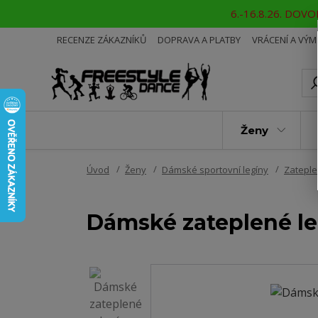
6.-16.8.26. DOVOL
RECENZE ZÁKAZNÍKŮ
DOPRAVA A PLATBY
VRÁCENÍ A VÝ
Ženy
Úvod
Ženy
Dámské sportovní legíny
Zateple
Dámské zateplené l