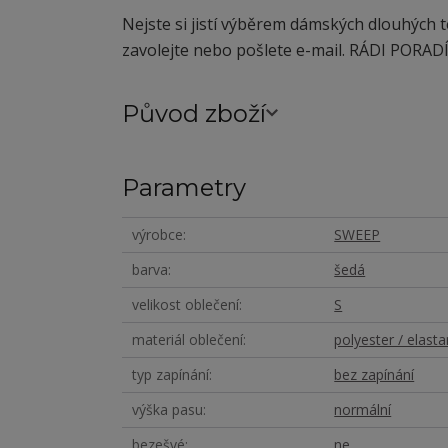
Nejste si jistí výběrem dámských dlouhých
zavolejte nebo pošlete e-mail. RÁDI PORAD
Původ zboží
Parametry
výrobce
SWEEP
barva
šedá
velikost oblečení
S
materiál oblečení
polyester / elasta
typ zapínání
bez zapínání
výška pasu
normální
bezešvé
ne