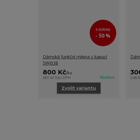
1 599 Kč
- 50 %
Dámská funkční mikina s kapucí
Dáms
SWJ038
800 Kč
30
/
ks
Skladem
661 Kč
bez DPH
248 
Zvolit variantu