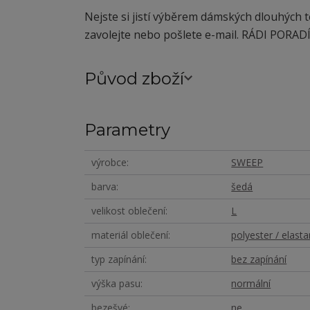
Nejste si jistí výběrem dámských dlouhých
zavolejte nebo pošlete e-mail. RÁDI PORAD
Původ zboží
Parametry
výrobce
SWEEP
barva
šedá
velikost oblečení
L
materiál oblečení
polyester / elasta
typ zapínání
bez zapínání
výška pasu
normální
bezešvé
ne