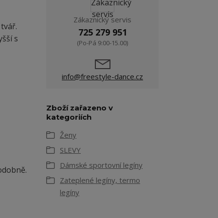
Zákaznický servis
tvář.
725 279 951
yšší s
(Po-Pá 9:00-15.00)
info@freestyle-dance.cz
Zboží zařazeno v
kategoriích
Ženy
SLEVY
Dámské sportovní legíny
odobně.
Zateplené legíny, termo
legíny