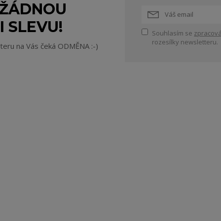
 ŽÁDNOU
I SLEVU!
Souhlasím se
zpracová
rozesílky newsletteru.
tteru na Vás čeká ODMĚNA :-)