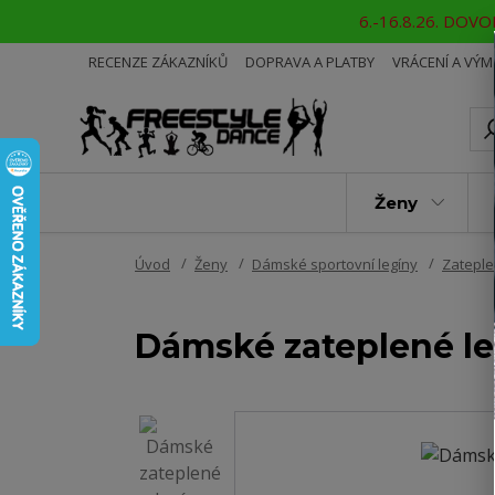
6.-16.8.26. DOVOL
RECENZE ZÁKAZNÍKŮ
DOPRAVA A PLATBY
VRÁCENÍ A VÝ
Ženy
Úvod
Ženy
Dámské sportovní legíny
Zateple
Dámské zateplené l