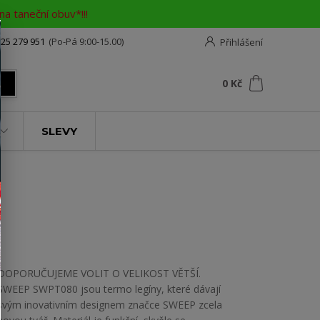
a taneční obuv*!!!
25 279 951
(Po-Pá 9:00-15.00)
Přihlášení
0
ks
za
0 Kč
t
SLEVY
DOPORUČUJEME VOLIT O VELIKOST VĚTŠÍ.
SWEEP SWPT080 jsou termo legíny, které dávají
svým inovativním designem značce SWEEP zcela