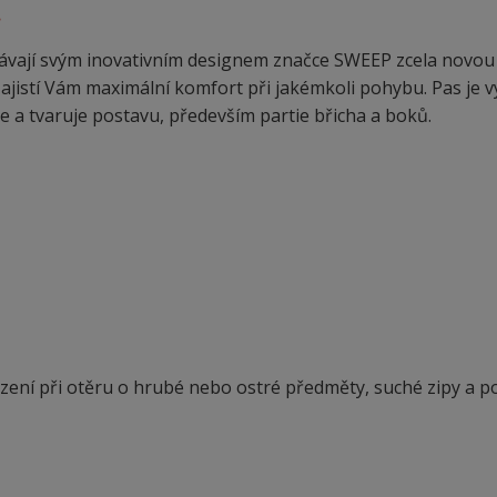
.
vají svým inovativním designem značce SWEEP zcela novou 
zajistí Vám maximální komfort při jakémkoli pohybu. Pas je v
 a tvaruje postavu, především partie břicha a boků.
ení při otěru o hrubé nebo ostré předměty, suché zipy a p