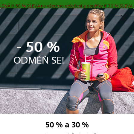
ENÁ !!! 50 % SLEVA na všechno oblečení a doplňky !!! 30 % SLEVA n
MĚNA
KONTAKTY
Rádi Vám poradíme
7
Hleda
Muži
Děti
Taneční boty
Doplňky
né legíny, termo legíny
Dámské zateplené legíny SWPT080
egíny SWPT080
50 % a 30 %