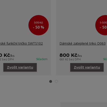
599 Kč
1 599
- 50 %
- 5
ké funkční tričko SWTS102
Dámské zateplené triko D063
0 Kč
800 Kč
/
ks
/
ks
Skladem
Sk
Kč
bez DPH
661 Kč
bez DPH
Zvolit variantu
Zvolit variantu