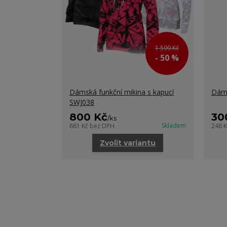
1 599 Kč
- 50 %
Dámská funkční mikina s kapucí
Dáms
SWJ038
800 Kč
30
/
ks
Skladem
661 Kč
bez DPH
248 
Zvolit variantu