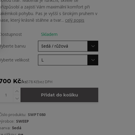
novou tvář. Materiál je funkční, skvěle se
přizpůsobí a zajistí Vám maximální komfort při
jakémkoli pohybu. Pas je vyšší s širokým pruhem v
pase, který krásně stáhne a tvar...
celý popis
Dostupnost
Skladem
Vyberte barvu
Vyberte velikost
700 Kč
/
ks
578 Kč
bez DPH
Přidat do košíku
Číslo produktu:
SWPT080
výrobce:
SWEEP
barva:
šedá
se síťkou:
ne