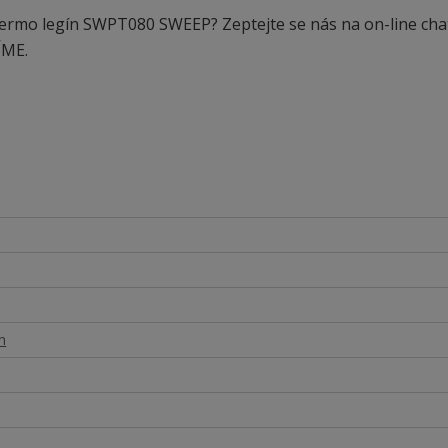
 termo legín SWPT080 SWEEP? Zeptejte se nás na on-line cha
ÍME.
n