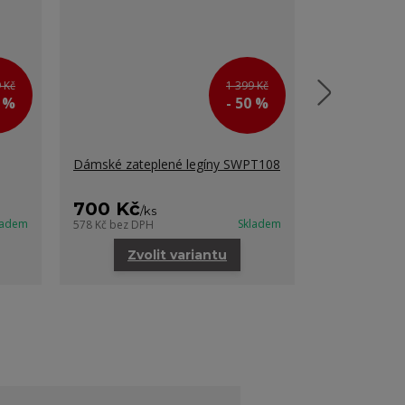
 Kč
1 399 Kč
0 %
- 50 %
Dámské zateplené legíny SWPT108
Dámské ther
700 Kč
450 Kč
/
ks
/
k
ladem
Skladem
578 Kč
bez DPH
371 Kč
bez DP
Zvolit variantu
Zvo