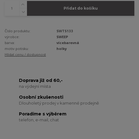
Přidat do košíku
Číslo produktu:
SWTS133
výrobce:
SWEEP
barva:
vícebarevná
motiv potisku:
holky
Hlídat cenu / dostupnost
Doprava již od 60,-
na výdejní místa
Osobní zkušenosti
Dlouholetý prodej v kamenné prodejně
Poradíme s výběrem
telefon, e-mail, chat