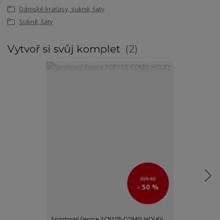
Dámské kraťasy, sukně, šaty
Sukně, šaty
Vytvoř si svůj komplet
2
399 Kč
- 50 %
Sportovní čepice SCP105 COMIX HOLKY
Dámské therm