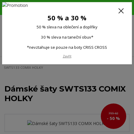
6.-16.8.26. DOVOLENÁ !!! 50 % SLEVA na všechno oblečení a doplňky !!!
30 % SLEVA na taneční obuv*!!!
50 % a 30 %
725 279 951
(Po-Pá 9:00-15.00)
50 % sleva na oblečení a doplňky
0
0 Kč
30 % sleva na taneční obuv*
Menu
*nevztahuje se pouze na boty CRISS CROSS
Zavřít
Úvod
Ženy
Dámské kraťasy, sukně, šaty
Sukně, šaty
Dámské šaty
SWTS133 COMIX HOLKY
Dámské šaty SWTS133 COMIX
HOLKY
799 Kč
- 50 %