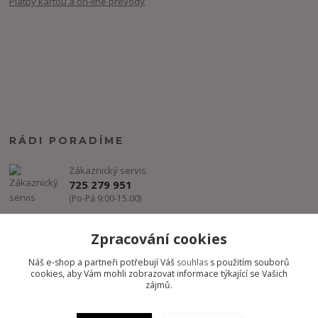
Platby kartou a on-line převody
RÁDI PORADÍME
Zákaznický servis
725 279 951
(Po-Pá 9:00-15.00)
info@freestyle-dance.cz
Zpracování cookies
Náš e-shop a partneři potřebují Váš
souhlas
s použitím souborů
cookies, aby Vám mohli zobrazovat informace týkající se Vašich
zájmů.