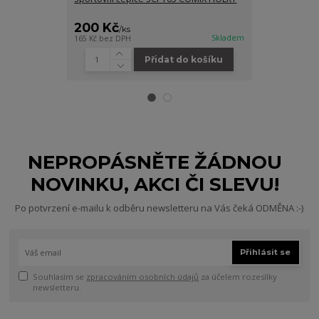
HOLKY
200 Kč
450 Kč
/
ks
/
ks
Skladem
165 Kč
bez DPH
371 Kč
bez DPH
Přidat do košíku
Zv
NEPROPÁSNĚTE ŽÁDNOU
NOVINKU, AKCI ČI SLEVU!
Po potvrzení e-mailu k odběru newsletteru na Vás čeká ODMĚNA :-)
Přihlásit se
Souhlasím se
zpracováním osobních údajů
za účelem rozesílky
newsletteru.