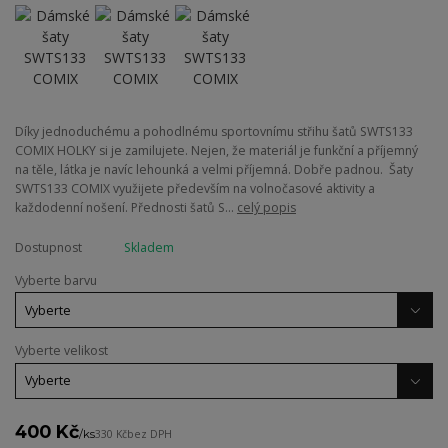
Díky jednoduchému a pohodlnému sportovnímu střihu šatů SWTS133
COMIX HOLKY si je zamilujete. Nejen, že materiál je funkční a příjemný
na těle, látka je navíc lehounká a velmi příjemná. Dobře padnou. Šaty
SWTS133 COMIX využijete především na volnočasové aktivity a
každodenní nošení. Přednosti šatů S...
celý popis
Dostupnost
Skladem
Vyberte barvu
Vyberte velikost
400 Kč
/
ks
330 Kč
bez DPH