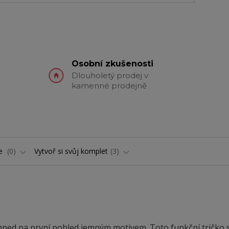
Osobní zkušenosti
Dlouholetý prodej v
kamenné prodejně
ře
0
Vytvoř si svůj komplet
3
ned na první pohled jemným motivem. Toto funkční tričko 