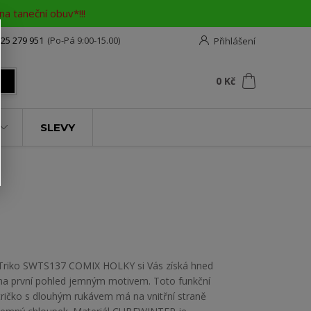
a taneční obuv*!!!
25 279 951
(Po-Pá 9:00-15.00)
Přihlášení
0
ks
za
0 Kč
t
SLEVY
Triko SWTS137 COMIX HOLKY si Vás získá hned
na první pohled jemným motivem. Toto funkční
tričko s dlouhým rukávem má na vnitřní straně