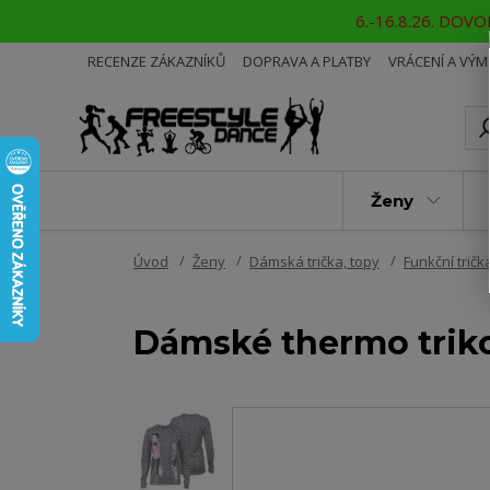
6.-16.8.26. DOVOL
RECENZE ZÁKAZNÍKŮ
DOPRAVA A PLATBY
VRÁCENÍ A VÝ
Ženy
Úvod
Ženy
Dámská trička, topy
Funkční trič
Dámské thermo tri