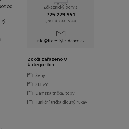
pot od
Zákaznický servis
e.
725 279 951
lný,
(Po-Pá 9:00-15.00)
.
info@freestyle-dance.cz
Zboží zařazeno v
kategoriích
Ženy
SLEVY
Dámská trička, topy
Funkční trička dlouhý rukáv