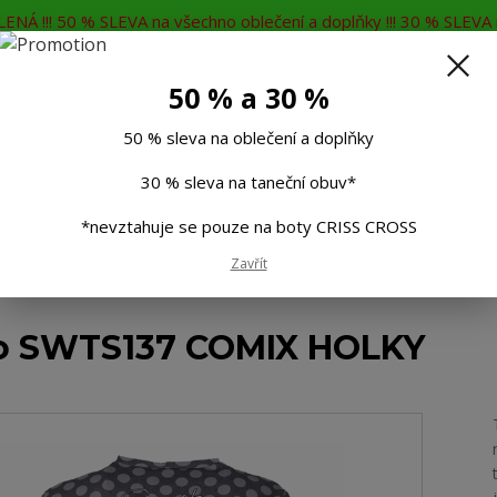
ENÁ !!! 50 % SLEVA na všechno oblečení a doplňky !!! 30 % SLEVA n
MĚNA
KONTAKTY
Rádi Vám poradíme
7
50 % a 30 %
Hleda
50 % sleva na oblečení a doplňky
30 % sleva na taneční obuv*
Muži
Děti
Taneční boty
Doplňky
*nevztahuje se pouze na boty CRISS CROSS
Zavřít
ka dlouhý rukáv
Dámské thermo triko SWTS137 COMIX HOLKY
ko SWTS137 COMIX HOLKY