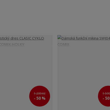
1 299 Kč
1 599
- 50 %
- 5