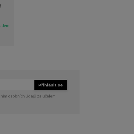
6
ladem
Přihlásit se
ním osobních údajů
za účelem