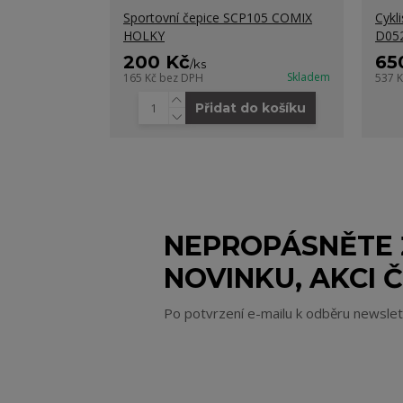
Sportovní čepice SCP105 COMIX
Cykl
HOLKY
D05
200 Kč
65
/
ks
Skladem
165 Kč
bez DPH
537 
Přidat do košíku
NEPROPÁSNĚTE
NOVINKU, AKCI Č
Po potvrzení e-mailu k odběru newsle