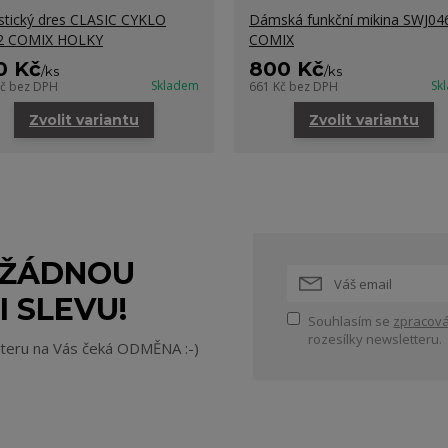
istický dres CLASIC CYKLO
Dámská funkční mikina SWJ04
2 COMIX HOLKY
COMIX
0 Kč
800 Kč
/
ks
/
ks
Skladem
Sk
Kč
bez DPH
661 Kč
bez DPH
Zvolit variantu
Zvolit variantu
 ŽÁDNOU
I SLEVU!
Souhlasím se
zpracová
rozesílky newsletteru.
tteru na Vás čeká ODMĚNA :-)