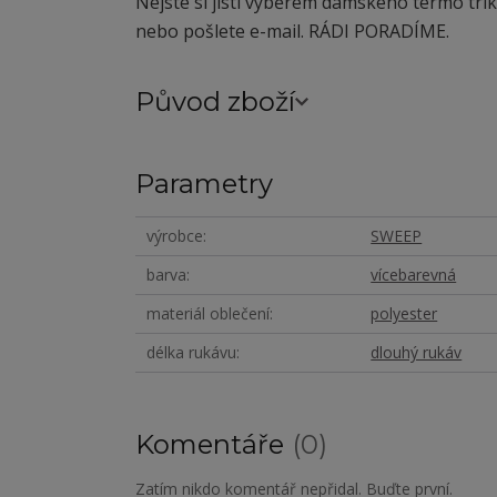
Nejste si jistí výběrem dámského termo tri
nebo pošlete e-mail. RÁDI PORADÍME.
Původ zboží
Parametry
výrobce
SWEEP
barva
vícebarevná
materiál oblečení
polyester
délka rukávu
dlouhý rukáv
Komentáře
0
Zatím nikdo komentář nepřidal. Buďte první.