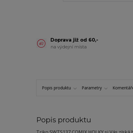
Doprava již od 60,-
na výdejní místa
Popis produktu
Parametry
Komentá
Popis produktu
Triko SWTS137 COMIX HOLKY si Vás získá h