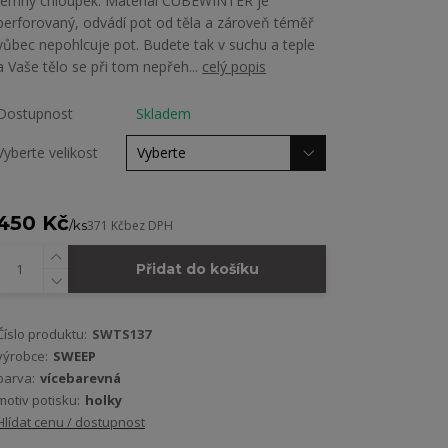
jemný chloupek. Materiál CUBEWINTER je
perforovaný, odvádí pot od těla a zároveň téměř
vůbec nepohlcuje pot. Budete tak v suchu a teple
a Vaše tělo se při tom nepřeh...
celý popis
Dostupnost
Skladem
Vyberte velikost
450 Kč
/
ks
371 Kč
bez DPH
Přidat do košíku
Číslo produktu:
SWTS137
výrobce:
SWEEP
barva:
vícebarevná
motiv potisku:
holky
Hlídat cenu / dostupnost