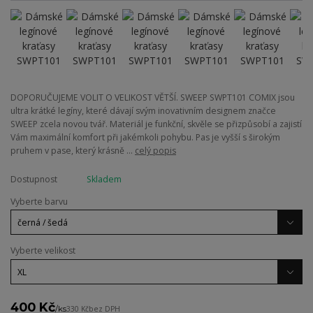
DOPORUČUJEME VOLIT O VELIKOST VĚTŠÍ. SWEEP SWPT101 COMIX jsou
ultra krátké legíny, které dávají svým inovativním designem značce
SWEEP zcela novou tvář. Materiál je funkční, skvěle se přizpůsobí a zajistí
Vám maximální komfort při jakémkoli pohybu. Pas je vyšší s širokým
pruhem v pase, který krásně ...
celý popis
Dostupnost
Skladem
Vyberte barvu
Vyberte velikost
400 Kč
/
ks
330 Kč
bez DPH