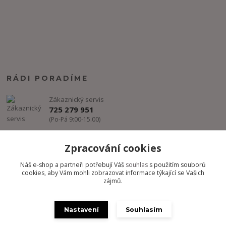
RÁDI PORADÍME
Zákaznický servis
725 279 951
(Po-Pá 9:00-15.00)
info@freestyle-dance.cz
Zpracování cookies
Náš e-shop a partneři potřebují Váš
souhlas
s použitím souborů
cookies, aby Vám mohli zobrazovat informace týkající se Vašich
zájmů.
Nastavení
Souhlasím
Copyright @ FREESTYLE-DANCE.CZ 2012-2024 - Všechny práva
vyhrazena