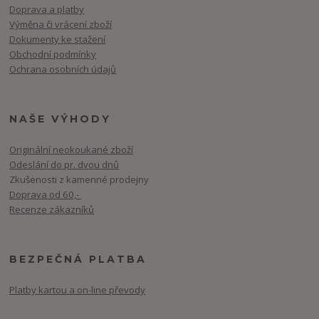
Doprava a platby
Výměna či vrácení zboží
Dokumenty ke stažení
Obchodní podmínky
Ochrana osobních údajů
NAŠE VÝHODY
Originální neokoukané zboží
Odeslání do pr. dvou dnů
Zkušenosti z kamenné prodejny
Doprava od 60,-
Recenze zákazníků
BEZPEČNÁ PLATBA
Platby kartou a on-line převody