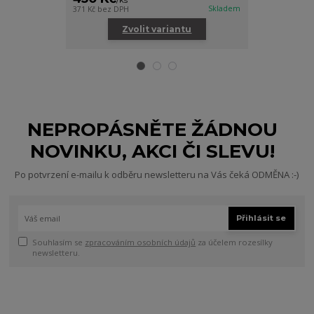
/
ks
/
ks
Skladem
371 Kč
bez DPH
330 Kč
bez DPH
Zvolit variantu
Zv
NEPROPÁSNĚTE ŽÁDNOU
NOVINKU, AKCI ČI SLEVU!
Po potvrzení e-mailu k odběru newsletteru na Vás čeká ODMĚNA :-)
Přihlásit se
Souhlasím se
zpracováním osobních údajů
za účelem rozesílky
newsletteru.