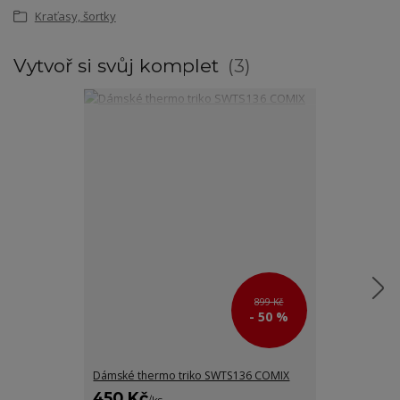
Kraťasy, šortky
Vytvoř si svůj komplet
3
899 Kč
- 50 %
Dámské thermo triko SWTS136 COMIX
Dámské šaty 
450 Kč
400 Kč