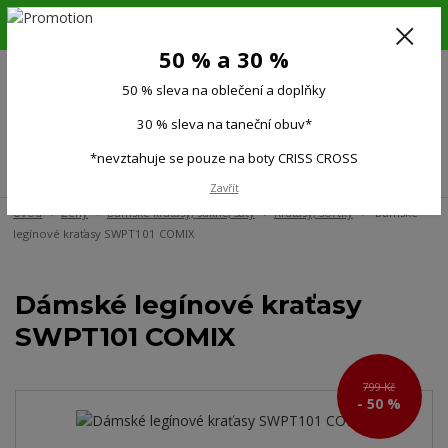
6.-16.8.26. DOVOLENÁ !!! 50 % SLEVA na všechno oblečení a doplňky !!!
30 % SLEVA na taneční obuv*!!!
50 % a 30 %
725 279 951
(Po-Pá 9:00-15.00)
50 % sleva na oblečení a doplňky
0
0 Kč
30 % sleva na taneční obuv*
*nevztahuje se pouze na boty CRISS CROSS
Menu
Zavřít
Úvod
Ženy
Dámské kraťasy, sukně, šaty
Kraťasy, šortky
Dámské
legínové kraťasy SWPT101 COMIX
Dámské legínové kraťasy
SWPT101 COMIX
799 Kč
- 50 %