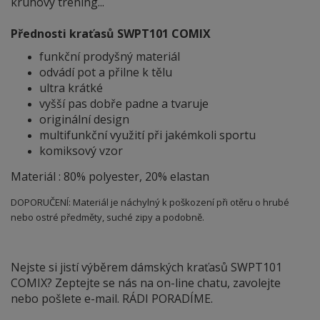
kruhový tréning...
Přednosti kraťasů SWPT101 COMIX
funkční prodyšný materiál
odvádí pot a přilne k tělu
ultra krátké
vyšší pas dobře padne a tvaruje
originální design
multifunkční využití při jakémkoli sportu
komiksový vzor
Materiál : 80% polyester, 20% elastan
DOPORUČENÍ: Materiál je náchylný
k
poškození při otěru o hrubé
nebo ostré předměty, suché zipy a podobně.
Nejste si jistí výběrem dámských kraťasů SWPT101
COMIX? Zeptejte se nás na on-line chatu, zavolejte
nebo pošlete e-mail. RÁDI PORADÍME.