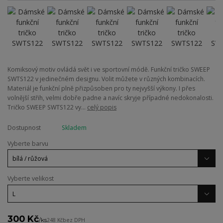
Komiksový motiv ovládá svět i ve sportovní módě. Funkční tričko SWEEP
SWTS122 v jedinečném designu. Volit můžete v různých kombinacích.
Materiál je funkční plně přizpůsoben pro ty nejvyšší výkony. I přes
volnější střih, velmi dobře padne a navíc skryje případné nedokonalosti.
Tričko SWEEP SWTS122 vy...
celý popis
Dostupnost
Skladem
Vyberte barvu
Vyberte velikost
300 Kč
/
ks
248 Kč
bez DPH