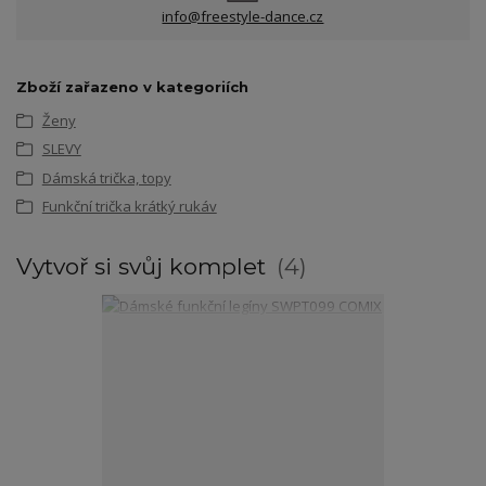
info@freestyle-dance.cz
Zboží zařazeno v kategoriích
Ženy
SLEVY
Dámská trička, topy
Funkční trička krátký rukáv
Vytvoř si svůj komplet
4