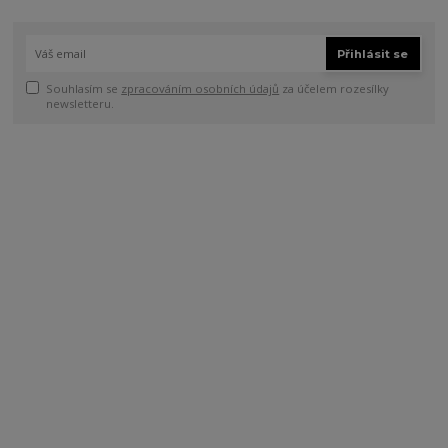
Přihlásit se
Souhlasím se
zpracováním osobních údajů
za účelem rozesílky
newsletteru.