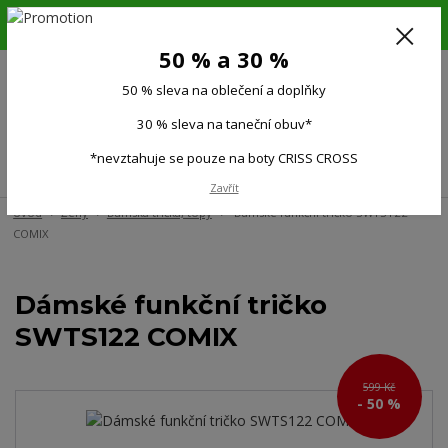
6.-16.8.26. DOVOLENÁ !!! 50 % SLEVA na všechno oblečení a doplňky !!!
30 % SLEVA na taneční obuv*!!!
50 % a 30 %
725 279 951
(Po-Pá 9:00-15.00)
50 % sleva na oblečení a doplňky
0
0 Kč
30 % sleva na taneční obuv*
*nevztahuje se pouze na boty CRISS CROSS
Menu
Zavřít
Úvod
Ženy
Dámská trička, topy
Dámské funkční tričko SWTS122
COMIX
Dámské funkční tričko
SWTS122 COMIX
599 Kč
- 50 %