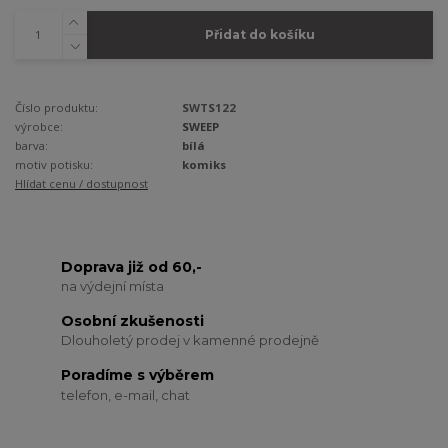
Přidat do košíku
Číslo produktu:
SWTS122
výrobce:
SWEEP
barva:
bílá
motiv potisku:
komiks
Hlídat cenu / dostupnost
Doprava již od 60,-
na výdejní místa
Osobní zkušenosti
Dlouholetý prodej v kamenné prodejně
Poradíme s výběrem
telefon, e-mail, chat