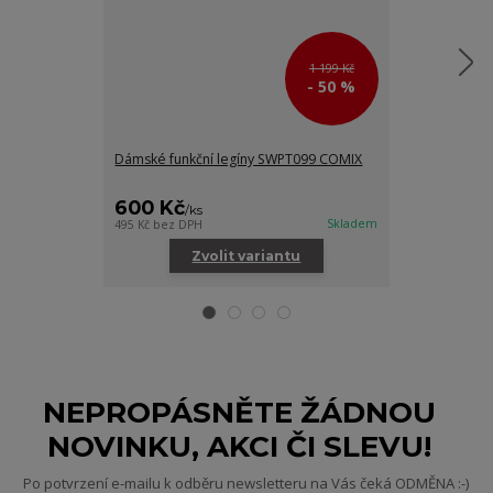
1 199 Kč
- 50 %
Dámské funkční legíny SWPT099 COMIX
Dámské šaty 
600 Kč
400 Kč
/
ks
/
ks
Skladem
495 Kč
bez DPH
330 Kč
bez DPH
Zvolit variantu
Zv
NEPROPÁSNĚTE ŽÁDNOU
NOVINKU, AKCI ČI SLEVU!
Po potvrzení e-mailu k odběru newsletteru na Vás čeká ODMĚNA :-)