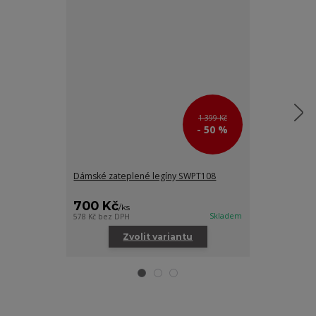
1 399 Kč
- 50 %
Dámské zateplené legíny SWPT108
Sportovní če
200 Kč
700 Kč
/
ks
/
ks
165 Kč
bez DPH
Skladem
578 Kč
bez DPH
Zvolit variantu