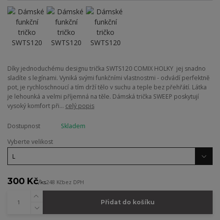
Díky jednoduchému designu trička SWTS120 COMIX HOLKY jej snadno
sladíte s legínami. Vyniká svými funkčními vlastnostmi - odvádí perfektně
pot, je rychloschnoucí a tím drží tělo v suchu a teple bez přehřátí. Látka
je lehounká a velmi příjemná na těle. Dámská trička SWEEP poskytují
vysoký komfort při...
celý popis
Dostupnost
Skladem
Vyberte velikost
300 Kč
/
ks
248 Kč
bez DPH
Přidat do košíku