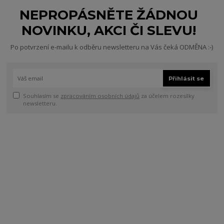
NEPROPÁSNĚTE ŽÁDNOU
NOVINKU, AKCI ČI SLEVU!
Po potvrzení e-mailu k odběru newsletteru na Vás čeká ODMĚNA :-)
Přihlásit se
Souhlasím se
zpracováním osobních údajů
za účelem rozesílky
newsletteru.