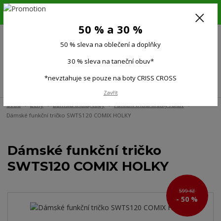
6.-16.8.26. DOVOLENÁ !!! 50 % SLEVA na všechno oblečení a doplňky !!!
30 % SLEVA na taneční obuv*!!!
50 % a 30 %
725 279 951
(Po-Pá 9:00-15.00)
50 % sleva na oblečení a doplňky
0
0 Kč
30 % sleva na taneční obuv*
*nevztahuje se pouze na boty CRISS CROSS
Menu
Zavřít
Úvod
Ženy
Dámská trička, topy
Funkční trička krátký rukáv
Dámské funkční tričko SWTS120 COMIX HOLKY
Dámské funkční tričko
SWTS120 COMIX HOLKY
599 Kč
- 50 %