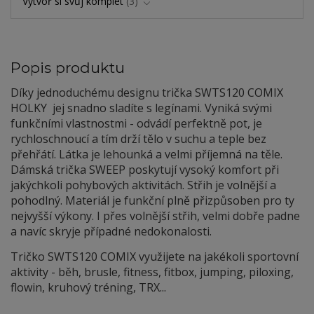
Vytvoř si svůj komplet
3
Popis produktu
Díky jednoduchému designu trička SWTS120 COMIX
HOLKY jej snadno sladíte s legínami. Vyniká svými
funkčními vlastnostmi - odvádí perfektně pot, je
rychloschnoucí a tím drží tělo v suchu a teple bez
přehřátí. Látka je lehounká a velmi příjemná na těle.
Dámská trička SWEEP poskytují vysoký komfort při
jakýchkoli pohybových aktivitách. Střih je volnější a
pohodlný. Materiál je funkční plně přizpůsoben pro ty
nejvyšší výkony. I přes volnější střih, velmi dobře padne
a navíc skryje případné nedokonalosti.
Tričko SWTS120 COMIX využijete na jakékoli sportovní
aktivity - běh, brusle, fitness, fitbox, jumping, piloxing,
flowin, kruhový tréning, TRX...