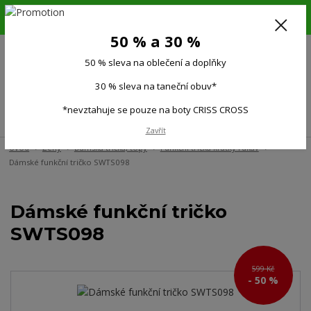
6.-16.8.26. DOVOLENÁ !!! 50 % SLEVA na všechno oblečení a doplňky !!!
30 % SLEVA na taneční obuv*!!!
50 % a 30 %
725 279 951
(Po-Pá 9:00-15.00)
50 % sleva na oblečení a doplňky
0
0 Kč
30 % sleva na taneční obuv*
*nevztahuje se pouze na boty CRISS CROSS
Menu
Zavřít
Úvod
Ženy
Dámská trička, topy
Funkční trička krátký rukáv
Dámské funkční tričko SWTS098
Dámské funkční tričko
SWTS098
599 Kč
- 50 %