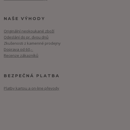
NAŠE VÝHODY
Originální neokoukané zboží
Odeslání do pr. dvou dnů
Zkušenosti z kamenné prodejny
Doprava od 60,-
Recenze zákazníků
BEZPEČNÁ PLATBA
Platby kartou a on-line převody