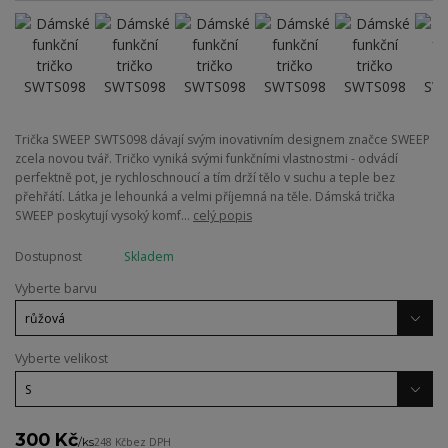
Trička SWEEP SWTS098 dávají svým inovativním designem značce SWEEP
zcela novou tvář. Tričko vyniká svými funkčními vlastnostmi - odvádí
perfektně pot, je rychloschnoucí a tím drží tělo v suchu a teple bez
přehřátí. Látka je lehounká a velmi příjemná na těle. Dámská trička
SWEEP poskytují vysoký komf...
celý popis
Dostupnost
Skladem
Vyberte barvu
Vyberte velikost
300 Kč
/
ks
248 Kč
bez DPH