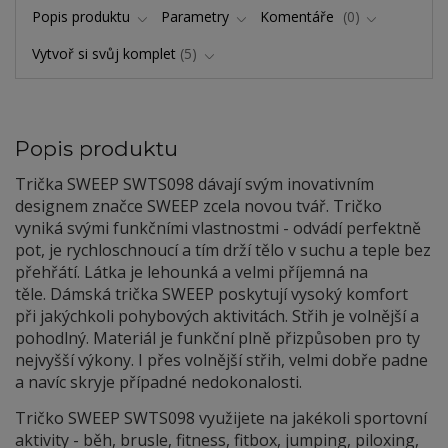
Popis produktu
Parametry
Komentáře
0
Vytvoř si svůj komplet
5
Popis produktu
Trička SWEEP SWTS098 dávají svým inovativním
designem značce SWEEP zcela novou tvář. Tričko
vyniká svými funkčními vlastnostmi - odvádí perfektně
pot, je rychloschnoucí a tím drží tělo v suchu a teple bez
přehřátí. Látka je lehounká a velmi příjemná na
těle. Dámská trička SWEEP poskytují vysoký komfort
při jakýchkoli pohybových aktivitách. Střih je volnější a
pohodlný. Materiál je funkční plně přizpůsoben pro ty
nejvyšší výkony. I přes volnější střih, velmi dobře padne
a navíc skryje případné nedokonalosti.
Tričko SWEEP SWTS098 využijete na jakékoli sportovní
aktivity - běh, brusle, fitness, fitbox, jumping, piloxing,