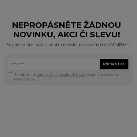
NEPROPÁSNĚTE ŽÁDNOU
NOVINKU, AKCI ČI SLEVU!
Po potvrzení e-mailu k odběru newsletteru na Vás čeká ODMĚNA :-)
Přihlásit se
Souhlasím se
zpracováním osobních údajů
za účelem rozesílky
newsletteru.