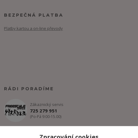
BEZPEČNÁ PLATBA
Platby kartou a on-line převody
RÁDI PORADÍME
Zákaznický servis
725 279 951
(Po-Pá 9:00-15.00)
info@freestyle-dance.cz
Zpracování cookies