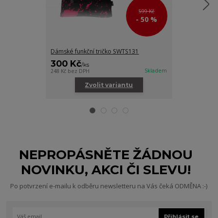
599 Kč
- 50 %
Dámské funkční tričko SWTS131
Sportovní po
300 Kč
300 Kč
/
ks
/
ks
Skladem
248 Kč
bez DPH
248 Kč
bez DPH
Zvolit variantu
Zv
NEPROPÁSNĚTE ŽÁDNOU
NOVINKU, AKCI ČI SLEVU!
Po potvrzení e-mailu k odběru newsletteru na Vás čeká ODMĚNA :-)
Přihlásit se