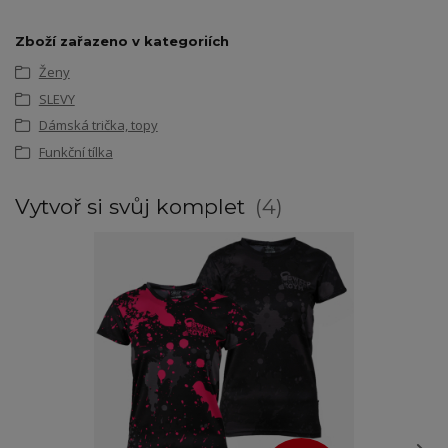
Zboží zařazeno v kategoriích
Ženy
SLEVY
Dámská trička, topy
Funkční tílka
Vytvoř si svůj komplet
4