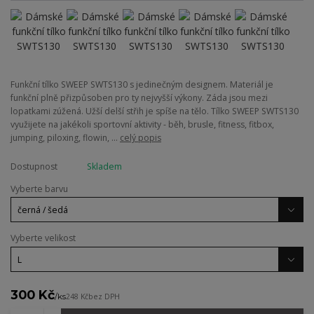
Funkční tílko SWEEP SWTS130 s jedinečným designem. Materiál je
funkční plně přizpůsoben pro ty nejvyšší výkony. Záda jsou mezi
lopatkami zúžená. Užší delší střih je spíše na tělo. Tílko SWEEP SWTS130
využijete na jakékoli sportovní aktivity - běh, brusle, fitness, fitbox,
jumping, piloxing, flowin, ...
celý popis
Dostupnost
Skladem
Vyberte barvu
Vyberte velikost
300 Kč
/
ks
248 Kč
bez DPH