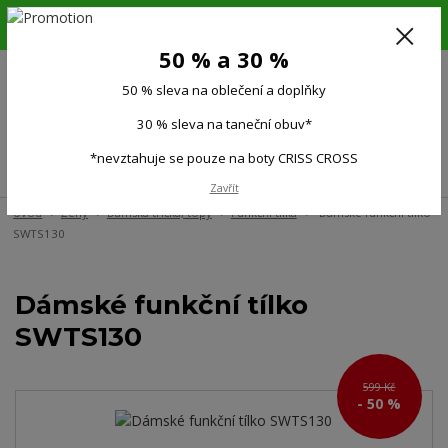
6.-16.8.26. DOVOLENÁ !!! 50 % SLEVA na všechno oblečení a doplňky !!!
30 % SLEVA na taneční obuv*!!!
50 % a 30 %
725 279 951
(Po-Pá 9:00-15.00)
50 % sleva na oblečení a doplňky
0
0 Kč
30 % sleva na taneční obuv*
*nevztahuje se pouze na boty CRISS CROSS
Menu
Zavřít
Úvod
Ženy
Dámská trička, topy
Funkční tílka
Dámské funkční tílko
SWTS130
Dámské funkční tílko
SWTS130
599 Kč
- 50 %