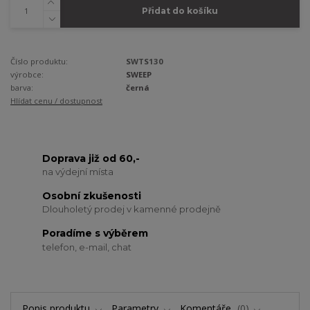
Přidat do košíku
Číslo produktu:
SWTS130
výrobce:
SWEEP
barva:
černá
Hlídat cenu / dostupnost
Doprava již od 60,-
na výdejní místa
Osobní zkušenosti
Dlouholetý prodej v kamenné prodejně
Poradíme s výběrem
telefon, e-mail, chat
Popis produktu
Parametry
Komentáře
0