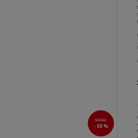
599 Kč
- 50 %