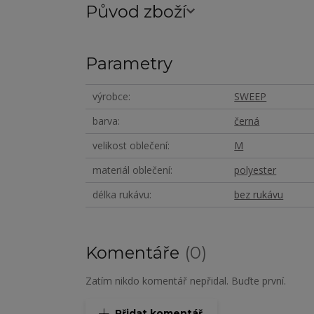
Původ zboží
Parametry
výrobce
SWEEP
barva
černá
velikost oblečení
M
materiál oblečení
polyester
délka rukávu
bez rukávu
Komentáře
0
Zatím nikdo komentář nepřidal. Buďte první.
Přidat komentář