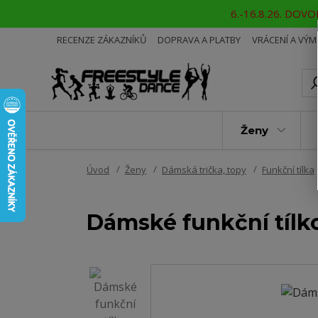
6.-16.8.26. DOVOL
RECENZE ZÁKAZNÍKŮ
DOPRAVA A PLATBY
VRÁCENÍ A VÝ
Ženy
Úvod
Ženy
Dámská trička, topy
Funkční tílka
Dámské funkční tílk