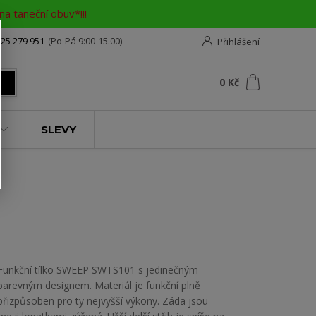
a taneční obuv*!!!
25 279 951
(Po-Pá 9:00-15.00)
Přihlášení
0
ks
za
0 Kč
t
SLEVY
Funkční tílko SWEEP SWTS101 s jedinečným
barevným designem. Materiál je funkční plně
přizpůsoben pro ty nejvyšší výkony. Záda jsou