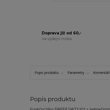
Doprava již od 60,-
na výdejní místa
Popis produktu
Parametry
Komentá
Popis produktu
Funkční tílko SWEEP SWTS101 s jedinečným 