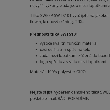
nejvyšší výkony. Záda jsou mezi lopatkami zúž
Tílko SWEEP SWTS101 využijete na jakékoli sp
flowin, kruhový tréning, TRX...
Přednosti tílka SWTS101
vysoce kvalitní funkční materiál
užší delší střih spíše na tělo
záda mezi lopatkami zúžená do boxer
logo vpředu a vzadu mezi lopatkami
Materiál: 100% polyester GIRO
Nejste si jistí výběrem dámského tílka SWE
pošlete e-mail. RÁDI PORADÍME.