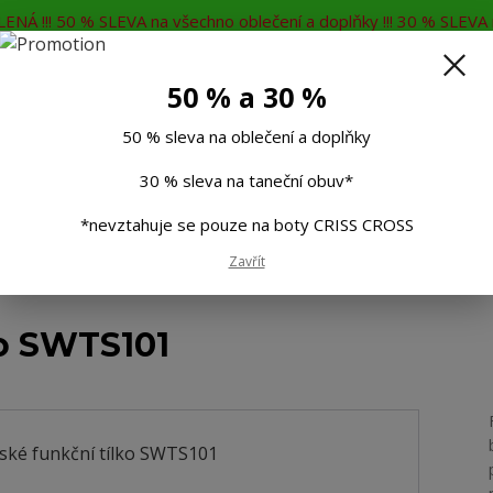
ENÁ !!! 50 % SLEVA na všechno oblečení a doplňky !!! 30 % SLEVA n
MĚNA
KONTAKTY
Rádi Vám poradíme
7
50 % a 30 %
Hleda
50 % sleva na oblečení a doplňky
30 % sleva na taneční obuv*
Muži
Děti
Taneční boty
Doplňky
*nevztahuje se pouze na boty CRISS CROSS
Zavřít
Dámské funkční tílko SWTS101
o SWTS101