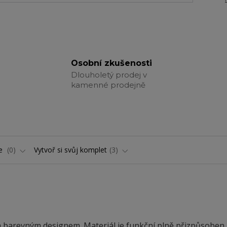
Osobní zkušenosti
Dlouholetý prodej v
kamenné prodejně
ře
0
Vytvoř si svůj komplet
3
barevným designem. Materiál je funkční plně přizpůsoben 