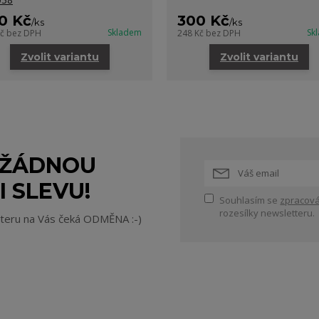
0 Kč
300 Kč
/
ks
/
ks
Skladem
Sk
Kč
bez DPH
248 Kč
bez DPH
Zvolit variantu
Zvolit variantu
 ŽÁDNOU
I SLEVU!
Souhlasím se
zpracová
rozesílky newsletteru.
tteru na Vás čeká ODMĚNA :-)