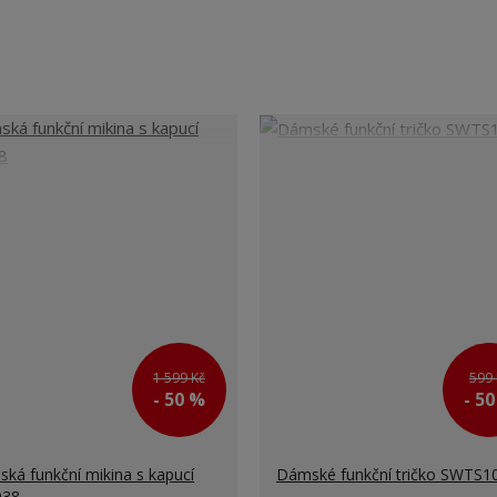
1 599 Kč
599 
- 50 %
- 5
ká funkční mikina s kapucí
Dámské funkční tričko SWTS1
038