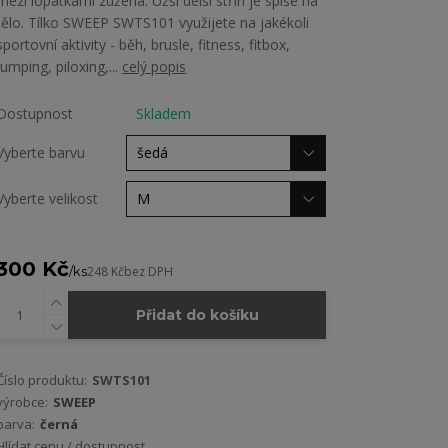
mezi lopatkami zúžená. Užší delší střih je spíše na
tělo. Tílko SWEEP SWTS101 využijete na jakékoli
sportovní aktivity - běh, brusle, fitness, fitbox,
jumping, piloxing,...
celý popis
Dostupnost
Skladem
Vyberte barvu
Vyberte velikost
300 Kč
/
ks
248 Kč
bez DPH
Přidat do košíku
Číslo produktu:
SWTS101
výrobce:
SWEEP
barva:
černá
Hlídat cenu / dostupnost