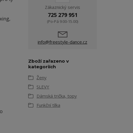
Zákaznický servis
725 279 951
xing,
(Po-Pá 9:00-15.00)
info@freestyle-dance.cz
Zboží zařazeno v
kategoriích
Ženy
SLEVY
Dámská trička, topy
Funkční tílka
bo