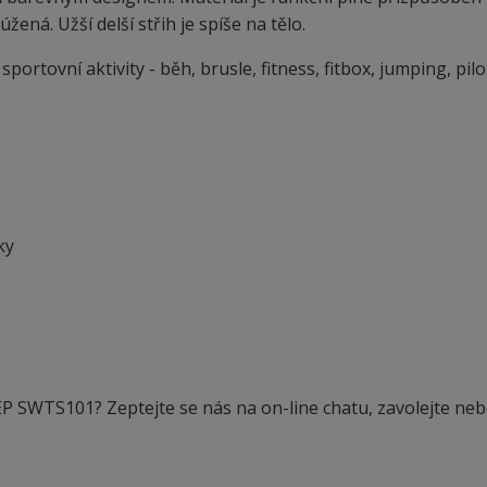
ená. Užší delší střih je spíše na tělo.
ortovní aktivity - běh, brusle, fitness, fitbox, jumping, pilo
ky
EP SWTS101? Zeptejte se nás na on-line chatu, zavolejte ne