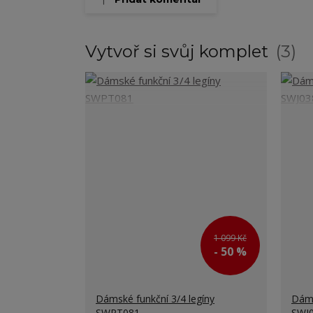
Vytvoř si svůj komplet
3
1 099 Kč
- 50 %
Dámské funkční 3/4 legíny
Dáms
SWPT081
SWJ