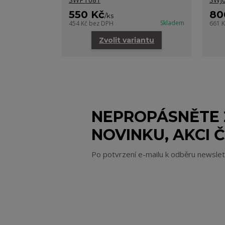
550 Kč
80
/
ks
Skladem
454 Kč
bez DPH
661 
Zvolit variantu
NEPROPÁSNĚTE
NOVINKU, AKCI Č
Po potvrzení e-mailu k odběru newsle