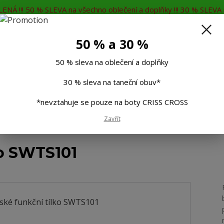
ENÁ !!! 50 % SLEVA na všechno oblečení a doplňky !!! 30 % SLEVA n
MĚNA
KONTAKTY
Rádi Vám poradíme
7
50 % a 30 %
Hleda
50 % sleva na oblečení a doplňky
30 % sleva na taneční obuv*
Muži
Děti
Taneční boty
Doplňky
*nevztahuje se pouze na boty CRISS CROSS
Dámské funkční tílko SWTS101
Zavřít
o SWTS101