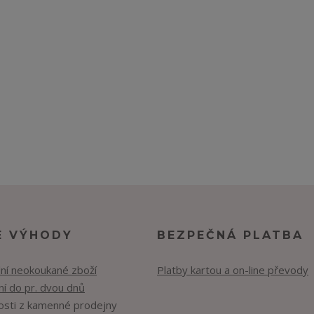
E VÝHODY
BEZPEČNÁ PLATBA
lní neokoukané zboží
Platby kartou a on-line převody
í do pr. dvou dnů
osti z kamenné prodejny