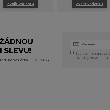
Zvolit variantu
Zvolit variantu
 ŽÁDNOU
I SLEVU!
Souhlasím se
zpracová
rozesílky newsletteru.
tteru na Vás čeká ODMĚNA :-)