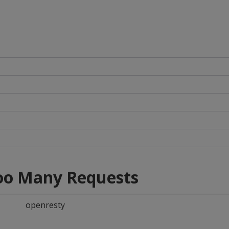
oo Many Requests
openresty