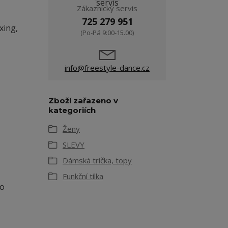
Zákaznický servis
725 279 951
xing,
(Po-Pá 9:00-15.00)
info@freestyle-dance.cz
Zboží zařazeno v
kategoriích
Ženy
SLEVY
Dámská trička, topy
Funkční tílka
bo