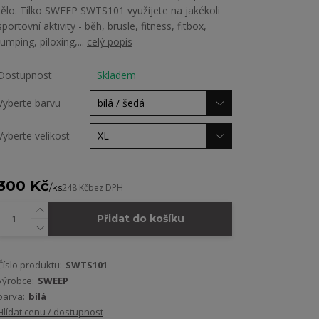
tělo. Tílko SWEEP SWTS101 využijete na jakékoli
sportovní aktivity - běh, brusle, fitness, fitbox,
jumping, piloxing,...
celý popis
Dostupnost
Skladem
Vyberte barvu
Vyberte velikost
300 Kč
/
ks
248 Kč
bez DPH
Přidat do košíku
Číslo produktu:
SWTS101
výrobce:
SWEEP
barva:
bílá
Hlídat cenu / dostupnost