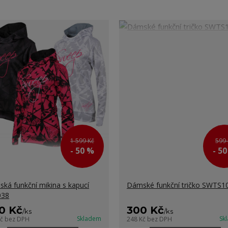
1 599 Kč
599 
- 50 %
- 5
ká funkční mikina s kapucí
Dámské funkční tričko SWTS1
038
0 Kč
300 Kč
/
ks
/
ks
Skladem
Sk
Kč
bez DPH
248 Kč
bez DPH