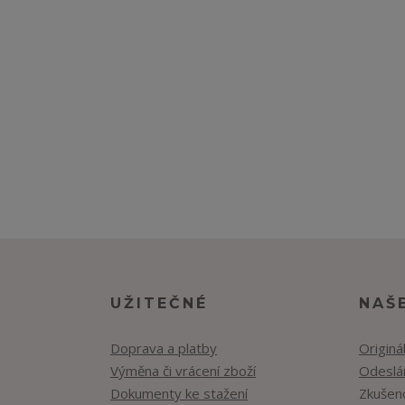
UŽITEČNÉ
NAŠ
Doprava a platby
Originá
Výměna či vrácení zboží
Odeslán
Dokumenty ke stažení
Zkušen