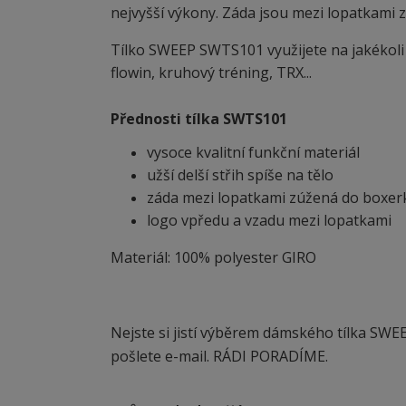
nejvyšší výkony. Záda jsou mezi lopatkami zúž
Tílko SWEEP SWTS101 využijete na jakékoli sp
flowin, kruhový tréning, TRX...
Přednosti tílka SWTS101
vysoce kvalitní funkční materiál
užší delší střih spíše na tělo
záda mezi lopatkami zúžená do boxer
logo vpředu a vzadu mezi lopatkami
Materiál: 100% polyester GIRO
Nejste si jistí výběrem dámského tílka SWE
pošlete e-mail. RÁDI PORADÍME.