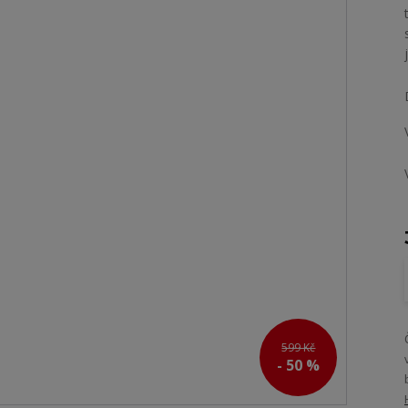
599 Kč
- 50 %