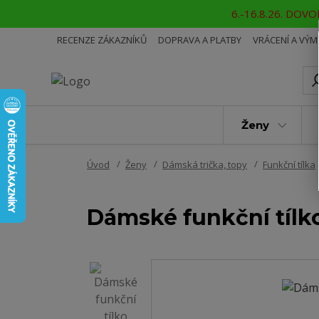
6.-16.8.26. DOVOL
RECENZE ZÁKAZNÍKŮ
DOPRAVA A PLATBY
VRÁCENÍ A VÝ
Ženy
Úvod
Ženy
Dámská trička, topy
Funkční tílka
Dámské funkční tílk