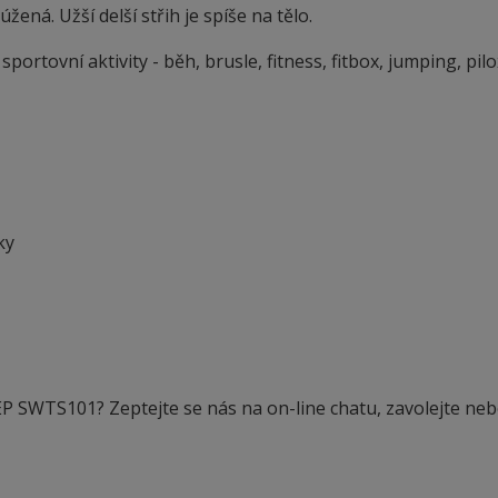
ená. Užší delší střih je spíše na tělo.
ortovní aktivity - běh, brusle, fitness, fitbox, jumping, pilo
ky
EP SWTS101? Zeptejte se nás na on-line chatu, zavolejte ne