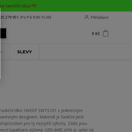
a taneční obuv*!!!
25 279 951
(Po-Pá 9:00-15.00)
Přihlášení
0
ks
za
0 Kč
t
SLEVY
Funkční tílko SWEEP SWTS101 s jedinečným
barevným designem. Materiál je funkční plně
přizpůsoben pro ty nejvyšší výkony. Záda jsou
mezi lopatkami zúžená. Užší delší střih je spíše na