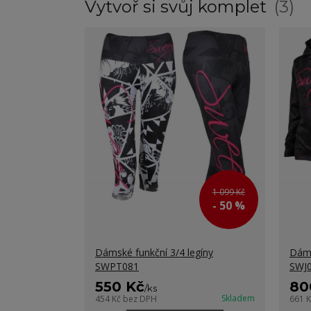
Vytvoř si svůj komplet
3
1 099 Kč
- 50 %
Dámské funkční 3/4 legíny
Dáms
SWPT081
SWJ
550 Kč
80
/
ks
Skladem
454 Kč
bez DPH
661 