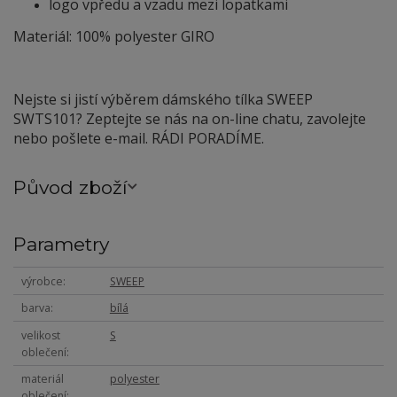
logo vpředu a vzadu mezi lopatkami
Materiál: 100% polyester GIRO
Nejste si jistí výběrem dámského tílka SWEEP
SWTS101? Zeptejte se nás na on-line chatu, zavolejte
nebo pošlete e-mail. RÁDI PORADÍME.
Původ zboží
Parametry
výrobce
SWEEP
barva
bílá
velikost
S
oblečení
materiál
polyester
oblečení