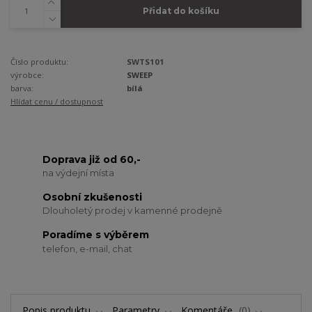
Přidat do košíku
Číslo produktu:
SWTS101
výrobce:
SWEEP
barva:
bílá
Hlídat cenu / dostupnost
Doprava již od 60,-
na výdejní místa
Osobní zkušenosti
Dlouholetý prodej v kamenné prodejně
Poradíme s výběrem
telefon, e-mail, chat
Popis produktu
Parametry
Komentáře
0