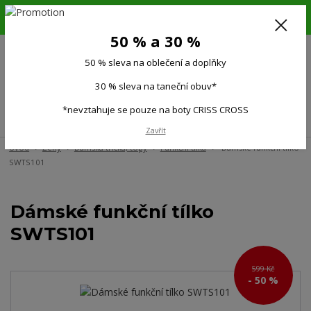
6.-16.8.26. DOVOLENÁ !!! 50 % SLEVA na všechno oblečení a doplňky !!!
30 % SLEVA na taneční obuv*!!!
50 % a 30 %
725 279 951
(Po-Pá 9:00-15.00)
50 % sleva na oblečení a doplňky
0
0 Kč
30 % sleva na taneční obuv*
*nevztahuje se pouze na boty CRISS CROSS
Menu
Zavřít
Úvod
Ženy
Dámská trička, topy
Funkční tílka
Dámské funkční tílko
SWTS101
Dámské funkční tílko
SWTS101
599 Kč
- 50 %