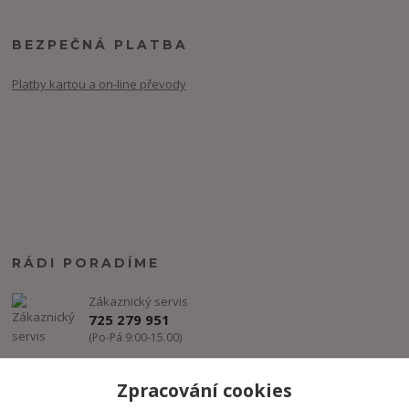
BEZPEČNÁ PLATBA
Platby kartou a on-line převody
RÁDI PORADÍME
Zákaznický servis
725 279 951
(Po-Pá 9:00-15.00)
info@freestyle-dance.cz
Zpracování cookies