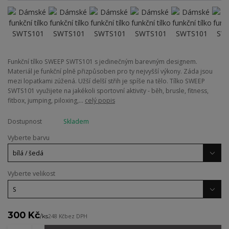
Funkční tílko SWEEP SWTS101 s jedinečným barevným designem.
Materiál je funkční plně přizpůsoben pro ty nejvyšší výkony. Záda jsou
mezi lopatkami zúžená. Užší delší střih je spíše na tělo. Tílko SWEEP
SWTS101 využijete na jakékoli sportovní aktivity - běh, brusle, fitness,
fitbox, jumping, piloxing,...
celý popis
Dostupnost
Skladem
Vyberte barvu
Vyberte velikost
300 Kč
/
ks
248 Kč
bez DPH