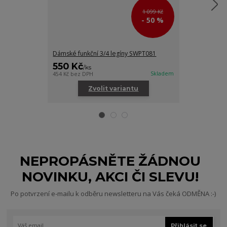
1 099 Kč
- 50 %
Dámské funkční 3/4 legíny SWPT081
Dámská funkčn
550 Kč
800 Kč
/
ks
/
ks
Skladem
454 Kč
bez DPH
661 Kč
bez DPH
Zvolit variantu
Zv
NEPROPÁSNĚTE ŽÁDNOU
NOVINKU, AKCI ČI SLEVU!
Po potvrzení e-mailu k odběru newsletteru na Vás čeká ODMĚNA :-)
Přihlásit se