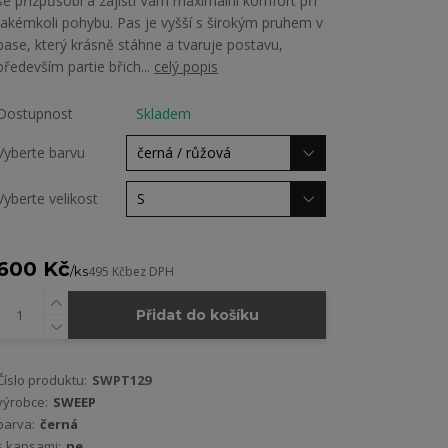
se přizpůsobí a zajistí Vám maximální komfort při
jakémkoli pohybu. Pas je vyšší s širokým pruhem v
pase, který krásně stáhne a tvaruje postavu,
především partie břich...
celý popis
Dostupnost
Skladem
Vyberte barvu
Vyberte velikost
600 Kč
/
ks
495 Kč
bez DPH
Přidat do košíku
Číslo produktu:
SWPT129
výrobce:
SWEEP
barva:
černá
s kapsami:
ne