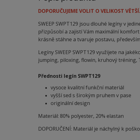
DOPORUČUJEME VOLIT O VELIKOST VĚTŠÍ
SWEEP SWPT129 jsou dlouhé legíny v jedine
přizpůsobí a zajistí Vám maximální komfort 
krásně stáhne a tvaruje postavu, především
Legíny SWEEP SWPT129 využijete na jakékoli t
jumping, piloxing, flowin, kruhový tréning, T
Přednosti legín SWPT129
vysoce kvalitní funkční materiál
vyšší sed s širokým pruhem v pase
originální design
Materiál: 80% polyester, 20% elastan
DOPORUČENÍ: Materiál je náchylný
k
poškoz