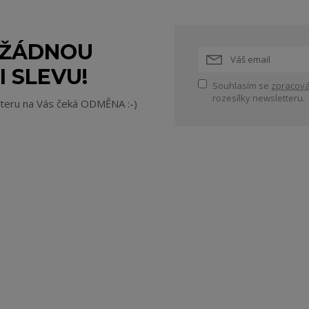
 ŽÁDNOU
I SLEVU!
Souhlasím se
zpracová
rozesílky newsletteru.
tteru na Vás čeká ODMĚNA :-)