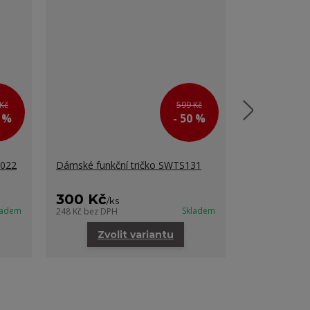
Kč
599 Kč
0 %
- 50 %
P022
Dámské funkční tričko SWTS131
Dámské funkč
SWTS139
300 Kč
300 Kč
/
ks
/
k
ladem
Skladem
248 Kč
bez DPH
248 Kč
bez DP
Zvolit variantu
Zvo