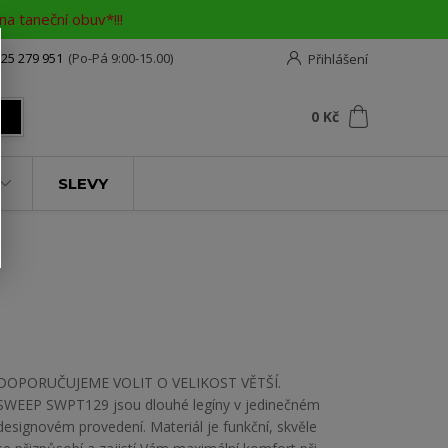
a taneční obuv*!!!
25 279 951
(Po-Pá 9:00-15.00)
Přihlášení
0
ks
za
0 Kč
t
SLEVY
DOPORUČUJEME VOLIT O VELIKOST VĚTŠÍ.
SWEEP SWPT129 jsou dlouhé legíny v jedinečném
designovém provedení. Materiál je funkční, skvěle