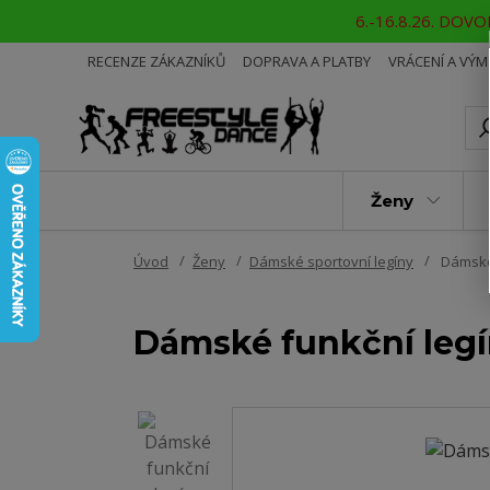
6.-16.8.26. DOVOL
RECENZE ZÁKAZNÍKŮ
DOPRAVA A PLATBY
VRÁCENÍ A VÝ
Ženy
Úvod
Ženy
Dámské sportovní legíny
Dámské
Dámské funkční leg