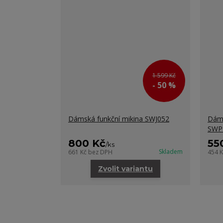
1 599 Kč
- 50 %
Dámská funkční mikina SWJ052
Dáms
SWP
800 Kč
55
/
ks
Skladem
661 Kč
bez DPH
454 
Zvolit variantu