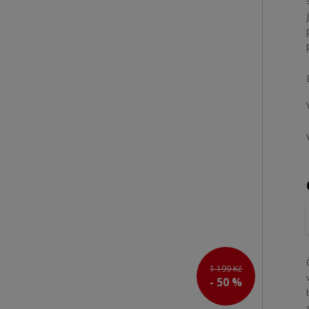
1 199 Kč
- 50 %