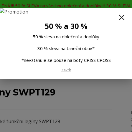
ENÁ !!! 50 % SLEVA na všechno oblečení a doplňky !!! 30 % SLEVA n
MĚNA
KONTAKTY
Rádi Vám poradíme
7
50 % a 30 %
Hleda
50 % sleva na oblečení a doplňky
30 % sleva na taneční obuv*
Muži
Děti
Taneční boty
Doplňky
*nevztahuje se pouze na boty CRISS CROSS
Zavřít
 funkční legíny SWPT129
íny SWPT129