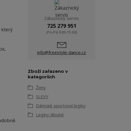
Zákaznický servis
725 279 951
 který
(Po-Pá 9:00-15.00)
ox,
info@freestyle-dance.cz
Zboží zařazeno v
kategoriích
Ženy
SLEVY
Dámské sportovní legíny
Legíny dlouhé
odobně.