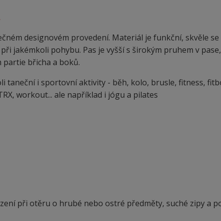
.
čném designovém provedení. Materiál je funkční, skvěle se
při jakémkoli pohybu. Pas je vyšší s širokým pruhem v pase,
 partie břicha a boků.
aneční i sportovní aktivity - běh, kolo, brusle, fitness, fitb
RX, workout... ale například i jógu a pilates
ení při otěru o hrubé nebo ostré předměty, suché zipy a p