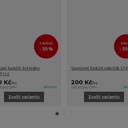
1 099 Kč
399 
- 50 %
- 5
ké funkční 3/4 legíny
Sportovní funkční nákrčník ST
T112
0 Kč
200 Kč
/
ks
/
ks
Skladem
Sk
Kč
bez DPH
165 Kč
bez DPH
Zvolit variantu
Zvolit variantu