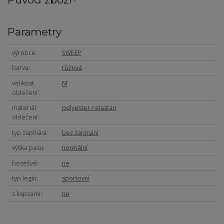
Parametry
výrobce
SWEEP
barva
růžová
velikost
M
oblečení
materiál
polyester / elastan
oblečení
typ zapínání
bez zapínání
výška pasu
normální
bezešvé
ne
typ legín
sportovní
s kapsami
ne