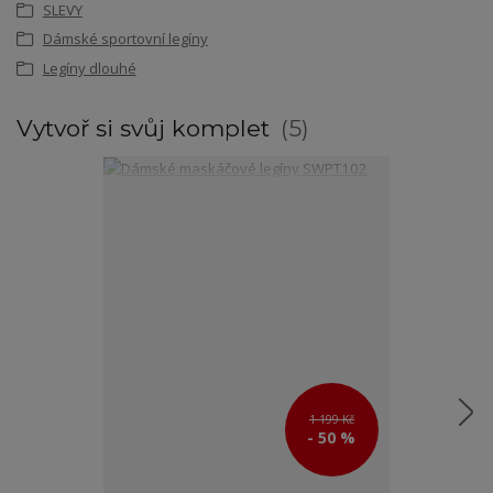
SLEVY
Dámské sportovní legíny
Legíny dlouhé
Vytvoř si svůj komplet
5
1 199 Kč
- 50 %