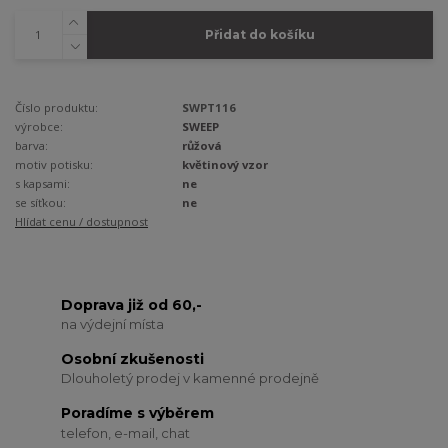
Přidat do košíku
Číslo produktu:
SWPT116
výrobce:
SWEEP
barva:
růžová
motiv potisku:
květinový vzor
s kapsami:
ne
se síťkou:
ne
Hlídat cenu / dostupnost
Doprava již od 60,-
na výdejní místa
Osobní zkušenosti
Dlouholetý prodej v kamenné prodejně
Poradíme s výběrem
telefon, e-mail, chat