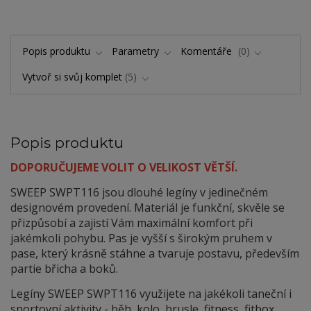
Popis produktu
Parametry
Komentáře
0
Vytvoř si svůj komplet
5
Popis produktu
DOPORUČUJEME VOLIT O VELIKOST VĚTŠÍ.
SWEEP SWPT116 jsou dlouhé legíny v jedinečném
designovém provedení. Materiál je funkční, skvěle se
přizpůsobí a zajistí Vám maximální komfort při
jakémkoli pohybu. Pas je vyšší s širokým pruhem v
pase, který krásně stáhne a tvaruje postavu, především
partie břicha a boků.
Legíny SWEEP SWPT116 využijete na jakékoli taneční i
sportovní aktivity - běh, kolo, brusle, fitness, fitbox,