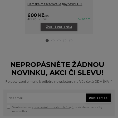
Dámské maskáčové legíny SWPT102
Sportovní funk
600 Kč
200 Kč
/
ks
/
ks
Skladem
495 Kč
bez DPH
165 Kč
bez DPH
Zvolit variantu
Zv
NEPROPÁSNĚTE ŽÁDNOU
NOVINKU, AKCI ČI SLEVU!
Po potvrzení e-mailu k odběru newsletteru na Vás čeká ODMĚNA :-)
Přihlásit se
Souhlasím se
zpracováním osobních údajů
za účelem rozesílky
newsletteru.