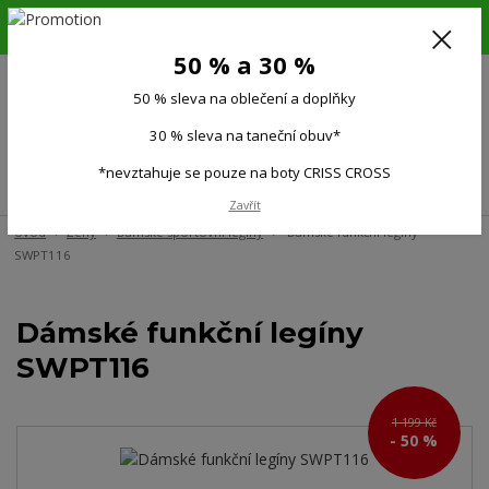
6.-16.8.26. DOVOLENÁ !!! 50 % SLEVA na všechno oblečení a doplňky !!!
30 % SLEVA na taneční obuv*!!!
50 % a 30 %
725 279 951
(Po-Pá 9:00-15.00)
50 % sleva na oblečení a doplňky
0
0 Kč
30 % sleva na taneční obuv*
*nevztahuje se pouze na boty CRISS CROSS
Menu
Zavřít
Úvod
Ženy
Dámské sportovní legíny
Dámské funkční legíny
SWPT116
Dámské funkční legíny
SWPT116
1 199 Kč
- 50 %