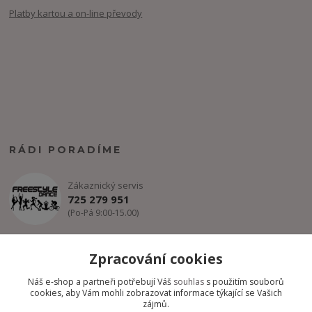
Platby kartou a on-line převody
RÁDI PORADÍME
Zákaznický servis
725 279 951
(Po-Pá 9:00-15.00)
info@freestyle-dance.cz
Zpracování cookies
Náš e-shop a partneři potřebují Váš
souhlas
s použitím souborů
cookies, aby Vám mohli zobrazovat informace týkající se Vašich
zájmů.