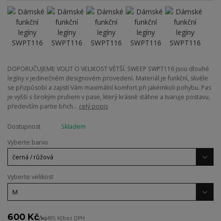
DOPORUČUJEME VOLIT O VELIKOST VĚTŠÍ. SWEEP SWPT116 jsou dlouhé
legíny v jedinečném designovém provedení. Materiál je funkční, skvěle
se přizpůsobí a zajistí Vám maximální komfort při jakémkoli pohybu. Pas
je vyšší s širokým pruhem v pase, který krásně stáhne a tvaruje postavu,
především partie břich...
celý popis
Dostupnost
Skladem
Vyberte barvu
Vyberte velikost
600 Kč
/
ks
495 Kč
bez DPH