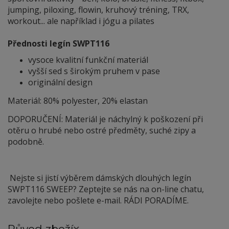
jumping, piloxing, flowin, kruhový tréning, TRX,
workout... ale například i jógu a pilates
Přednosti legín SWPT116
vysoce kvalitní funkční materiál
vyšší sed s širokým pruhem v pase
originální design
Materiál: 80% polyester, 20% elastan
DOPORUČENÍ: Materiál je náchylný
k
poškození při
otěru o hrubé nebo ostré předměty, suché zipy a
podobně.
Nejste si jistí výběrem dámských dlouhých legín
SWPT116 SWEEP? Zeptejte se nás na on-line chatu,
zavolejte nebo pošlete e-mail. RÁDI PORADÍME.
Původ zboží