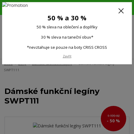
6.-16.8.26. DOVOLENÁ !!! 50 % SLEVA na všechno oblečení a doplňky !!!
30 % SLEVA na taneční obuv*!!!
50 % a 30 %
725 279 951
(Po-Pá 9:00-15.00)
50 % sleva na oblečení a doplňky
0
0 Kč
30 % sleva na taneční obuv*
*nevztahuje se pouze na boty CRISS CROSS
Menu
Zavřít
Úvod
Ženy
Dámské sportovní legíny
Dámské funkční legíny
SWPT111
Dámské funkční legíny
SWPT111
1 199 Kč
- 50 %