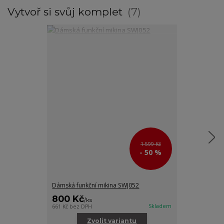
Vytvoř si svůj komplet
7
1 599 Kč
- 50 %
Dámská funkční mikina SWJ052
Dámské funkčn
800 Kč
300 Kč
/
ks
/
ks
Skladem
661 Kč
bez DPH
248 Kč
bez DPH
Zvolit variantu
Zv