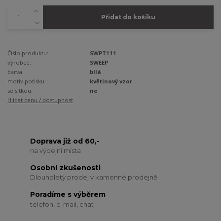
Přidat do košíku
Číslo produktu:
SWPT111
výrobce:
SWEEP
barva:
bílá
motiv potisku:
květinový vzor
se síťkou:
ne
Hlídat cenu / dostupnost
Doprava již od 60,-
na výdejní místa
Osobní zkušenosti
Dlouholetý prodej v kamenné prodejně
Poradíme s výběrem
telefon, e-mail, chat