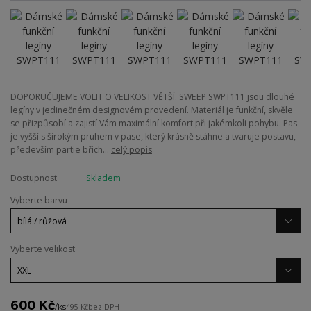
DOPORUČUJEME VOLIT O VELIKOST VĚTŠÍ. SWEEP SWPT111 jsou dlouhé
legíny v jedinečném designovém provedení. Materiál je funkční, skvěle
se přizpůsobí a zajistí Vám maximální komfort při jakémkoli pohybu. Pas
je vyšší s širokým pruhem v pase, který krásně stáhne a tvaruje postavu,
především partie břich...
celý popis
Dostupnost
Skladem
Vyberte barvu
Vyberte velikost
600 Kč
/
ks
495 Kč
bez DPH