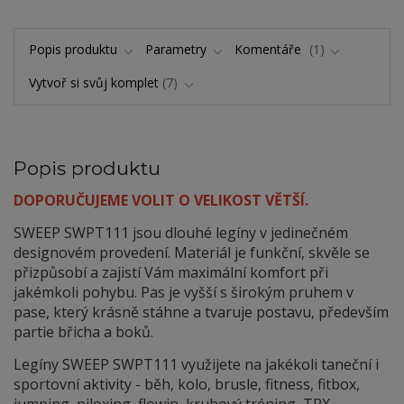
Popis produktu
Parametry
Komentáře
1
Vytvoř si svůj komplet
7
Popis produktu
DOPORUČUJEME VOLIT O VELIKOST VĚTŠÍ.
SWEEP SWPT111 jsou dlouhé legíny v jedinečném
designovém provedení. Materiál je funkční, skvěle se
přizpůsobí a zajistí Vám maximální komfort při
jakémkoli pohybu. Pas je vyšší s širokým pruhem v
pase, který krásně stáhne a tvaruje postavu, především
partie břicha a boků.
Legíny SWEEP SWPT111 využijete na jakékoli taneční i
sportovní aktivity - běh, kolo, brusle, fitness, fitbox,
jumping, piloxing, flowin, kruhový tréning, TRX,