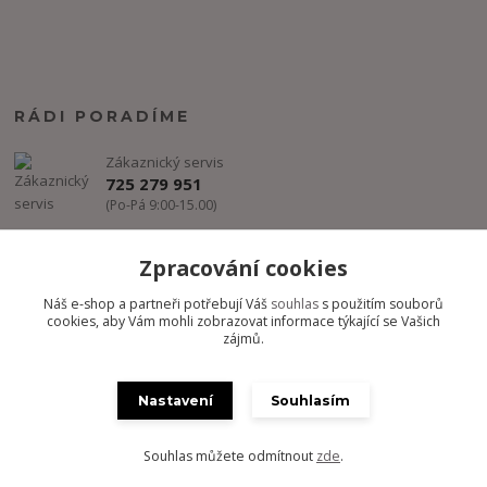
RÁDI PORADÍME
Zákaznický servis
725 279 951
(Po-Pá 9:00-15.00)
info@freestyle-dance.cz
Zpracování cookies
Náš e-shop a partneři potřebují Váš
souhlas
s použitím souborů
cookies, aby Vám mohli zobrazovat informace týkající se Vašich
zájmů.
Nastavení
Souhlasím
Copyright @ FREESTYLE-DANCE.CZ 2012-2024 - Všechny práva
vyhrazena
Souhlas můžete odmítnout
zde
.
Vytvořeno na
Eshop-rychle.cz