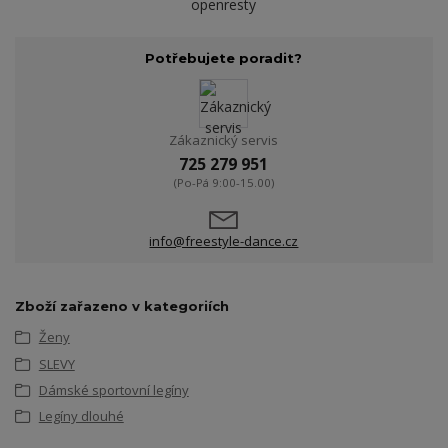
openresty
Potřebujete poradit?
Zákaznický servis
725 279 951
(Po-Pá 9:00-15.00)
info@freestyle-dance.cz
Zboží zařazeno v kategoriích
Ženy
SLEVY
Dámské sportovní legíny
Legíny dlouhé