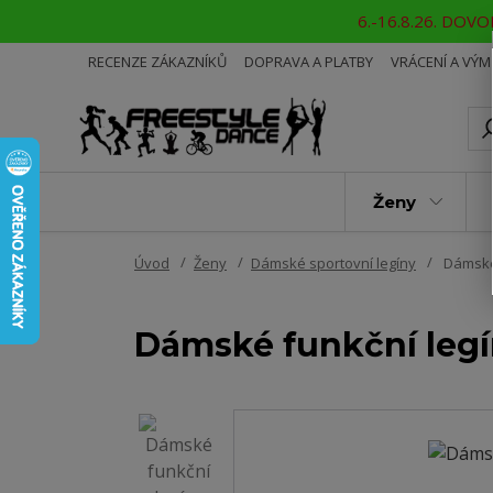
6.-16.8.26. DOVOL
RECENZE ZÁKAZNÍKŮ
DOPRAVA A PLATBY
VRÁCENÍ A VÝ
Ženy
Úvod
Ženy
Dámské sportovní legíny
Dámské
Dámské funkční leg