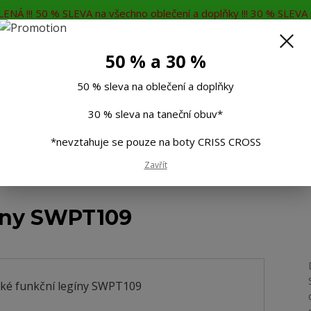
ENÁ !!! 50 % SLEVA na všechno oblečení a doplňky !!! 30 % SLEVA n
MĚNA
KONTAKTY
Rádi Vám poradíme
7
50 % a 30 %
Hleda
50 % sleva na oblečení a doplňky
30 % sleva na taneční obuv*
Muži
Děti
Taneční boty
Doplňky
*nevztahuje se pouze na boty CRISS CROSS
Zavřít
 funkční legíny SWPT109
íny SWPT109