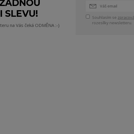
 ŽÁDNOU
I SLEVU!
Souhlasím se
zpracová
rozesílky newsletteru.
tteru na Vás čeká ODMĚNA :-)