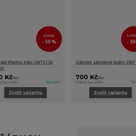
899 Kč
1 399
- 50 %
- 5
ké thermo triko SWTS136
Dámské zateplené legíny SW
IX
0 Kč
700 Kč
/
ks
/
ks
Skladem
Sk
Kč
bez DPH
578 Kč
bez DPH
Zvolit variantu
Zvolit variantu