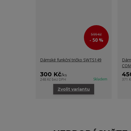
599 Kč
- 50 %
Dámské funkční tričko SWTS149
Dáms
COM
300 Kč
45
/
ks
Skladem
248 Kč
bez DPH
371 
Zvolit variantu