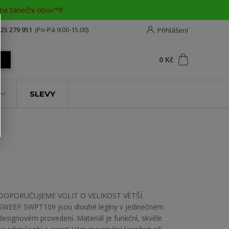
a taneční obuv*!!!
25 279 951
(Po-Pá 9:00-15.00)
Přihlášení
0
ks
za
0 Kč
t
SLEVY
DOPORUČUJEME VOLIT O VELIKOST VĚTŠÍ.
SWEEP SWPT109 jsou dlouhé legíny v jedinečném
designovém provedení. Materiál je funkční, skvěle