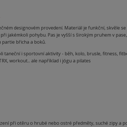
.
čném designovém provedení. Materiál je funkční, skvěle se
při jakémkoli pohybu. Pas je vyšší s širokým pruhem v pase,
 partie břicha a boků.
aneční i sportovní aktivity - běh, kolo, brusle, fitness, fitb
RX, workout... ale například i jógu a pilates
ení při otěru o hrubé nebo ostré předměty, suché zipy a p