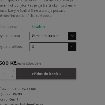
se přizpůsobí a zajistí Vám maximální komfort při
jakémkoli pohybu. Pas je vyšší s širokým pruhem v
pase, který krásně stáhne a tvaruje postavu,
především partie břich...
celý popis
Dostupnost
Skladem
Vyberte barvu
Vyberte velikost
600 Kč
/
ks
495 Kč
bez DPH
Přidat do košíku
Číslo produktu:
SWPT109
výrobce:
SWEEP
barva:
černá
motiv potisku:
květinový vzor