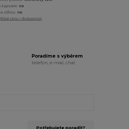
s kapsami:
ne
se síťkou:
ne
Hlídat cenu / dostupnost
Poradíme s výběrem
telefon, e-mail, chat
Potřebujete poradit?