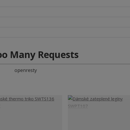
oo Many Requests
openresty