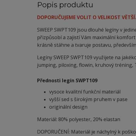
Popis produktu
DOPORUČUJEME VOLIT O VELIKOST VĚTŠÍ
SWEEP SWPT109 jsou dlouhé legíny v jedine
přizpůsobí a zajistí Vám maximální komfort 
krásně stáhne a tvaruje postavu, především
Legíny SWEEP SWPT109 využijete na jakékoli t
jumping, piloxing, flowin, kruhový tréning, T
Přednosti legín SWPT109
vysoce kvalitní funkční materiál
vyšší sed s širokým pruhem v pase
originální design
Materiál: 80% polyester, 20% elastan
DOPORUČENÍ: Materiál je náchylný
k
poškoz