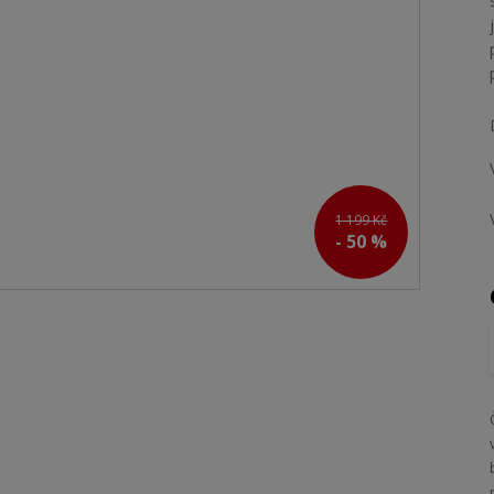
1 199 Kč
- 50 %