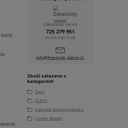
Zákaznický servis
725 279 951
 který
(Po-Pá 9:00-15.00)
ox,
info@freestyle-dance.cz
Zboží zařazeno v
kategoriích
Ženy
SLEVY
Dámské sportovní legíny
Legíny dlouhé
odobně.