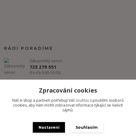
RÁDI PORADÍME
Zákaznický servis
725 279 951
(Po-Pá 9:00-15.00)
info@freestyle-dance.cz
Zpracování cookies
Náš e-shop a partneři potřebují Váš
souhlas
s použitím souborů
cookies, aby Vám mohli zobrazovat informace týkající se Vašich
zájmů.
Nastavení
Souhlasím
Copyright @ FREESTYLE-DANCE.CZ 2012-2024 - Všechny práva
vyhrazena