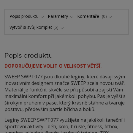
Popis produktu
Parametry
Komentáře
0
Vytvoř si svůj komplet
5
Popis produktu
DOPORUČUJEME VOLIT O VELIKOST VĚTŠÍ.
SWEEP SWPT077 jsou dlouhé legíny, které dávají svým
inovativním designem značce SWEEP zcela novou tvář.
Materiál je funkční, skvěle se přizpůsobí a zajistí Vám
maximální komfort při jakémkoli pohybu. Pas je vyšší s
širokým pruhem v pase, který krásně stáhne a tvaruje
postavu, především partie břicha a boků.
Legíny SWEEP SWPT077 využijete na jakékoli taneční i
sportovní aktivity - běh, kolo, brusle, fitness, fitbox,
jumping, piloxing, flowin, kruhový tréning, TRX,