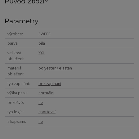
Původ zboží
Parametry
výrobce
SWEEP
barva
bílá
velikost
XXL
oblečení
materiál
polyester / elastan
oblečení
typ zapínání
bez zapínání
výška pasu
normální
bezešvé
ne
typ legín
sportovní
s kapsami
ne