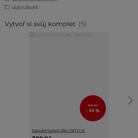
Legíny dlouhé
Vytvoř si svůj komplet
5
599 Kč
- 50 %
Dámské funkční tílko SWTS101
Dámské funkčn