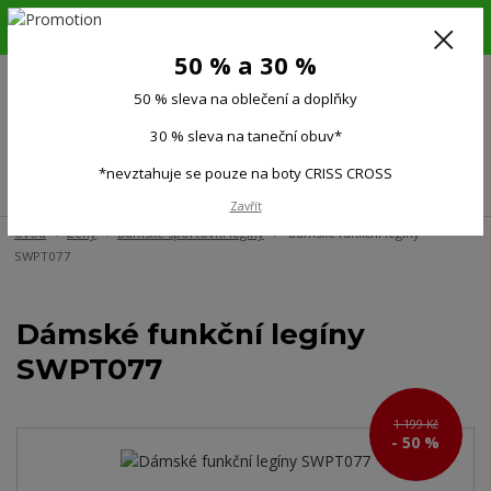
6.-16.8.26. DOVOLENÁ !!! 50 % SLEVA na všechno oblečení a doplňky !!!
30 % SLEVA na taneční obuv*!!!
50 % a 30 %
725 279 951
(Po-Pá 9:00-15.00)
50 % sleva na oblečení a doplňky
0
0 Kč
30 % sleva na taneční obuv*
*nevztahuje se pouze na boty CRISS CROSS
Menu
Zavřít
Úvod
Ženy
Dámské sportovní legíny
Dámské funkční legíny
SWPT077
Dámské funkční legíny
SWPT077
1 199 Kč
- 50 %