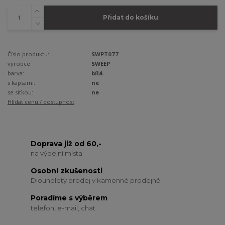
Přidat do košíku
Číslo produktu:
SWPT077
výrobce:
SWEEP
barva:
bílá
s kapsami:
ne
se síťkou:
ne
Hlídat cenu / dostupnost
Doprava již od 60,-
na výdejní místa
Osobní zkušenosti
Dlouholetý prodej v kamenné prodejně
Poradíme s výběrem
telefon, e-mail, chat