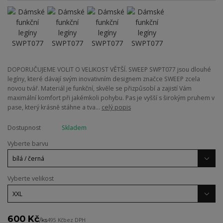
DOPORUČUJEME VOLIT O VELIKOST VĚTŠÍ. SWEEP SWPT077 jsou dlouhé
legíny, které dávají svým inovativním designem značce SWEEP zcela
novou tvář. Materiál je funkční, skvěle se přizpůsobí a zajistí Vám
maximální komfort při jakémkoli pohybu. Pas je vyšší s širokým pruhem v
pase, který krásně stáhne a tva...
celý popis
Dostupnost
Skladem
Vyberte barvu
Vyberte velikost
600 Kč
/
ks
495 Kč
bez DPH