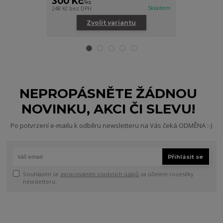
300 Kč
550 Kč
/
ks
/
ks
Skladem
248 Kč
bez DPH
454 Kč
bez DPH
Zvolit variantu
Zv
NEPROPÁSNĚTE ŽÁDNOU
NOVINKU, AKCI ČI SLEVU!
Po potvrzení e-mailu k odběru newsletteru na Vás čeká ODMĚNA :-)
Přihlásit se
Souhlasím se
zpracováním osobních údajů
za účelem rozesílky
newsletteru.