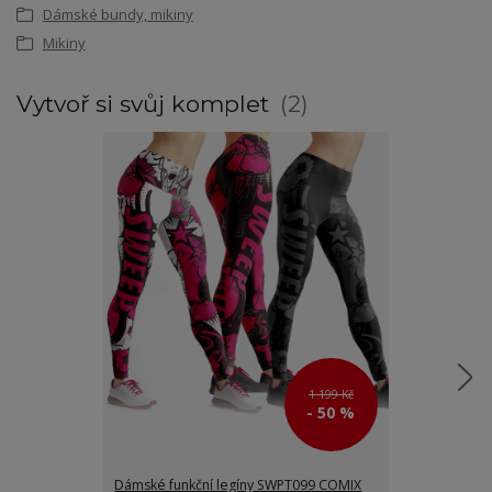
Dámské bundy, mikiny
Mikiny
Vytvoř si svůj komplet
2
1 199 Kč
- 50 %
Dámské funkční legíny SWPT099 COMIX
Dámské funkčn