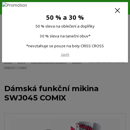
6.-16.8.26. DOVOLENÁ !!! 50 % SLEVA na všechno oblečení a doplňky !!!
30 % SLEVA na taneční obuv*!!!
50 % a 30 %
725 279 951
(Po-Pá 9:00-15.00)
50 % sleva na oblečení a doplňky
0
0 Kč
30 % sleva na taneční obuv*
*nevztahuje se pouze na boty CRISS CROSS
Menu
Zavřít
Úvod
Ženy
Dámské bundy, mikiny
Mikiny
Dámská funkční mikina
SWJ045 COMIX
Dámská funkční mikina
SWJ045 COMIX