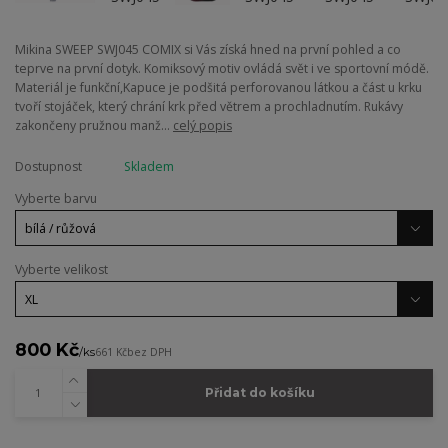
Mikina SWEEP SWJ045 COMIX si Vás získá hned na první pohled a co
teprve na první dotyk. Komiksový motiv ovládá svět i ve sportovní módě.
Materiál je funkční,Kapuce je podšitá perforovanou látkou a část u krku
tvoří stojáček, který chrání krk před větrem a prochladnutím. Rukávy
zakončeny pružnou manž...
celý popis
Dostupnost
Skladem
Vyberte barvu
Vyberte velikost
800 Kč
/
ks
661 Kč
bez DPH
Přidat do košíku