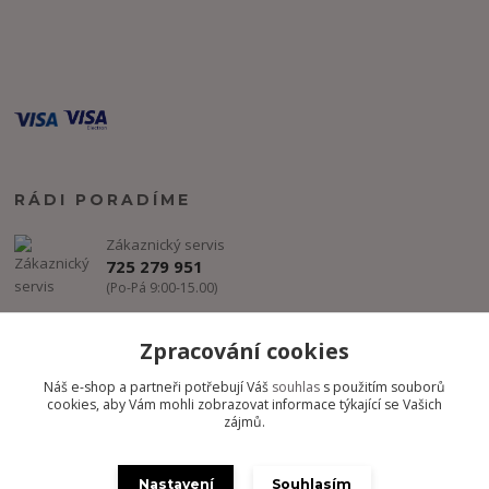
RÁDI PORADÍME
Zákaznický servis
725 279 951
(Po-Pá 9:00-15.00)
info@freestyle-dance.cz
Zpracování cookies
Náš e-shop a partneři potřebují Váš
souhlas
s použitím souborů
cookies, aby Vám mohli zobrazovat informace týkající se Vašich
zájmů.
Nastavení
Souhlasím