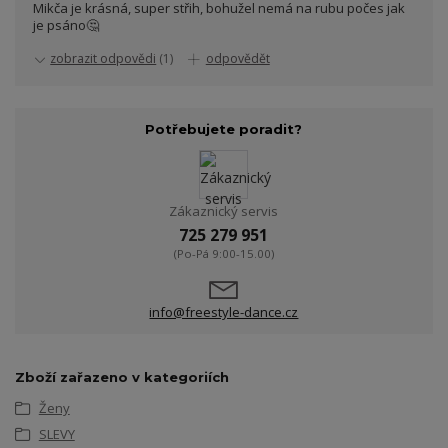
Mikča je krásná, super střih, bohužel nemá na rubu počes jak
je psáno🤔
zobrazit odpovědi
(1)
odpovědět
Potřebujete poradit?
Zákaznický servis
725 279 951
(Po-Pá 9:00-15.00)
info@freestyle-dance.cz
Zboží zařazeno v kategoriích
Ženy
SLEVY