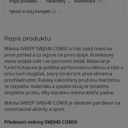
Popis produktu
Parametry
Komentáře
1
Vytvoř si svůj komplet
2
Popis produktu
Mikina SWEEP SWJ045 COMIX si Vás získá hned na
první pohled a co teprve na první dotyk. Komiksový
motiv ovládá svět i ve sportovní módě. Materiál je
funkční,Kapuce je podšitá perforovanou látkou a část u
krku tvoří stojáček, který chrání krk před větrem a
prochladnutím. Rukávy zakončeny pružnou manžetou
ze stejného materiálu a spodní okraj ze širokého
dvojitého pruhu, díky kterému mikina dobře padne.
Mikina SWEEP SWJ045 COMIX je ideálním parťákem na
volnočasové aktivity a sport.
Přednosti mikiny SWJ045 COMIX