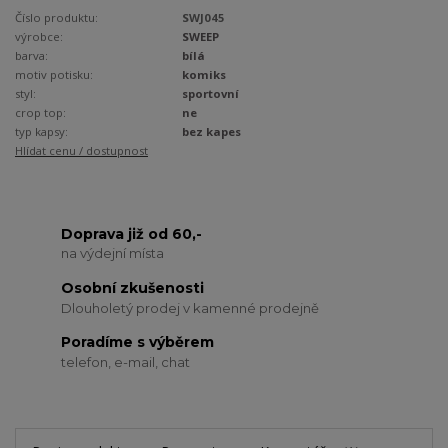
Číslo produktu:
SWJ045
výrobce:
SWEEP
barva:
bílá
motiv potisku:
komiks
styl:
sportovní
crop top:
ne
typ kapsy:
bez kapes
Hlídat cenu / dostupnost
Doprava již od 60,-
na výdejní místa
Osobní zkušenosti
Dlouholetý prodej v kamenné prodejně
Poradíme s výběrem
telefon, e-mail, chat