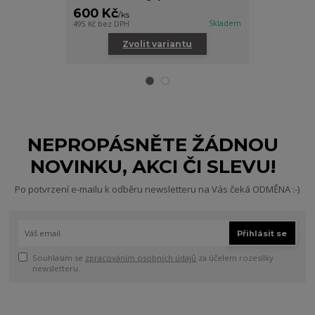
600 Kč
300 Kč
/
ks
/
ks
Skladem
495 Kč
bez DPH
248 Kč
bez DPH
Zvolit variantu
Zv
NEPROPÁSNĚTE ŽÁDNOU
NOVINKU, AKCI ČI SLEVU!
Po potvrzení e-mailu k odběru newsletteru na Vás čeká ODMĚNA :-)
Přihlásit se
Souhlasím se
zpracováním osobních údajů
za účelem rozesílky
newsletteru.