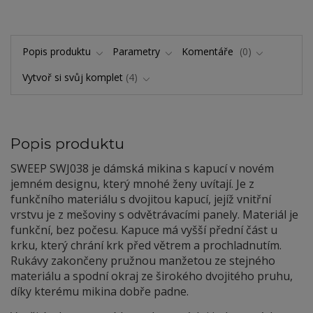
Popis produktu
Parametry
Komentáře
0
Vytvoř si svůj komplet
4
Popis produktu
SWEEP SWJ0
38 je dámská mikina s kapucí v novém
jemném designu, který mnohé ženy uvítají. Je z
funkčního materiálu s dvojitou kapucí, jejíž vnitřní
vrstvu je z mešoviny s odvětrávacími panely. Materiál je
funkční, bez počesu. Kapuce má vyšší přední část u
krku, který chrání krk před větrem a prochladnutím.
Rukávy zakončeny pružnou manžetou ze stejného
materiálu a spodní okraj ze širokého dvojitého pruhu,
díky kterému mikina dobře padne.