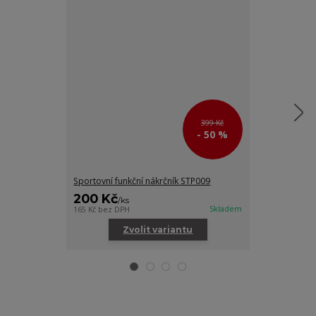
399 Kč
- 50 %
Sportovní funkční nákrčník STP009
Dámské funkčn
200 Kč
550 Kč
/
ks
/
ks
Skladem
165 Kč
bez DPH
454 Kč
bez DPH
Zvolit variantu
Zv