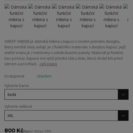
SWEEP SWJ038 je dámská mikina s kapucí v novém jemném designu,
který mnohé ženy uvítají. Je z funkčního materiálu s dvojitou kapucí, jejíž
vnitřní vrstvu je z mešoviny s odvětrávacími panely. Materiál je funkční,
bez počesu. Kapuce má vyšší přední část u krku, který chrání krk před
větrem a prochlad...
celý popis
Dostupnost
Skladem
Vyberte barvu
Vyberte velikost
800 Kč
/
ks
661 Kč
bez DPH