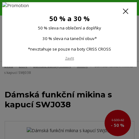
6.-16.8.26. DOVOLENÁ !!! 50 % SLEVA na všechno oblečení a doplňky !!!
30 % SLEVA na taneční obuv*!!!
50 % a 30 %
725 279 951
(Po-Pá 9:00-15.00)
50 % sleva na oblečení a doplňky
0
0 Kč
30 % sleva na taneční obuv*
*nevztahuje se pouze na boty CRISS CROSS
Menu
Zavřít
Úvod
Ženy
Dámské bundy, mikiny
Mikiny
Dámská funkční mikina
s kapucí SWJ038
Dámská funkční mikina s
kapucí SWJ038
1 599 Kč
- 50 %