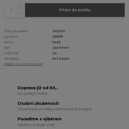
Přidat do košíku
Číslo produktu:
SWJ038
výrobce:
SWEEP
barva:
šedá
styl:
sportovní
crop top:
ne
typ kapsy:
bez kapes
Hlídat cenu / dostupnost
Doprava již od 60,-
na výdejní místa
Osobní zkušenosti
Dlouholetý prodej v kamenné prodejně
Poradíme s výběrem
telefon, e-mail, chat