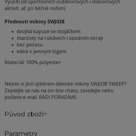
Využití od sportovních outdoorových i indoorových
aktivit, až po běžné nošení.
Přednosti mikiny SWJ0
38
dvojitá kapuce se stojáčkem
manžety na rukávech i spodním okraji
bez počesu
edice s jemným logem
Materiál: 100% polyester
Nejste si jistí výběrem dámské mikiny SWJ0
38 SWEEP?
Zeptejte se nás na on-line chatu, zavolejte nebo
pošlete e-mail. RÁDI PORADÍME.
Původ zboží
Parametry