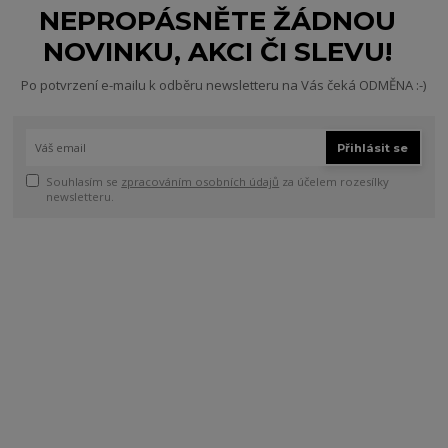
NEPROPÁSNĚTE ŽÁDNOU
NOVINKU, AKCI ČI SLEVU!
Po potvrzení e-mailu k odběru newsletteru na Vás čeká ODMĚNA :-)
Přihlásit se
Souhlasím se
zpracováním osobních údajů
za účelem rozesílky
newsletteru.