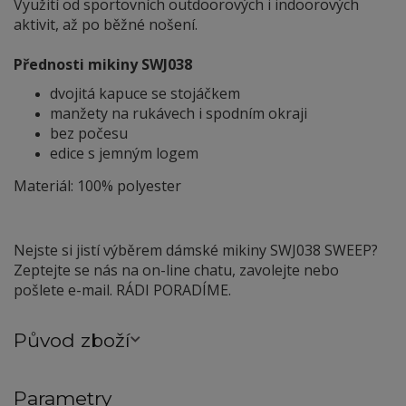
Využití od sportovních outdoorových i indoorových
aktivit, až po běžné nošení.
Přednosti mikiny SWJ0
38
dvojitá kapuce se stojáčkem
manžety na rukávech i spodním okraji
bez počesu
edice s jemným logem
Materiál: 100% polyester
Nejste si jistí výběrem dámské mikiny SWJ0
38 SWEEP?
Zeptejte se nás na on-line chatu, zavolejte nebo
pošlete e-mail. RÁDI PORADÍME.
Původ zboží
Parametry