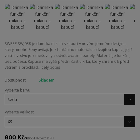
SWEEP SWJ038 je dámská mikina s kapucí v novém jemném designu,
který mnohé ženy uvítají. Je z funkčního materiálu s dvojitou kapucí, jejíž
vnitřní vrstvu je z mešoviny s odvětrávacími panely. Materiál je funkční,
bez počesu. Kapuce má vyšší přední část u krku, který chrání krk před
větrem a prochlad...
celý popis
Dostupnost
Skladem
Vyberte barvu
Vyberte velikost
800 Kč
/
ks
661 Kč
bez DPH