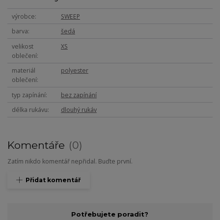
výrobce
SWEEP
barva
šedá
velikost
XS
oblečení
materiál
polyester
oblečení
typ zapínání
bez zapínání
délka rukávu
dlouhý rukáv
Komentáře
0
Zatím nikdo komentář nepřidal. Buďte první.
Přidat komentář
Potřebujete poradit?