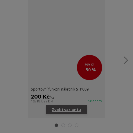
399 Kč
- 50 %
Sportovní funkční nákrčník STP009
Dámské funkčn
200 Kč
550 Kč
/
ks
/
ks
Skladem
165 Kč
bez DPH
454 Kč
bez DPH
Zvolit variantu
Zv