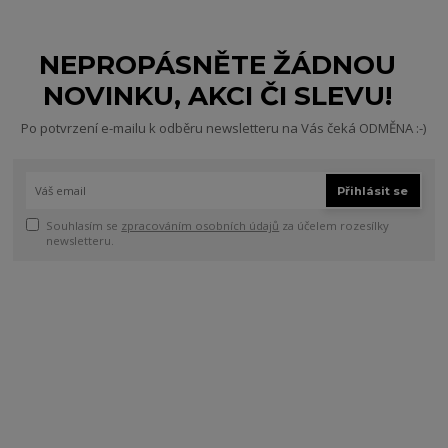
NEPROPÁSNĚTE ŽÁDNOU
NOVINKU, AKCI ČI SLEVU!
Po potvrzení e-mailu k odběru newsletteru na Vás čeká ODMĚNA :-)
Přihlásit se
Souhlasím se
zpracováním osobních údajů
za účelem rozesílky
newsletteru.