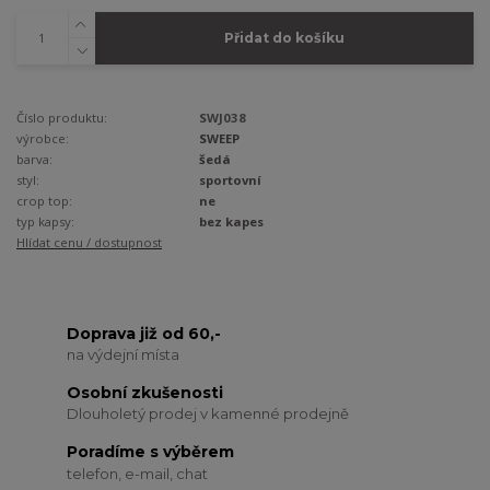
Přidat do košíku
Číslo produktu:
SWJ038
výrobce:
SWEEP
barva:
šedá
styl:
sportovní
crop top:
ne
typ kapsy:
bez kapes
Hlídat cenu / dostupnost
Doprava již od 60,-
na výdejní místa
Osobní zkušenosti
Dlouholetý prodej v kamenné prodejně
Poradíme s výběrem
telefon, e-mail, chat