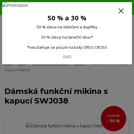
6.-16.8.26. DOVOLENÁ !!! 50 % SLEVA na všechno oblečení a doplňky !!!
30 % SLEVA na taneční obuv*!!!
50 % a 30 %
725 279 951
(Po-Pá 9:00-15.00)
50 % sleva na oblečení a doplňky
0
0 Kč
30 % sleva na taneční obuv*
*nevztahuje se pouze na boty CRISS CROSS
Menu
Zavřít
Úvod
Ženy
Dámské bundy, mikiny
Mikiny
Dámská funkční mikina
s kapucí SWJ038
Dámská funkční mikina s
kapucí SWJ038
1 599 Kč
- 50 %