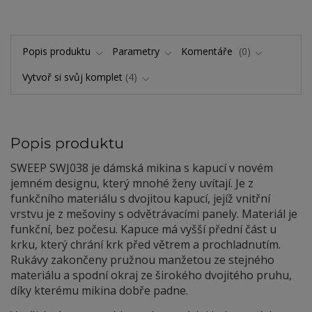
Popis produktu
Parametry
Komentáře
0
Vytvoř si svůj komplet
4
Popis produktu
SWEEP SWJ0
38 je dámská mikina s kapucí v novém
jemném designu, který mnohé ženy uvítají. Je z
funkčního materiálu s dvojitou kapucí, jejíž vnitřní
vrstvu je z mešoviny s odvětrávacími panely. Materiál je
funkční, bez počesu. Kapuce má vyšší přední část u
krku, který chrání krk před větrem a prochladnutím.
Rukávy zakončeny pružnou manžetou ze stejného
materiálu a spodní okraj ze širokého dvojitého pruhu,
díky kterému mikina dobře padne.