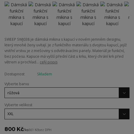
SWEEP SWJ038 je dámská mikina s kapucí v novém jemném designu,
který mnohé ženy uvítají. Je z funkčního materiálu s dvojitou kapucí, jejíž
vnitřní vrstvu je z mešoviny s odvětrávacími panely. Materiál je funkční,
bez počesu. Kapuce má vyšší přední část u krku, který chrání krk před
větrem a prochlad...
celý popis
Dostupnost
Skladem
Vyberte barvu
Vyberte velikost
800 Kč
/
ks
661 Kč
bez DPH