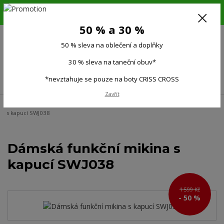
6.-16.8.26. DOVOLENÁ !!! 50 % SLEVA na všechno oblečení a doplňky !!!
30 % SLEVA na taneční obuv*!!!
50 % a 30 %
725 279 951
(Po-Pá 9:00-15.00)
50 % sleva na oblečení a doplňky
0
0 Kč
30 % sleva na taneční obuv*
Menu
*nevztahuje se pouze na boty CRISS CROSS
Zavřít
Úvod
Ženy
Dámské bundy, mikiny
Mikiny
Dámská funkční mikina
s kapucí SWJ038
Dámská funkční mikina s
kapucí SWJ038
1 599 Kč
- 50 %