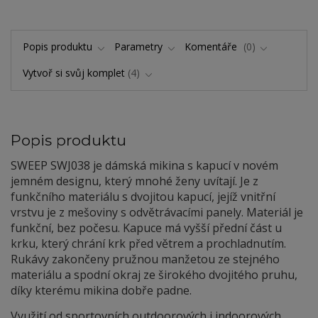
Popis produktu
Parametry
Komentáře
0
Vytvoř si svůj komplet
4
Popis produktu
SWEEP SWJ0
38 je dámská mikina s kapucí v novém
jemném designu, který mnohé ženy uvítají. Je z
funkčního materiálu s dvojitou kapucí, jejíž vnitřní
vrstvu je z mešoviny s odvětrávacími panely. Materiál je
funkční, bez počesu. Kapuce má vyšší přední část u
krku, který chrání krk před větrem a prochladnutím.
Rukávy zakončeny pružnou manžetou ze stejného
materiálu a spodní okraj ze širokého dvojitého pruhu,
díky kterému mikina dobře padne.
Využití od sportovních outdoorových i indoorových