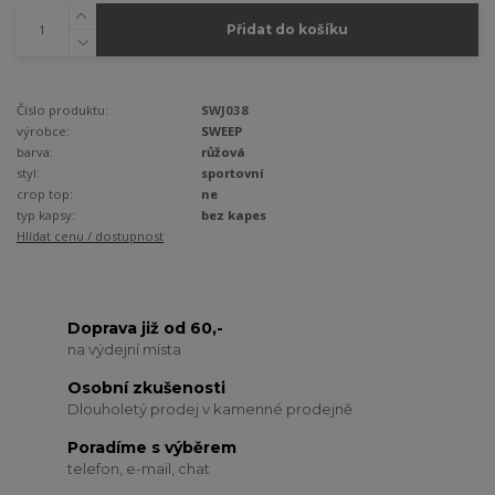
Přidat do košíku
Číslo produktu:
SWJ038
výrobce:
SWEEP
barva:
růžová
styl:
sportovní
crop top:
ne
typ kapsy:
bez kapes
Hlídat cenu / dostupnost
Doprava již od 60,-
na výdejní místa
Osobní zkušenosti
Dlouholetý prodej v kamenné prodejně
Poradíme s výběrem
telefon, e-mail, chat