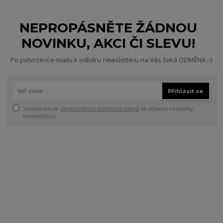
NEPROPÁSNĚTE ŽÁDNOU
NOVINKU, AKCI ČI SLEVU!
Po potvrzení e-mailu k odběru newsletteru na Vás čeká ODMĚNA :-)
Přihlásit se
Souhlasím se
zpracováním osobních údajů
za účelem rozesílky
newsletteru.