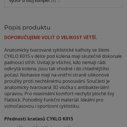
Vytvoř si svůj komplet
4
Popis produktu
DOPORUČUJEME VOLIT O VELIKOST VĚTŠÍ.
Anatomicky tvarované cyklistické kalhoty se šlemi
CYKLO K015 v délce pod kolena mají skutečně dokonale
padnoucí střih. Uvitají je všichni, kdo nemají rádi
odkrytá kolena. Jsou tak vhodné i do chladnějšího
počasí. Nohavice mají na vnitřní straně silikonové
proužky proti nechtěnému posouvání. Součástí je
anatomicky tvarovaná 3D vložka s antibakteriální
úpravou. Pro maximální komfort nechybí ploché švy
Flatlock. Pohodlný funkční materiál. Ideální pro
volnočasovou i sportovní cyklistiku.
Přednosti kraťasů CYKLO K015