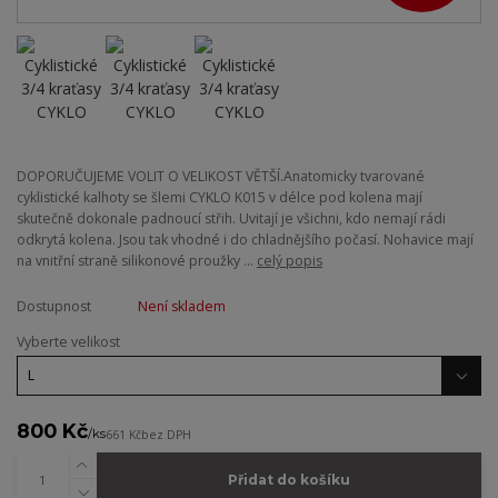
DOPORUČUJEME VOLIT O VELIKOST VĚTŠÍ.Anatomicky tvarované
cyklistické kalhoty se šlemi CYKLO K015 v délce pod kolena mají
skutečně dokonale padnoucí střih. Uvitají je všichni, kdo nemají rádi
odkrytá kolena. Jsou tak vhodné i do chladnějšího počasí. Nohavice mají
na vnitřní straně silikonové proužky ...
celý popis
Dostupnost
Není skladem
Vyberte velikost
800 Kč
/
ks
661 Kč
bez DPH
Přidat do košíku