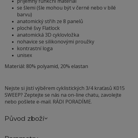
příjemný funkční materiál
se šlemi (šle mohou být v černé nebo v bílé
barvu)
anatomický střih ze 8 panelů
ploché švy Flatlock
anatomická 3D cyklovložka
nohavice se silikonovými proužky
kontrastní loga
unisex
Materiál: 80% polyamid, 20% elastan
Nejste si jistí výběrem cyklistických 3/4 kraťasů K015
SWEEP? Zeptejte se nás na on-line chatu, zavolejte
nebo pošlete e-mail. RÁDI PORADÍME.
Původ zboží