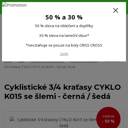
6.-16.8.26. DOVOLENÁ !!! 50 % SLEVA na všechno oblečení a doplňky !!!
30 % SLEVA na taneční obuv*!!!
50 % a 30 %
725 279 951
(Po-Pá 9:00-15.00)
50 % sleva na oblečení a doplňky
0
0 Kč
30 % sleva na taneční obuv*
*nevztahuje se pouze na boty CRISS CROSS
Menu
Zavřít
Úvod
Muži
Pánské cyklo oblečení
Cyklistické kalhoty
Cyklistické
3/4 kraťasy CYKLO K015 se šlemi - černá / šedá
Cyklistické 3/4 kraťasy CYKLO
K015 se šlemi - černá / šedá
1 599 Kč
- 50 %