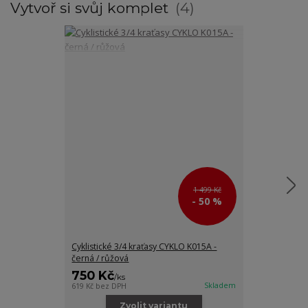
Vytvoř si svůj komplet
4
1 499 Kč
- 50 %
Cyklistické 3/4 kraťasy CYKLO K015A -
Cyklistické 3/
černá / růžová
černá / šedá
750 Kč
750 Kč
/
ks
/
ks
Skladem
619 Kč
bez DPH
619 Kč
bez DPH
Zvolit variantu
Zv