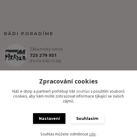
RÁDI PORADÍME
Zákaznický servis
725 279 951
(Po-Pá 9:00-15.00)
info@freestyle-dance.cz
Zpracování cookies
Náš e-shop a partneři potřebují Váš
souhlas
s použitím souborů
cookies, aby Vám mohli zobrazovat informace týkající se Vašich
zájmů.
Nastavení
Souhlasím
Copyright @ FREESTYLE-DANCE.CZ 2012-2024 - Všechny práva
vyhrazena
Souhlas můžete odmítnout
zde
.
Vytvořeno na
Eshop-rychle.cz