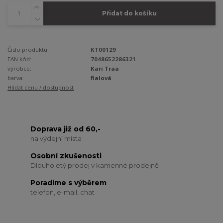
Přidat do košíku
Číslo produktu:
KT00129
EAN kód:
7048652286321
výrobce:
Kari Traa
barva:
fialová
Hlídat cenu / dostupnost
Doprava již od 60,-
na výdejní místa
Osobní zkušenosti
Dlouholetý prodej v kamenné prodejně
Poradíme s výběrem
telefon, e-mail, chat