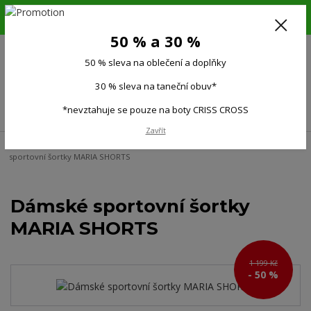
6.-16.8.26. DOVOLENÁ !!! 50 % SLEVA na všechno oblečení a doplňky !!!
30 % SLEVA na taneční obuv*!!!
50 % a 30 %
725 279 951
(Po-Pá 9:00-15.00)
50 % sleva na oblečení a doplňky
0
0 Kč
30 % sleva na taneční obuv*
Menu
*nevztahuje se pouze na boty CRISS CROSS
Zavřít
Úvod
Ženy
Dámské kraťasy, sukně, šaty
Kraťasy, šortky
Dámské
sportovní šortky MARIA SHORTS
Dámské sportovní šortky
MARIA SHORTS
1 199 Kč
- 50 %