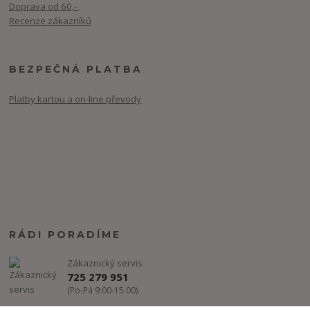
Doprava od 60,-
Recenze zákazníků
BEZPEČNÁ PLATBA
Platby kartou a on-line převody
RÁDI PORADÍME
Zákaznický servis
725 279 951
(Po-Pá 9:00-15.00)