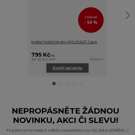
1 590 Kč
- 50 %
Krátké funkční legíny SJOLVSAGT Capri
Kšiltovka TVIN
795 Kč
250 Kč
/
ks
/
ks
Skladem
657 Kč
bez DPH
206 Kč
bez DPH
Zvolit variantu
Zv
NEPROPÁSNĚTE ŽÁDNOU
NOVINKU, AKCI ČI SLEVU!
Po potvrzení e-mailu k odběru newsletteru na Vás čeká ODMĚNA :-)