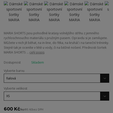
MARIA SHORTS jsou pohodlné kraťasy volnějšího střihu z jemného
rychloschnoucího materiálu s pružným pasem. Opravdu si je zamilujete.
Můžete v nich jít běhat, na in-line, do fitka, na kruháč i na taneční tréninky.
Stejně tak je oceníte v létě u vody, či na běžné nošení. Přednosti šortek
MARIA SHORTS ...
celý popis
Dostupnost
Skladem
Vyberte barvu
Vyberte velikost
600 Kč
/
ks
495 Kč
bez DPH