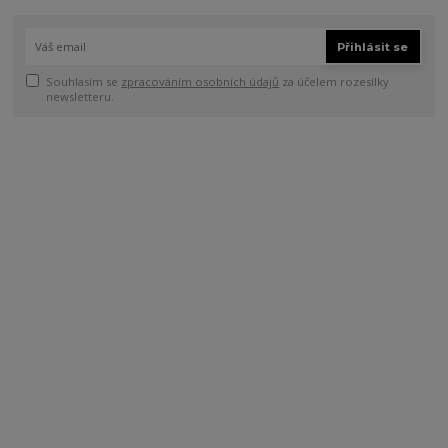
Přihlásit se
Souhlasím se
zpracováním osobních údajů
za účelem rozesílky
newsletteru.