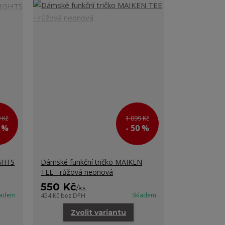
 Kč
1 099 Kč
0 %
- 50 %
GHTS
Dámské funkční tričko MAIKEN
TEE - růžová neonová
550 Kč
/
ks
ladem
Skladem
454 Kč
bez DPH
Zvolit variantu