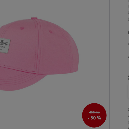
499 Kč
- 50 %