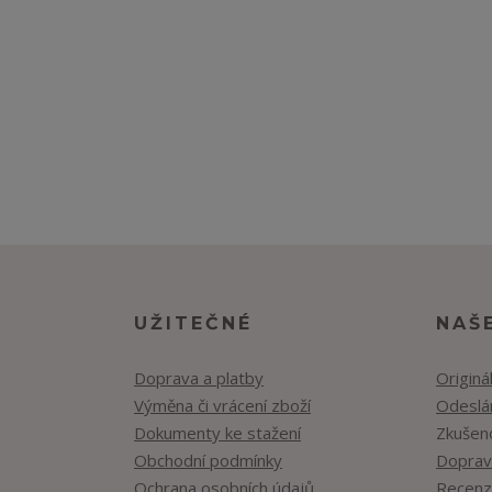
UŽITEČNÉ
NAŠ
Doprava a platby
Originá
Výměna či vrácení zboží
Odeslán
Dokumenty ke stažení
Zkušen
Obchodní podmínky
Doprav
Ochrana osobních údajů
Recenz