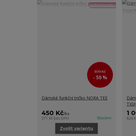
Reflexní prvky
899 Kč
- 50 %
Dámské funkční tričko NORA TEE
Dáms
TIG
450 Kč
1 
/
ks
Skladem
371 Kč
bez DPH
826 
Zvolit variantu