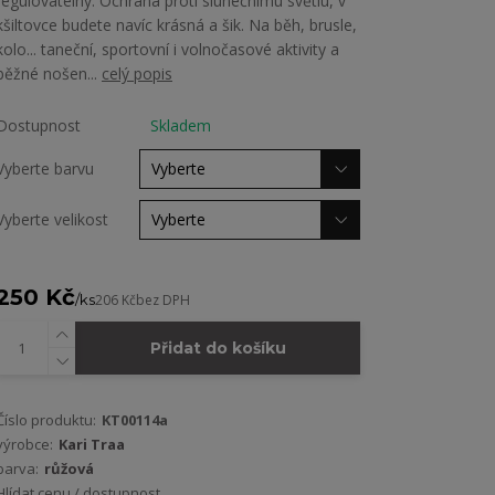
regulovatelný. Ochrana proti slunečnímu světlu, v
kšiltovce budete navíc krásná a šik. Na běh, brusle,
kolo... taneční, sportovní i volnočasové aktivity a
běžné nošen...
celý popis
Dostupnost
Skladem
Vyberte barvu
Vyberte velikost
250 Kč
/
ks
206 Kč
bez DPH
Přidat do košíku
Číslo produktu:
KT00114a
výrobce:
Kari Traa
barva:
růžová
Hlídat cenu / dostupnost