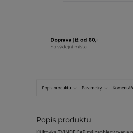
Doprava již od 60,-
na výdejní místa
Popis produktu
Parametry
Komentá
Popis produktu
Kšiltovka TVINDE CAP má zaoblený tvar a ní