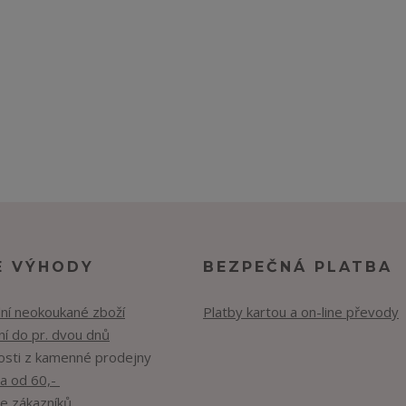
E VÝHODY
BEZPEČNÁ PLATBA
lní neokoukané zboží
Platby kartou a on-line převody
í do pr. dvou dnů
osti z kamenné prodejny
a od 60,-
e zákazníků