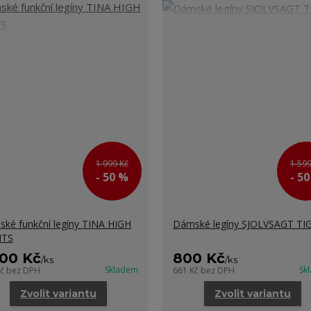
1 999 Kč
1 599
- 50 %
- 5
ké funkční legíny TINA HIGH
Dámské legíny SJOLVSAGT TI
HTS
000 Kč
800 Kč
/
ks
/
ks
Skladem
Sk
Kč
bez DPH
661 Kč
bez DPH
Zvolit variantu
Zvolit variantu