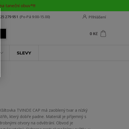
a taneční obuv*!!!
25 279 951
(Po-Pá 9:00-15.00)
Přihlášení
0
ks
za
0 Kč
t
SLEVY
Kšiltovka TVINDE CAP má zaoblený tvar a nízký
střih, který dobře padne. Materiál je příjemný s
drobnými otvory na odvětrání. Obvod je