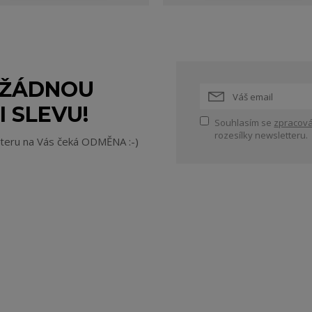
 ŽÁDNOU
I SLEVU!
Souhlasím se
zpracová
rozesílky newsletteru.
tteru na Vás čeká ODMĚNA :-)