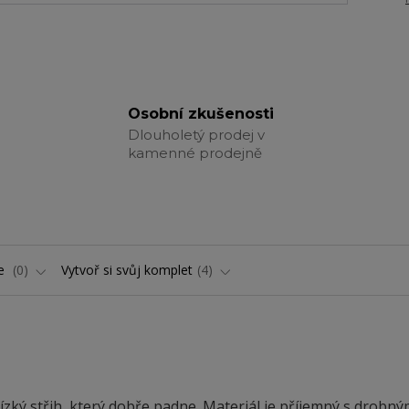
Osobní zkušenosti
Dlouholetý prodej v
kamenné prodejně
ře
0
Vytvoř si svůj komplet
4
zký střih, který dobře padne. Materiál je příjemný s drobný