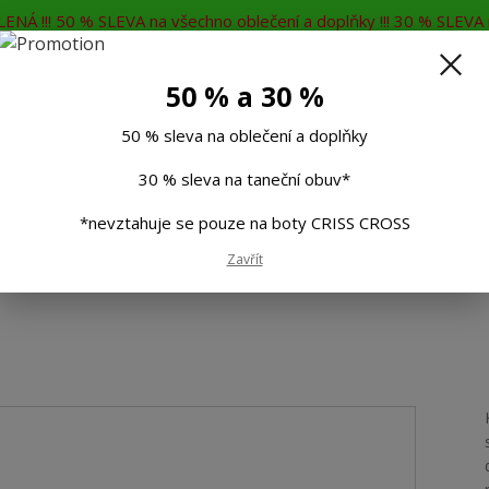
ENÁ !!! 50 % SLEVA na všechno oblečení a doplňky !!! 30 % SLEVA n
MĚNA
KONTAKTY
Rádi Vám poradíme
7
50 % a 30 %
Hleda
50 % sleva na oblečení a doplňky
30 % sleva na taneční obuv*
Muži
Děti
Taneční boty
Doplňky
*nevztahuje se pouze na boty CRISS CROSS
Zavřít
VINDE