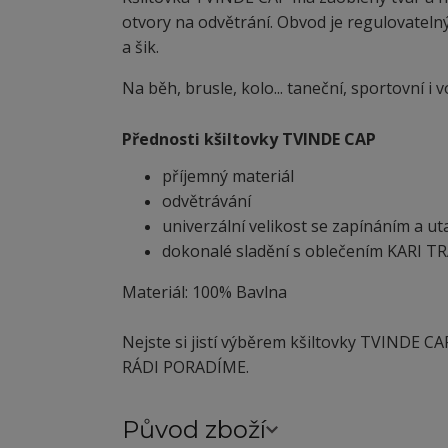
otvory na odvětrání. Obvod je regulovatelný
a šik.
Na běh, brusle, kolo... taneční, sportovní i
Přednosti kšiltovky TVINDE CAP
příjemný materiál
odvětrávání
univerzální velikost se zapínáním a u
dokonalé sladění s oblečením KARI T
Materiál: 100% Bavlna
Nejste si jistí výběrem kšiltovky TVINDE CAP
RÁDI PORADÍME.
Původ zboží