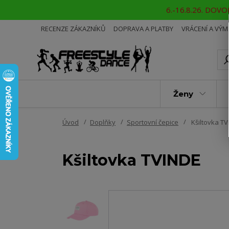
6.-16.8.26. DOVOL
RECENZE ZÁKAZNÍKŮ
DOPRAVA A PLATBY
VRÁCENÍ A VÝ
Ženy
Úvod
Doplňky
Sportovní čepice
Kšiltovka T
Kšiltovka TVINDE