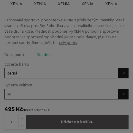
Rafinovaná sportovní podprsenka XENIA s překříženými ramínky, které
vzadu tvoří dva proužky. Pohodlná z velice kvalitního materiálu. Je jako
Vaše druhá kůže. Přednosti podprsenky XENIA pohodlná sportovní
podprsenka sportovní top vhodný jak pro pole dance, jógu tak na
aerobní sporty, fitness, běh, b...
celý popis
Dostupnost
Skladem
Vyberte barvu
Vyberte velikost
495 Kč
/
ks
409 Kč
bez DPH
Přidat do košíku