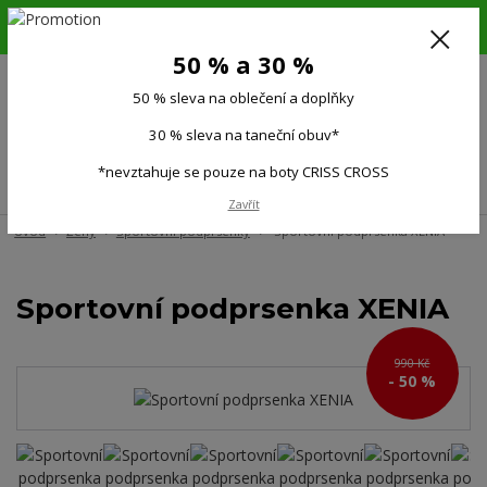
6.-16.8.26. DOVOLENÁ !!! 50 % SLEVA na všechno oblečení a doplňky !!!
30 % SLEVA na taneční obuv*!!!
50 % a 30 %
725 279 951
(Po-Pá 9:00-15.00)
50 % sleva na oblečení a doplňky
0
0 Kč
30 % sleva na taneční obuv*
*nevztahuje se pouze na boty CRISS CROSS
Menu
Zavřít
Úvod
Ženy
Sportovní podprsenky
Sportovní podprsenka XENIA
Sportovní podprsenka XENIA
990 Kč
- 50 %