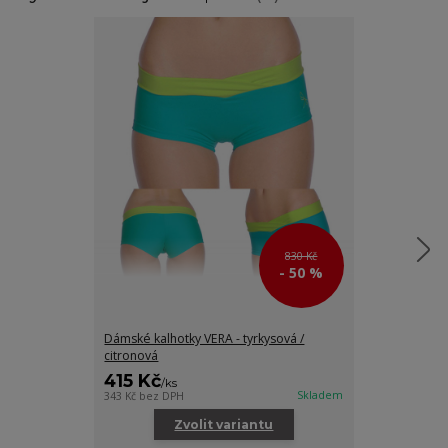
830 Kč
- 50 %
Dámské kalhotky VERA - tyrkysová /
Dámské kalho
citronová
415 Kč
430 Kč
/
ks
/
ks
Skladem
343 Kč
bez DPH
355 Kč
bez DPH
Zvolit variantu
Zv