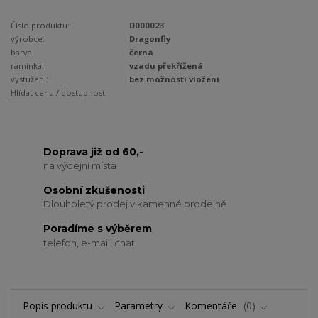
Číslo produktu:
D000023
výrobce:
Dragonfly
barva:
černá
ramínka:
vzadu překřížená
vystužení:
bez možnosti vložení
Hlídat cenu / dostupnost
Doprava již od 60,-
na výdejní místa
Osobní zkušenosti
Dlouholetý prodej v kamenné prodejně
Poradíme s výběrem
telefon, e-mail, chat
Popis produktu
Parametry
Komentáře
0