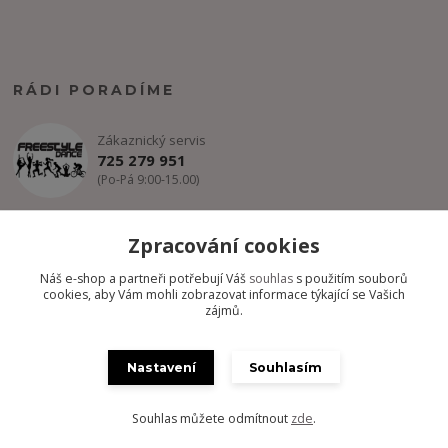
RÁDI PORADÍME
Zákaznický servis
725 279 951
(Po-Pá 9:00-15.00)
info@freestyle-dance.cz
Zpracování cookies
Náš e-shop a partneři potřebují Váš
souhlas
s použitím souborů
cookies, aby Vám mohli zobrazovat informace týkající se Vašich
zájmů.
Nastavení
Souhlasím
Copyright @ FREESTYLE-DANCE.CZ 2012-2024 - Všechny práva
vyhrazena
Souhlas můžete odmítnout
zde
.
Vytvořeno na
Eshop-rychle.cz