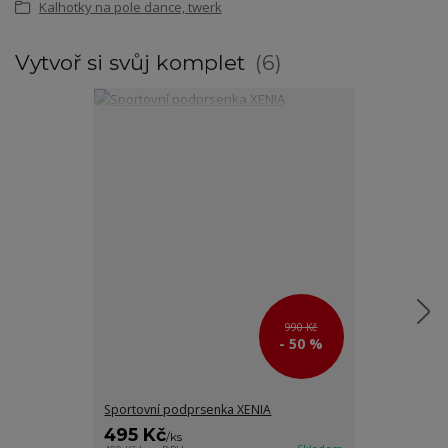
Kalhotky na pole dance, twerk
Vytvoř si svůj komplet
6
990 Kč
- 50 %
Sportovní podprsenka XENIA
Dámské vysoké
495 Kč
480 Kč
/
ks
/
ks