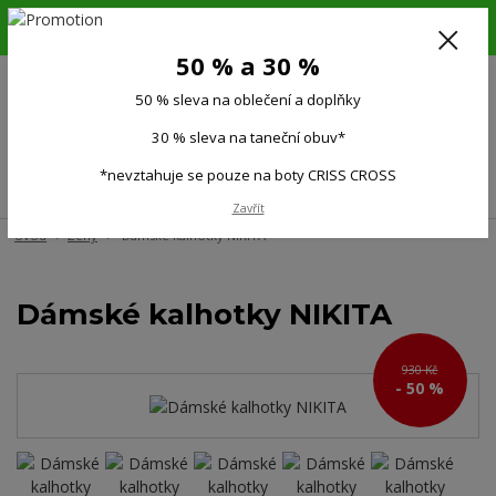
6.-16.8.26. DOVOLENÁ !!! 50 % SLEVA na všechno oblečení a doplňky !!!
30 % SLEVA na taneční obuv*!!!
50 % a 30 %
725 279 951
(Po-Pá 9:00-15.00)
50 % sleva na oblečení a doplňky
0
0 Kč
30 % sleva na taneční obuv*
*nevztahuje se pouze na boty CRISS CROSS
Menu
Zavřít
Úvod
Ženy
Dámské kalhotky NIKITA
Dámské kalhotky NIKITA
930 Kč
- 50 %