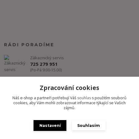
RÁDI PORADÍME
Zákaznický servis
725 279 951
(Po-Pá 9:00-15.00)
info@freestyle-dance.cz
Zpracování cookies
Náš e-shop a partneři potřebují Váš
souhlas
s použitím souborů
cookies, aby Vám mohli zobrazovat informace týkající se Vašich
zájmů.
Nastavení
Souhlasím
Copyright @ FREESTYLE-DANCE.CZ 2012-2024 - Všechny práva
vyhrazena