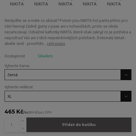
Nestydíte se a máte co ukázat? Potom jsou NIKITA hot pants přímo pro
Vás! Nemají žádné gumy v pase ani v nohavičkách, proto se nikde
nezařezávají. Odvážné kalhotky NIKITA, které však zakryjí co je potřeba a
nepodrazí Vás ani v těch nejextrémnějších polohách. Dokonalý detail -
skvěle sedí - prvotřídn...
celý popis
Dostupnost
Skladem
Vyberte barvu
Vyberte velikost
465 Kč
/
ks
384 Kč
bez DPH
Přidat do košíku