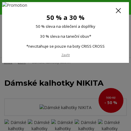
6.-16.8.26. DOVOLENÁ !!! 50 % SLEVA na všechno oblečení a doplňky !!!
30 % SLEVA na taneční obuv*!!!
50 % a 30 %
725 279 951
(Po-Pá 9:00-15.00)
50 % sleva na oblečení a doplňky
0
0 Kč
30 % sleva na taneční obuv*
*nevztahuje se pouze na boty CRISS CROSS
Menu
Zavřít
Úvod
Ženy
Dámské kalhotky NIKITA
Dámské kalhotky NIKITA
930 Kč
- 50 %