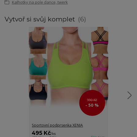
Kalhotky na pole dance, twerk
Vytvoř si svůj komplet
6
990 Kč
- 50 %
Sportovní podprsenka XENIA
Dámské vysoké
495 Kč
480 Kč
/
ks
/
ks