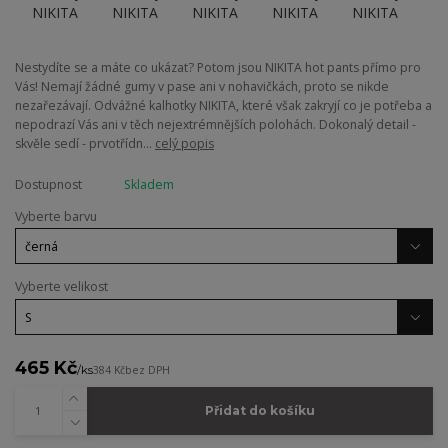
Nestydíte se a máte co ukázat? Potom jsou NIKITA hot pants přímo pro
Vás! Nemají žádné gumy v pase ani v nohavičkách, proto se nikde
nezařezávají. Odvážné kalhotky NIKITA, které však zakryjí co je potřeba a
nepodrazí Vás ani v těch nejextrémnějších polohách. Dokonalý detail -
skvěle sedí - prvotřídn...
celý popis
Dostupnost
Skladem
Vyberte barvu
Vyberte velikost
465 Kč
/
ks
384 Kč
bez DPH
Přidat do košíku