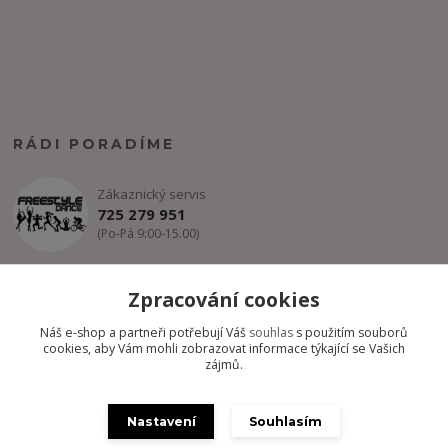
RÁDI PORADÍME
Zákaznický servis
725 279 951
(Po-Pá 9:00-15.00)
info@freestyle-dance.cz
Zpracování cookies
Náš e-shop a partneři potřebují Váš
souhlas
s použitím souborů
cookies, aby Vám mohli zobrazovat informace týkající se Vašich
zájmů.
Nastavení
Souhlasím
Copyright @ FREESTYLE-DANCE.CZ 2012-2024 - Všechny práva