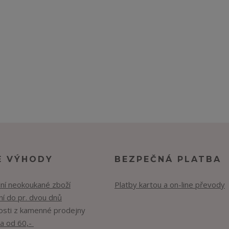
E VÝHODY
BEZPEČNÁ PLATBA
lní neokoukané zboží
Platby kartou a on-line převody
í do pr. dvou dnů
osti z kamenné prodejny
a od 60,-