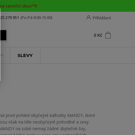
a taneční obuv*!!!
25 279 951
(Po-Pá 9:00-15.00)
Přihlášení
0
ks
za
0 Kč
t
SLEVY
Na první pohled obyčejné kalhotky MANDY, které
jsou však na těle neobyčejně pohodlné a sexy.
MANDY na sobě nemají žádné zbytečné švy,