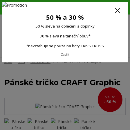
6.-16.8.26. DOVOLENÁ !!! 50 % SLEVA na všechno oblečení a doplňky !!!
30 % SLEVA na taneční obuv*!!!
50 % a 30 %
725 279 951
(Po-Pá 9:00-15.00)
50 % sleva na oblečení a doplňky
0
0 Kč
30 % sleva na taneční obuv*
*nevztahuje se pouze na boty CRISS CROSS
Menu
Zavřít
Úvod
Muži
Pánská trička
Pánské tričko CRAFT Graphic
Pánské tričko CRAFT Graphic
590 Kč
- 50 %