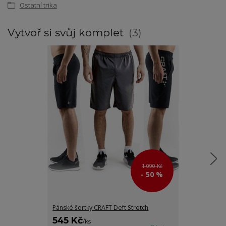
Ostatní trika
Vytvoř si svůj komplet
3
1 090 Kč
- 50 %
Pánské šortky CRAFT Deft Stretch
Pánská větro
545 Kč
1 195 Kč
/
ks
/
k