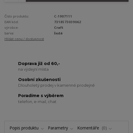
Číslo produktu:
C-1907111
EAN kód:
7318573039062
výrobce:
Craft
barva:
šedá
Hlídat cenu / dostupnost
Doprava již od 60,-
na výdejní místa
Osobní zkušenosti
Dlouholetý prodej v kamenné prodejně
Poradíme s výběrem
telefon, e-mail, chat
Popis produktu
Parametry
Komentáře
0