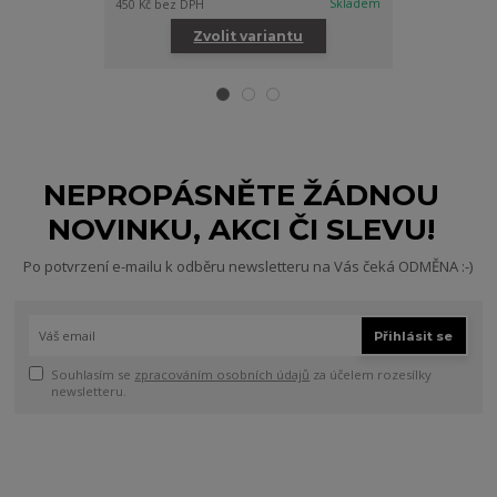
Skladem
450 Kč
bez DPH
988 Kč
bez DPH
Zvolit variantu
Zv
NEPROPÁSNĚTE ŽÁDNOU
NOVINKU, AKCI ČI SLEVU!
Po potvrzení e-mailu k odběru newsletteru na Vás čeká ODMĚNA :-)
Přihlásit se
Souhlasím se
zpracováním osobních údajů
za účelem rozesílky
newsletteru.