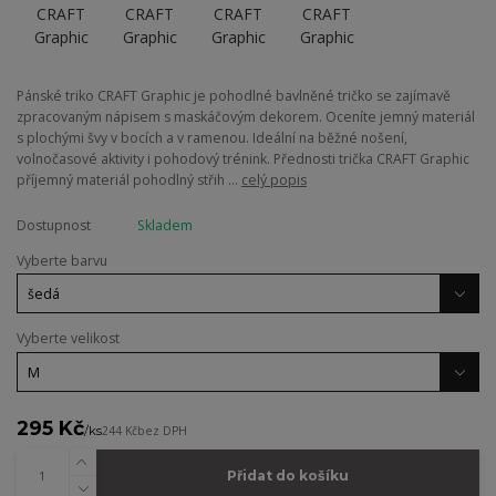
Pánské triko CRAFT Graphic je pohodlné bavlněné tričko se zajímavě
zpracovaným nápisem s maskáčovým dekorem. Oceníte jemný materiál
s plochými švy v bocích a v ramenou. Ideální na běžné nošení,
volnočasové aktivity i pohodový trénink. Přednosti trička CRAFT Graphic
příjemný materiál pohodlný střih ...
celý popis
Dostupnost
Skladem
Vyberte barvu
Vyberte velikost
295 Kč
/
ks
244 Kč
bez DPH
Přidat do košíku