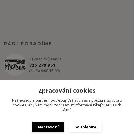
RÁDI PORADÍME
Zákaznický servis
725 279 951
(Po-Pá 9:00-15.00)
info@freestyle-dance.cz
Zpracování cookies
Náš e-shop a partneři potřebují Váš
souhlas
s použitím souborů
cookies, aby Vám mohli zobrazovat informace týkající se Vašich
zájmů.
Nastavení
Souhlasím
Copyright @ FREESTYLE-DANCE.CZ 2012-2024 - Všechny práva