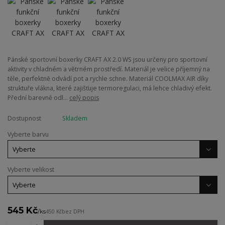
Pánské sportovní boxerky CRAFT AX 2.0 WS jsou určeny pro sportovní
aktivity v chladném a větrném prostředí. Materiál je velice příjemný na
těle, perfektně odvádí pot a rychle schne. Materiál COOLMAX AIR díky
struktuře vlákna, které zajišťuje termoregulaci, má lehce chladivý efekt.
Přední barevně odl...
celý popis
Dostupnost
Skladem
Vyberte barvu
Vyberte velikost
545 Kč
/
ks
450 Kč
bez DPH