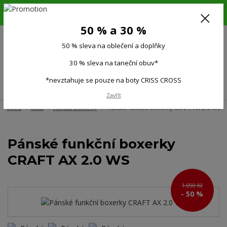
6.-16.8.26. DOVOLENÁ !!! 50 % SLEVA na všechno oblečení a doplňky !!!
30 % SLEVA na taneční obuv*!!!
50 % a 30 %
725 279 951
(Po-Pá 9:00-15.00)
50 % sleva na oblečení a doplňky
0
0 Kč
30 % sleva na taneční obuv*
*nevztahuje se pouze na boty CRISS CROSS
Menu
Zavřít
Úvod
Muži
Pánské boxerky
Pánské funkční boxerky CRAFT AX 2.0 WS
Pánské funkční boxerky
CRAFT AX 2.0 WS
1 090 Kč
- 50 %