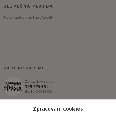
BEZPEČNÁ PLATBA
Platby kartou a on-line převody
RÁDI PORADÍME
Zákaznický servis
725 279 951
(Po-Pá 9:00-15.00)
info@freestyle-dance.cz
Zpracování cookies