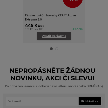
Pánské funkční boxerky CRAFT Active
Pánská funkčn
Extreme 2.0
šedá
445 Kč
895 Kč
/
ks
/
ks
Skladem
368 Kč
bez DPH
740 Kč
bez DPH
Zvolit variantu
Zv
NEPROPÁSNĚTE ŽÁDNOU
NOVINKU, AKCI ČI SLEVU!
Po potvrzení e-mailu k odběru newsletteru na Vás čeká ODMĚNA :-)
Přihlásit se