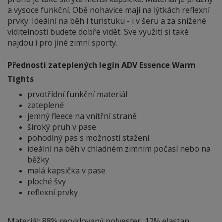
a vysoce funkční. Obě nohavice mají na lýtkách reflexní
prvky. Ideální na běh i turistuku - i v šeru a za snížené
viditelnosti budete dobře vidět. Sve využití si také
najdou i pro jiné zimní sporty.
Přednosti zateplených legín ADV Essence Warm
Tights
prvotřídní funkční materiál
zateplené
jemný fleece na vnitřní straně
široký pruh v pase
pohodlný pas s možností stažení
ideální na běh v chladném zimním počasí nebo na
běžky
malá kapsička v pase
ploché švy
reflexní prvky
Materiál: 88% recyklovaný polyester, 12% elastan