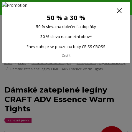
6.-16.8.26. DOVOLENÁ !!! 50 % SLEVA na všechno oblečení a doplňky !!!
30 % SLEVA na taneční obuv*!!!
50 % a 30 %
725 279 951
(Po-Pá 9:00-15.00)
50 % sleva na oblečení a doplňky
0
0 Kč
30 % sleva na taneční obuv*
*nevztahuje se pouze na boty CRISS CROSS
Menu
Zavřít
Úvod
Ženy
Dámské sportovní legíny
Zateplené legíny, termo legíny
Dámské zateplené legíny CRAFT ADV Essence Warm Tights
Dámské zateplené legíny
CRAFT ADV Essence Warm
Tights
Reflexní prvky