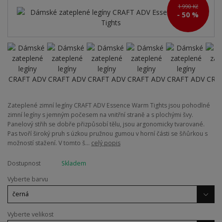
1 990 Kč
- 50 %
Zateplené zimní legíny CRAFT ADV Essence Warm Tights jsou pohodlné
zimní legíny s jemným počesem na vnitřní straně a s plochými švy.
Panelový střih se dobře přizpůsobí tělu, jsou argonomicky tvarované.
Pas tvoří široký pruh s úzkou pružnou gumou v horní části se šňůrkou s
možností stažení. V tomto š...
celý popis
Dostupnost
Skladem
Vyberte barvu
Vyberte velikost