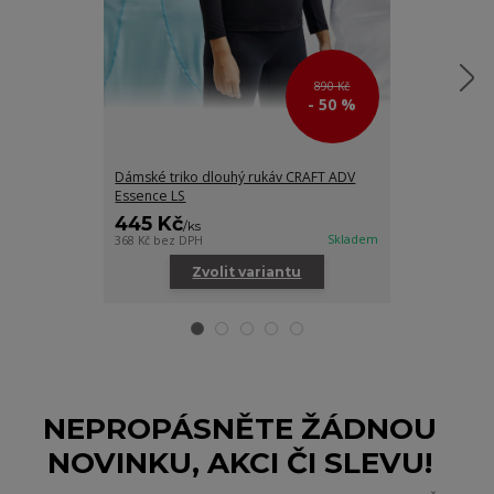
890 Kč
- 50 %
Dámské triko dlouhý rukáv CRAFT ADV
Dámské tričko
Essence LS
445 Kč
375 Kč
/
ks
/
ks
Skladem
368 Kč
bez DPH
310 Kč
bez DPH
Zvolit variantu
Zv
NEPROPÁSNĚTE ŽÁDNOU
NOVINKU, AKCI ČI SLEVU!