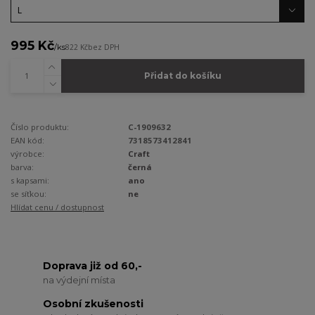
995 Kč
/
ks
822 Kč
bez DPH
Přidat do košíku
Číslo produktu:
C-1909632
EAN kód:
7318573412841
výrobce:
Craft
barva:
černá
s kapsami:
ano
se síťkou:
ne
Hlídat cenu / dostupnost
Doprava již od 60,-
na výdejní místa
Osobní zkušenosti