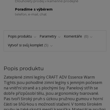
Dlouholetý prodej v kamenné prodejně
Poradíme s výběrem
telefon, e-mail, chat
Popis produktu
Parametry
Komentáře
0
Vytvoř si svůj komplet
5
Popis produktu
Zateplené zimní legíny CRAFT ADV Essence Warm
Tights jsou pohodlné zimní legíny s jemným počesem
na vnitřní straně a s plochými švy. Panelový střih se
dobře přizpůsobí tělu, jsou argonomicky tvarované.
Pas tvoří široký pruh s úzkou pružnou gumou v horní
části se šňůrkou s možností stažení. V tomto širokém
pruhu je také skrytá menší kapsička. Materiál je pružný