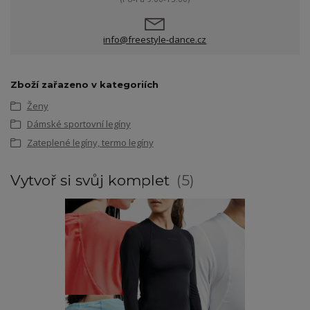
info@freestyle-dance.cz
Zboží zařazeno v kategoriích
Ženy
Dámské sportovní legíny
Zateplené legíny, termo legíny
Vytvoř si svůj komplet
5