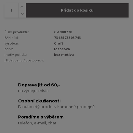
Přidat do košíku
Číslo produktu:
C-1908770
EAN kód:
7318573303743
výrobce:
Craft
barva:
lososová
motiv potisku:
bez motivu
Hlídat cenu / dostupnost
Doprava již od 60,-
na výdejní místa
Osobní zkušenosti
Dlouholetý prodej v kamenné prodejně
Poradíme s výběrem
telefon, e-mail, chat