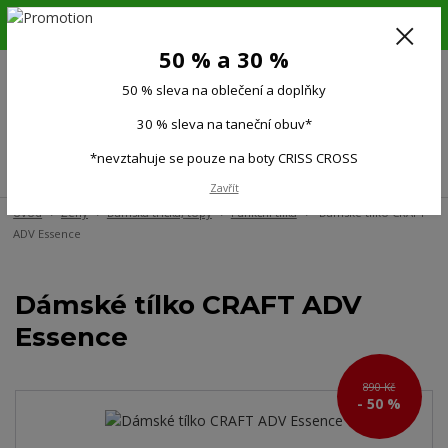
6.-16.8.26. DOVOLENÁ !!! 50 % SLEVA na všechno oblečení a doplňky !!!
30 % SLEVA na taneční obuv*!!!
50 % a 30 %
725 279 951
(Po-Pá 9:00-15.00)
50 % sleva na oblečení a doplňky
0
0 Kč
30 % sleva na taneční obuv*
*nevztahuje se pouze na boty CRISS CROSS
Menu
Zavřít
Úvod
Ženy
Dámská trička, topy
Funkční tílka
Dámské tílko CRAFT
ADV Essence
Dámské tílko CRAFT ADV
Essence
890 Kč
- 50 %