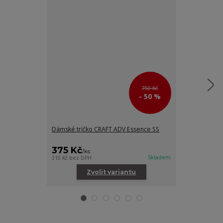
750 Kč
- 50 %
Dámské tričko CRAFT ADV Essence SS
Dámské tílko 
375 Kč
445 Kč
/
ks
/
ks
Skladem
310 Kč
bez DPH
368 Kč
bez DPH
Zvolit variantu
Zv