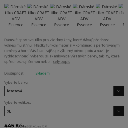
Dámské sportovní tílko pro všechny ženy, které dávají přednost
volněšjímu střihu. Hladký funkční materiál v kombinaci s perforovanými
ramínky a horní částí zad zajišťuje výborný odvod potu a navíc je
rychloschnoucí. Vyberou si jak milovnice výrazných barev, tak i ty, které
upřednostnují černou nebo...
celý popis
Dostupnost
Skladem
Vyberte barvu
Vyberte velikost
445 Kč
/
ks
368 Kč
bez DPH