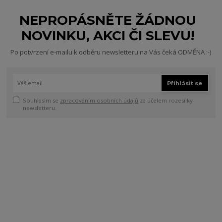
NEPROPÁSNĚTE ŽÁDNOU
NOVINKU, AKCI ČI SLEVU!
Po potvrzení e-mailu k odběru newsletteru na Vás čeká ODMĚNA :-)
Přihlásit se
Souhlasím se
zpracováním osobních údajů
za účelem rozesílky
newsletteru.