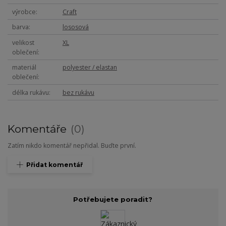
výrobce
Craft
barva
lososová
velikost
XL
oblečení
materiál
polyester / elastan
oblečení
délka rukávu
bez rukávu
Komentáře
0
Zatím nikdo komentář nepřidal. Buďte první.
Přidat komentář
Potřebujete poradit?