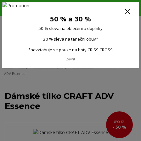
6.-16.8.26. DOVOLENÁ !!! 50 % SLEVA na všechno oblečení a doplňky !!!
30 % SLEVA na taneční obuv*!!!
50 % a 30 %
725 279 951
(Po-Pá 9:00-15.00)
50 % sleva na oblečení a doplňky
0
0 Kč
30 % sleva na taneční obuv*
*nevztahuje se pouze na boty CRISS CROSS
Menu
Zavřít
Úvod
Ženy
Dámská trička, topy
Funkční tílka
Dámské tílko CRAFT
ADV Essence
Dámské tílko CRAFT ADV
Essence
890 Kč
- 50 %