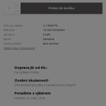
Přidat do košíku
Číslo produktu:
C-1908770
EAN kód:
7318573303804
výrobce:
Craft
barva:
červená
motiv potisku:
bez motivu
Hlídat cenu / dostupnost
Doprava již od 60,-
na výdejní místa
Osobní zkušenosti
Dlouholetý prodej v kamenné prodejně
Poradíme s výběrem
telefon, e-mail, chat