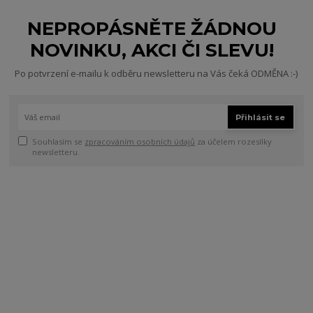
NEPROPÁSNĚTE ŽÁDNOU
NOVINKU, AKCI ČI SLEVU!
Po potvrzení e-mailu k odběru newsletteru na Vás čeká ODMĚNA :-)
Přihlásit se
Souhlasím se
zpracováním osobních údajů
za účelem rozesílky
newsletteru.