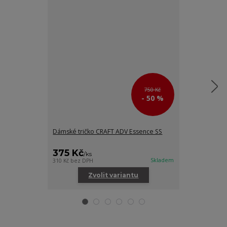
750 Kč
- 50 %
Dámské tričko CRAFT ADV Essence SS
Dámské tílko 
375 Kč
445 Kč
/
ks
/
ks
Skladem
310 Kč
bez DPH
368 Kč
bez DPH
Zvolit variantu
Zv