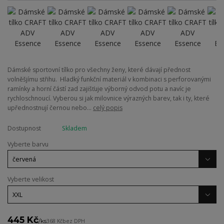
Dámské sportovní tílko pro všechny ženy, které dávají přednost
volněšjímu střihu. Hladký funkční materiál v kombinaci s perforovanými
ramínky a horní částí zad zajišťuje výborný odvod potu a navíc je
rychloschnoucí. Vyberou si jak milovnice výrazných barev, tak i ty, které
upřednostnují černou nebo...
celý popis
Dostupnost
Skladem
Vyberte barvu
Vyberte velikost
445 Kč
/
ks
368 Kč
bez DPH