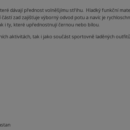
teré dávají přednost volněšjímu střihu. Hladký funkční mate
ástí zad zajišťuje výborný odvod potu a navíc je rychloschn
ak i ty, které upřednostnují černou nebo bílou.
ích aktivitách, tak i jako součást sportovně laděných outfit
astan