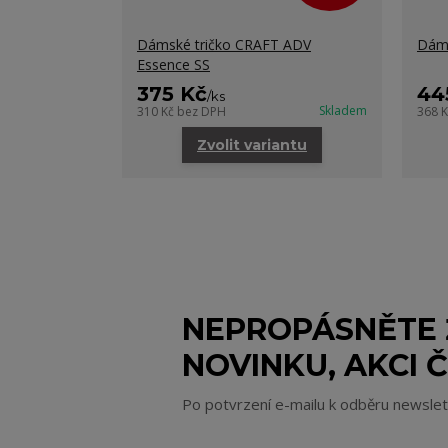
Dámské tričko CRAFT ADV
Dáms
Essence SS
375 Kč
44
/
ks
Skladem
310 Kč
bez DPH
368 
Zvolit variantu
NEPROPÁSNĚTE
NOVINKU, AKCI Č
Po potvrzení e-mailu k odběru newsle