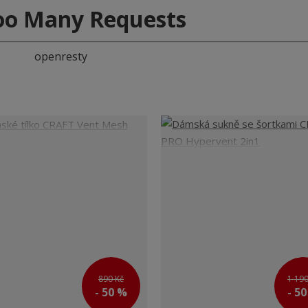
oo Many Requests
openresty
890 Kč
1 190
- 50 %
- 5