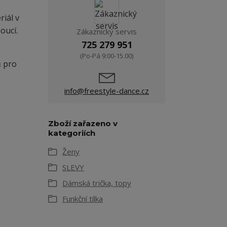
riál v
oucí.
Zákaznický servis
725 279 951
(Po-Pá 9:00-15.00)
ů pro
info@freestyle-dance.cz
Zboží zařazeno v
kategoriích
Ženy
SLEVY
Dámská trička, topy
Funkční tílka