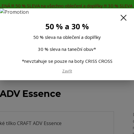
ENÁ !!! 50 % SLEVA na všechno oblečení a doplňky !!! 30 % SLEVA n
MĚNA
KONTAKTY
Rádi Vám poradíme
7
50 % a 30 %
Hleda
50 % sleva na oblečení a doplňky
30 % sleva na taneční obuv*
Muži
Děti
Taneční boty
Doplňky
*nevztahuje se pouze na boty CRISS CROSS
Zavřít
Dámské tílko CRAFT ADV Essence
 ADV Essence