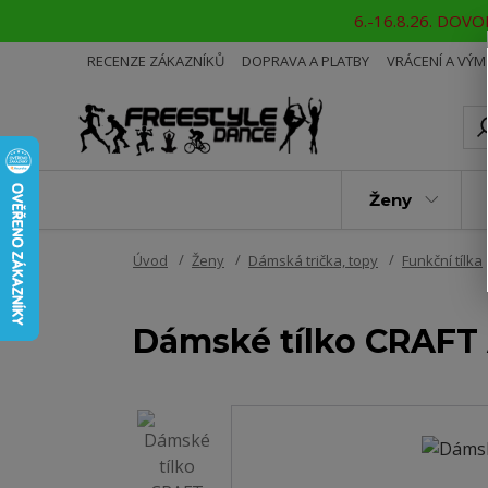
6.-16.8.26. DOVOL
RECENZE ZÁKAZNÍKŮ
DOPRAVA A PLATBY
VRÁCENÍ A VÝ
Ženy
Úvod
Ženy
Dámská trička, topy
Funkční tílka
Dámské tílko CRAFT