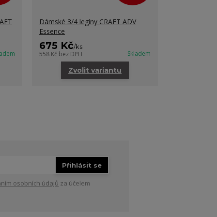
RAFT
Dámské 3/4 legíny CRAFT ADV
Dámský cykl
Essence
růžová
675 Kč
645 Kč
/
ks
/
k
ladem
Skladem
558 Kč
bez DPH
533 Kč
bez DP
Zvolit variantu
Zvo
Přihlásit se
ním osobních údajů
za účelem