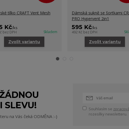
ké tílko CRAFT Vent Mesh
Dámská sukně se šortkami C
PRO Hypervent 2in1
5 Kč
595 Kč
/
ks
/
ks
Skladem
Sk
Kč
bez DPH
492 Kč
bez DPH
Zvolit variantu
Zvolit variantu
 ŽÁDNOU
I SLEVU!
Souhlasím se
zpracová
rozesílky newsletteru.
tteru na Vás čeká ODMĚNA :-)