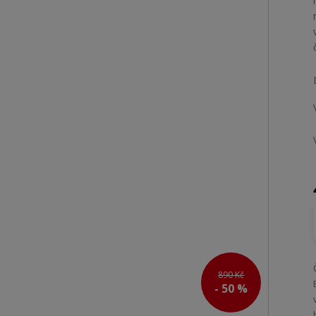
890 Kč
- 50 %