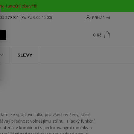
a taneční obuv*!!!
25 279 951
(Po-Pá 9:00-15.00)
Přihlášení
0
ks
za
0 Kč
t
SLEVY
Dámské sportovní tílko pro všechny ženy, které
dávají přednost volněšjímu střihu. Hladký funkční
materiál v kombinaci s perforovanými ramínky a