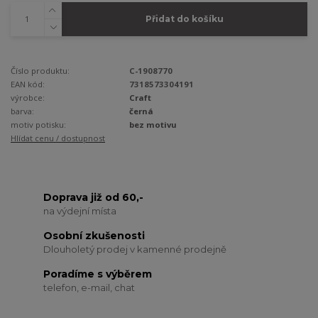
Přidat do košíku
Číslo produktu:
C-1908770
EAN kód:
7318573304191
výrobce:
Craft
barva:
černá
motiv potisku:
bez motivu
Hlídat cenu / dostupnost
Doprava již od 60,-
na výdejní místa
Osobní zkušenosti
Dlouholetý prodej v kamenné prodejně
Poradíme s výběrem
telefon, e-mail, chat