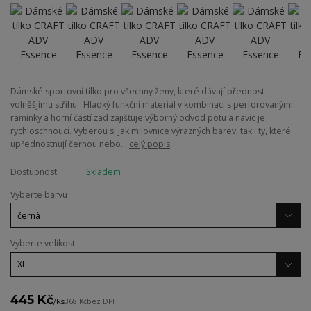
Dámské sportovní tílko pro všechny ženy, které dávají přednost
volněšjímu střihu. Hladký funkční materiál v kombinaci s perforovanými
ramínky a horní částí zad zajišťuje výborný odvod potu a navíc je
rychloschnoucí. Vyberou si jak milovnice výrazných barev, tak i ty, které
upřednostnují černou nebo...
celý popis
Dostupnost
Skladem
Vyberte barvu
Vyberte velikost
445 Kč
/
ks
368 Kč
bez DPH