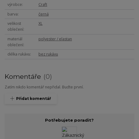
výrobce
Craft
barva
černá
velikost
XL
oblečení
materiál
polyester / elastan
oblečení
délka rukávu
bez rukávu
Komentáře
0
Zatím nikdo komentář nepřidal. Buďte první.
Přidat komentář
Potřebujete poradit?