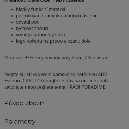
Přednosti tílka CRAFT ADV Essence
hladký funkční materiál
perforovaná ramínka a horní část zad
odvádí pot
rychloschnoucí
volnější pohodlný střih
logo vpředu na prsou a vzadu dole
Materiál: 93% recyklovaný polyester, 7 % elastan
Nejste si jistí výběrem dámského nátělníku ADV
Essence CRAFT? Zeptejte se nás na on-line chatu,
zavolejte nebo pošlete e-mail. RÁDI PORADÍME.
Původ zboží
Parametry