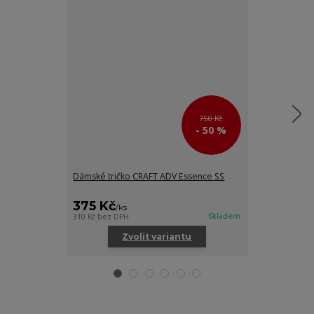
750 Kč
- 50 %
Dámské tričko CRAFT ADV Essence SS
Dámské tílko 
375 Kč
445 Kč
/
ks
/
ks
Skladem
310 Kč
bez DPH
368 Kč
bez DPH
Zvolit variantu
Zv