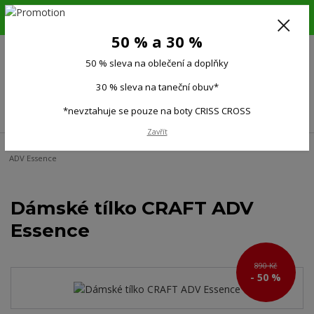
6.-16.8.26. DOVOLENÁ !!! 50 % SLEVA na všechno oblečení a doplňky !!!
30 % SLEVA na taneční obuv*!!!
50 % a 30 %
725 279 951
(Po-Pá 9:00-15.00)
50 % sleva na oblečení a doplňky
0
0 Kč
30 % sleva na taneční obuv*
Menu
*nevztahuje se pouze na boty CRISS CROSS
Zavřít
Úvod
Ženy
Dámská trička, topy
Funkční tílka
Dámské tílko CRAFT
ADV Essence
Dámské tílko CRAFT ADV
Essence
890 Kč
- 50 %