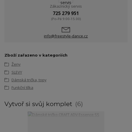
Zákaznický servis
725 279 951
(Po-Pá 9:00-15.00)
info@freestyle-dance.cz
Zboží zařazeno v kategoriích
Ženy
SLEVY
Dámská trička, topy
Funkční tílka
Vytvoř si svůj komplet
6