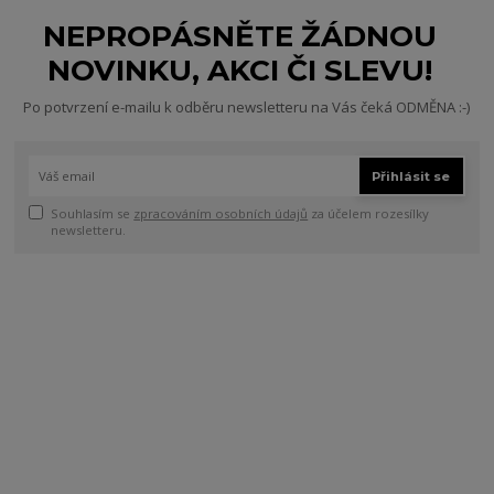
NEPROPÁSNĚTE ŽÁDNOU
NOVINKU, AKCI ČI SLEVU!
Po potvrzení e-mailu k odběru newsletteru na Vás čeká ODMĚNA :-)
Přihlásit se
Souhlasím se
zpracováním osobních údajů
za účelem rozesílky
newsletteru.