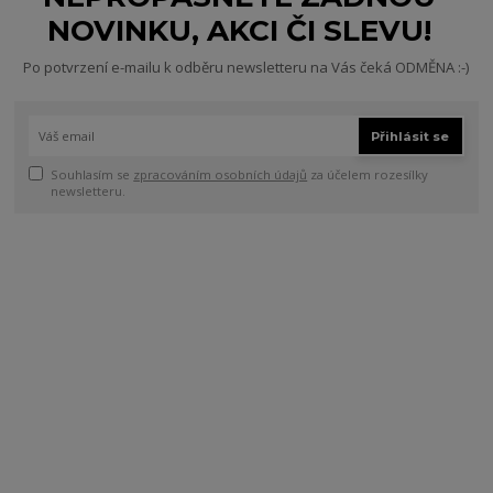
NOVINKU, AKCI ČI SLEVU!
Po potvrzení e-mailu k odběru newsletteru na Vás čeká ODMĚNA :-)
Přihlásit se
Souhlasím se
zpracováním osobních údajů
za účelem rozesílky
newsletteru.