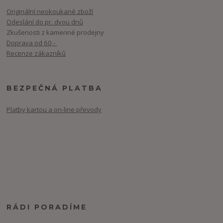
Originální neokoukané zboží
Odeslání do pr. dvou dnů
Zkušenosti z kamenné prodejny
Doprava od 60,-
Recenze zákazníků
BEZPEČNÁ PLATBA
Platby kartou a on-line převody
RÁDI PORADÍME