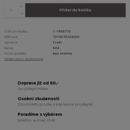
Přidat do košíku
Číslo produktu:
C-1908770
EAN kód:
7318573304030
výrobce:
Craft
barva:
bílá
motiv potisku:
bez motivu
Hlídat cenu / dostupnost
Doprava již od 60,-
na výdejní místa
Osobní zkušenosti
Dlouholetý prodej v kamenné prodejně
Poradíme s výběrem
telefon, e-mail, chat