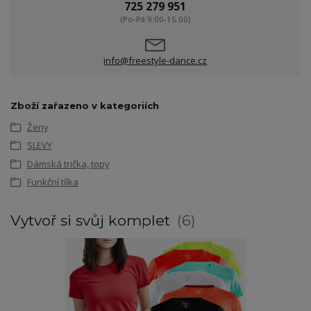
725 279 951
(Po-Pá 9:00-15.00)
info@freestyle-dance.cz
Zboží zařazeno v kategoriích
Ženy
SLEVY
Dámská trička, topy
Funkční tílka
Vytvoř si svůj komplet
6