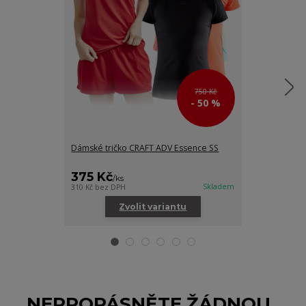
750 Kč
- 50 %
Dámské tričko CRAFT ADV Essence SS
Dámské tílko 
375 Kč
445 Kč
/
ks
/
ks
Skladem
310 Kč
bez DPH
368 Kč
bez DPH
Zvolit variantu
Zv
NEPROPÁSNĚTE ŽÁDNOU