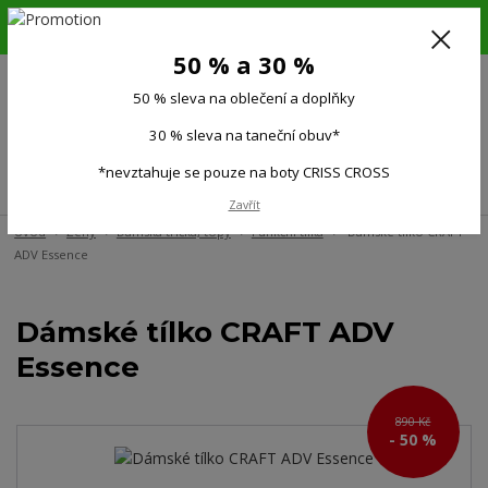
6.-16.8.26. DOVOLENÁ !!! 50 % SLEVA na všechno oblečení a doplňky !!!
30 % SLEVA na taneční obuv*!!!
50 % a 30 %
725 279 951
(Po-Pá 9:00-15.00)
50 % sleva na oblečení a doplňky
0
0 Kč
30 % sleva na taneční obuv*
*nevztahuje se pouze na boty CRISS CROSS
Menu
Zavřít
Úvod
Ženy
Dámská trička, topy
Funkční tílka
Dámské tílko CRAFT
ADV Essence
Dámské tílko CRAFT ADV
Essence
890 Kč
- 50 %