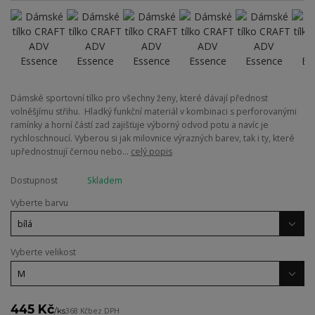
Dámské sportovní tílko pro všechny ženy, které dávají přednost
volněšjímu střihu. Hladký funkční materiál v kombinaci s perforovanými
ramínky a horní částí zad zajišťuje výborný odvod potu a navíc je
rychloschnoucí. Vyberou si jak milovnice výrazných barev, tak i ty, které
upřednostnují černou nebo...
celý popis
Dostupnost
Skladem
Vyberte barvu
Vyberte velikost
445 Kč
/
ks
368 Kč
bez DPH