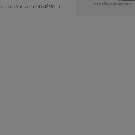
rozesílky newsletteru.
tteru na Vás čeká ODMĚNA :-)