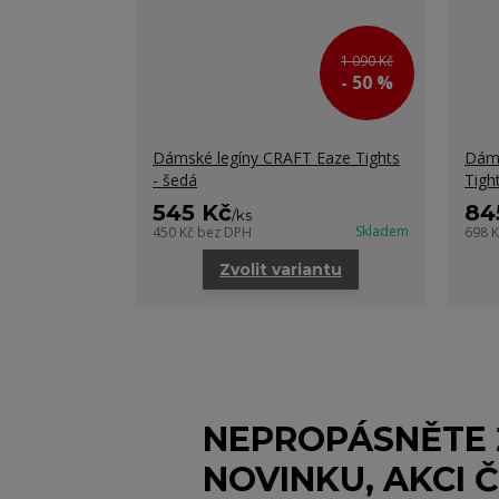
1 090 Kč
- 50 %
Dámské legíny CRAFT Eaze Tights
Dáms
- šedá
Tigh
545 Kč
84
/
ks
Skladem
450 Kč
bez DPH
698 
Zvolit variantu
NEPROPÁSNĚTE
NOVINKU, AKCI Č