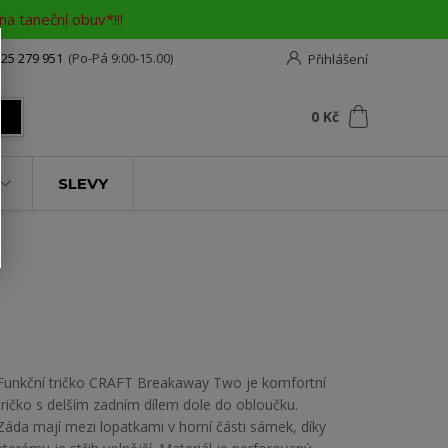
a taneční obuv*!!!
25 279 951
(Po-Pá 9:00-15.00)
Přihlášení
0
ks
za
0 Kč
t
SLEVY
Funkční tričko CRAFT Breakaway Two je komfortní
tričko s delším zadním dílem dole do obloučku.
Záda mají mezi lopatkami v horní části sámek, díky