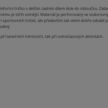
fortní tričko s delším zadním dílem dole do obloučku. Záda
erému je střih volnější. Materiál je perforovaný ve vodorovn
h sportovních triček, ale především tak velmi dobře odvádí p
hodlný.
 při tanečních trénincích, tak při volnočasových aktivitách.