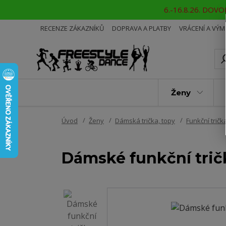
6.-16.8.26. DOVOL
RECENZE ZÁKAZNÍKŮ
DOPRAVA A PLATBY
VRÁCENÍ A VÝ
Ženy
Úvod
Ženy
Dámská trička, topy
Funkční tričk
Dámské funkční tri