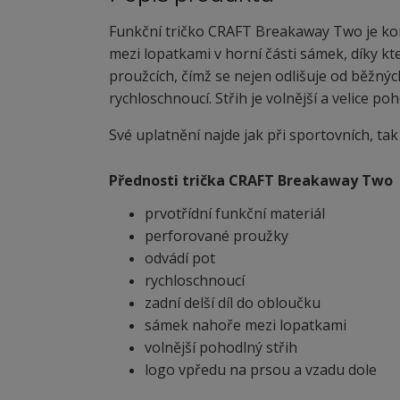
Funkční tričko CRAFT Breakaway Two je kom
mezi lopatkami v horní části sámek, díky kt
proužcích, čímž se nejen odlišuje od běžnýc
rychloschnoucí. Střih je volnější a velice po
Své uplatnění najde jak při sportovních, tak
Přednosti trička CRAFT Breakaway Two
prvotřídní funkční materiál
perforované proužky
odvádí pot
rychloschnoucí
zadní delší díl do obloučku
sámek nahoře mezi lopatkami
volnější pohodlný střih
logo vpředu na prsou a vzadu dole