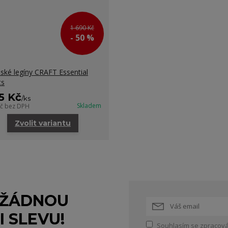
1 690 Kč
- 50 %
ké legíny CRAFT Essential
ts
5 Kč
/
ks
Skladem
Kč
bez DPH
Zvolit variantu
 ŽÁDNOU
I SLEVU!
Souhlasím se
zpracová