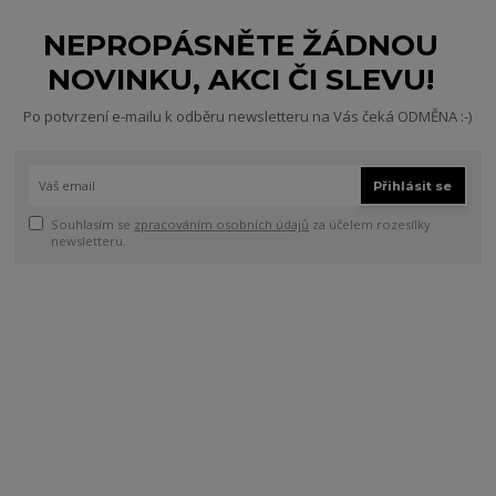
NEPROPÁSNĚTE ŽÁDNOU
NOVINKU, AKCI ČI SLEVU!
Po potvrzení e-mailu k odběru newsletteru na Vás čeká ODMĚNA :-)
Přihlásit se
Souhlasím se
zpracováním osobních údajů
za účelem rozesílky
newsletteru.