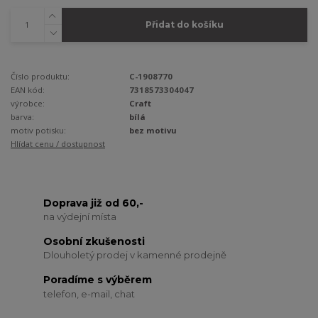
Přidat do košíku
Číslo produktu:
C-1908770
EAN kód:
7318573304047
výrobce:
Craft
barva:
bílá
motiv potisku:
bez motivu
Hlídat cenu / dostupnost
Doprava již od 60,-
na výdejní místa
Osobní zkušenosti
Dlouholetý prodej v kamenné prodejně
Poradíme s výběrem
telefon, e-mail, chat