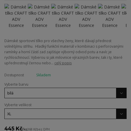
Dámské sportovní tílko pro všechny ženy, které dávají přednost
volněšjímu střihu. Hladký funkční materiál v kombinaci s perforovanými
ramínky a horní částí zad zajišťuje výborný odvod potu a navíc je
rychloschnoucí. Vyberou si jak milovnice výrazných barev, tak i ty, které
upřednostnují černou nebo...
celý popis
Dostupnost
Skladem
Vyberte barvu
Vyberte velikost
445 Kč
/
ks
368 Kč
bez DPH