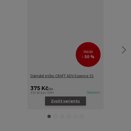
750 Kč
- 50 %
Dámské tričko CRAFT ADV Essence SS
Dámské tílko 
375 Kč
445 Kč
/
ks
/
ks
Skladem
310 Kč
bez DPH
368 Kč
bez DPH
Zvolit variantu
Zv