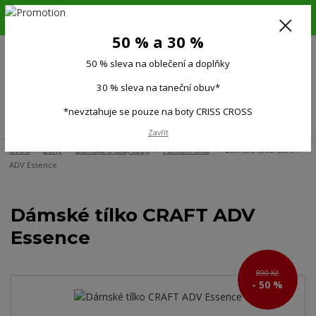
6.-16.8.26. DOVOLENÁ !!! 50 % SLEVA na všechno oblečení a doplňky !!!
30 % SLEVA na taneční obuv*!!!
50 % a 30 %
725 279 951
(Po-Pá 9:00-15.00)
50 % sleva na oblečení a doplňky
0
0 Kč
30 % sleva na taneční obuv*
*nevztahuje se pouze na boty CRISS CROSS
Menu
Zavřít
Úvod
Ženy
Dámská trička, topy
Funkční tílka
Dámské tílko CRAFT
ADV Essence
Dámské tílko CRAFT ADV
Essence
890 Kč
- 50 %