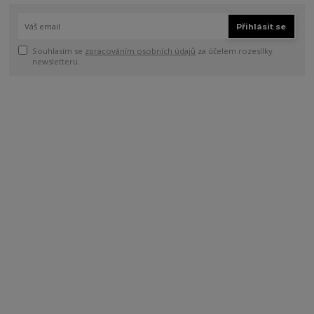
Přihlásit se
Souhlasím se
zpracováním osobních údajů
za účelem rozesílky
newsletteru.