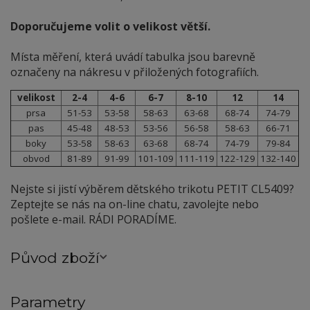
Doporučujeme volit o velikost větší.
Místa měření, která uvádí tabulka jsou barevně
označeny na nákresu v přiložených fotografiích.
velikost
2-4
4-6
6-7
8-10
12
14
prsa
51-53
53-58
58-63
63-68
68-74
74-79
pas
45-48
48-53
53-56
56-58
58-63
66-71
boky
53-58
58-63
63-68
68-74
74-79
79-84
obvod
81-89
91-99
101-109
111-119
122-129
132-140
Nejste si jistí výběrem dětského trikotu PETIT CL5409?
Zeptejte se nás na on-line chatu, zavolejte nebo
pošlete e-mail. RÁDI PORADÍME.
Původ zboží
Parametry