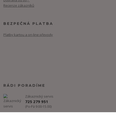
Recenze zákazníků
BEZPEČNÁ PLATBA
Platby kartou a on-line převody
RÁDI PORADÍME
Zákaznický servis
725 279 951
(Po-Pá 9:00-15.00)