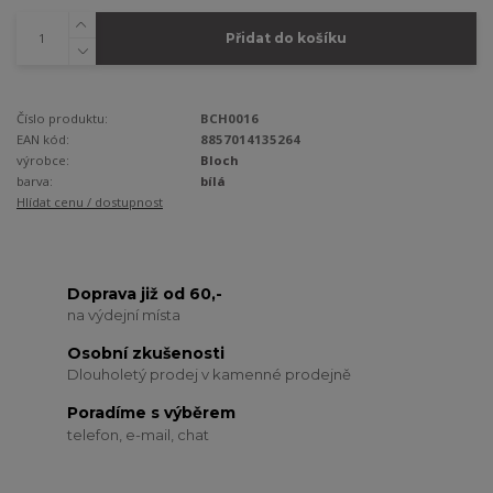
Přidat do košíku
Číslo produktu:
BCH0016
EAN kód:
8857014135264
výrobce:
Bloch
barva:
bílá
Hlídat cenu / dostupnost
Doprava již od 60,-
na výdejní místa
Osobní zkušenosti
Dlouholetý prodej v kamenné prodejně
Poradíme s výběrem
telefon, e-mail, chat