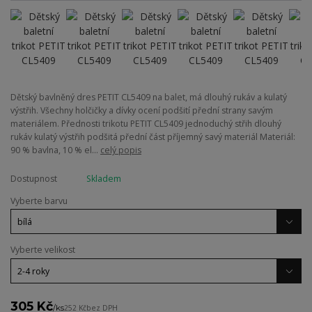
Dětský bavlněný dres PETIT CL5409 na balet, má dlouhý rukáv a kulatý
výstřih. Všechny holčičky a dívky ocení podšití přední strany savým
materiálem. Přednosti trikotu PETIT CL5409 jednoduchý střih dlouhý
rukáv kulatý výstřih podšitá přední část příjemný savý materiál Materiál:
90 % bavlna, 10 % el...
celý popis
Dostupnost
Skladem
Vyberte barvu
Vyberte velikost
305 Kč
/
ks
252 Kč
bez DPH