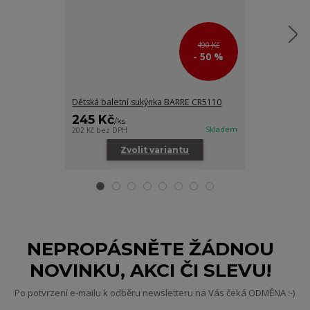
490 Kč
- 50 %
Dětská baletní sukýnka BARRE CR5110
Dětské tanečn
245 Kč
252 Kč
/
ks
/
ks
Skladem
202 Kč
bez DPH
208 Kč
bez DPH
Zvolit variantu
Zv
NEPROPÁSNĚTE ŽÁDNOU
NOVINKU, AKCI ČI SLEVU!
Po potvrzení e-mailu k odběru newsletteru na Vás čeká ODMĚNA :-)