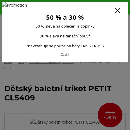
6.-16.8.26. DOVOLENÁ !!! 50 % SLEVA na všechno oblečení a doplňky !!!
30 % SLEVA na taneční obuv*!!!
50 % a 30 %
725 279 951
(Po-Pá 9:00-15.00)
50 % sleva na oblečení a doplňky
0
0 Kč
30 % sleva na taneční obuv*
*nevztahuje se pouze na boty CRISS CROSS
Menu
Zavřít
Úvod
Děti
Dětské taneční dresy, trikoty
Dětský baletní trikot PETIT
CL5409
Dětský baletní trikot PETIT
CL5409
610 Kč
- 50 %