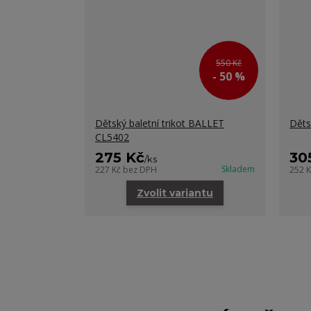
550 Kč
- 50 %
Dětský baletní trikot BALLET
Děts
CL5402
275 Kč
30
/
ks
Skladem
227 Kč
bez DPH
252 
Zvolit variantu