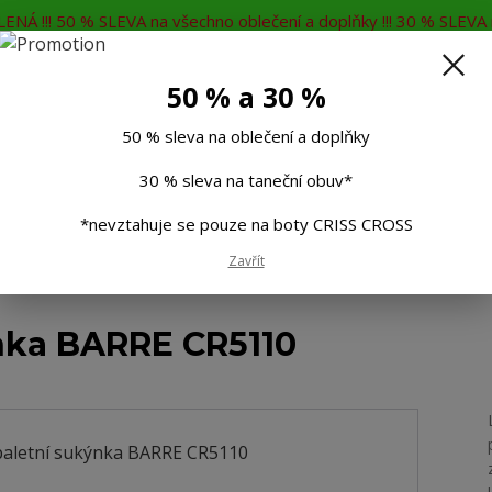
ENÁ !!! 50 % SLEVA na všechno oblečení a doplňky !!! 30 % SLEVA n
MĚNA
KONTAKTY
Rádi Vám poradíme
7
50 % a 30 %
Hleda
50 % sleva na oblečení a doplňky
30 % sleva na taneční obuv*
Muži
Děti
Taneční boty
Doplňky
*nevztahuje se pouze na boty CRISS CROSS
Zavřít
ká baletní sukýnka BARRE CR5110
nka BARRE CR5110