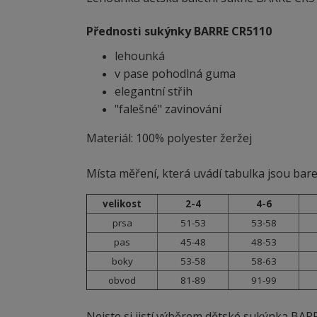
Přednosti sukýnky BARRE CR5110
lehounká
v pase pohodlná guma
elegantní střih
"falešné" zavinování
Materiál: 100% polyester žeržej
Místa měření, která uvádí tabulka jsou bar
velikost
2-4
4-6
prsa
51-53
53-58
pas
45-48
48-53
boky
53-58
58-63
obvod
81-89
91-99
Nejste si jistí výběrem dětské sukýnka BAR