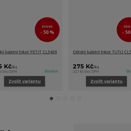
610 Kč
550 
- 50 %
- 5
ký baletní trikot PETIT CL5409
Dětský baletní trikot TUTU CL
5 Kč
275 Kč
/
ks
/
ks
Skladem
Sk
Kč
bez DPH
227 Kč
bez DPH
Zvolit variantu
Zvolit variantu