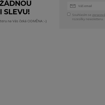
 ŽÁDNOU
I SLEVU!
Souhlasím se
zpracová
rozesílky newsletteru.
tteru na Vás čeká ODMĚNA :-)