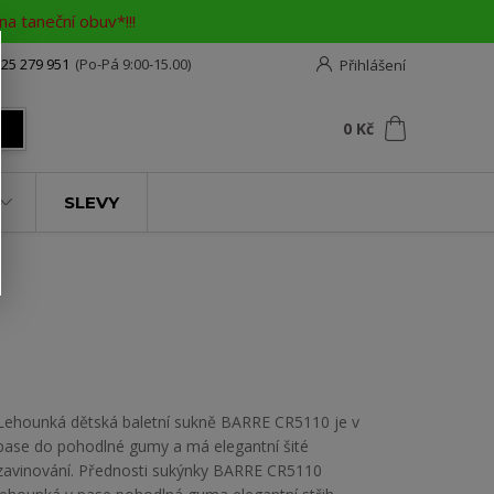
a taneční obuv*!!!
25 279 951
(Po-Pá 9:00-15.00)
Přihlášení
0
ks
za
0 Kč
t
SLEVY
Lehounká dětská baletní sukně BARRE CR5110 je v
pase do pohodlné gumy a má elegantní šité
zavinování. Přednosti sukýnky BARRE CR5110