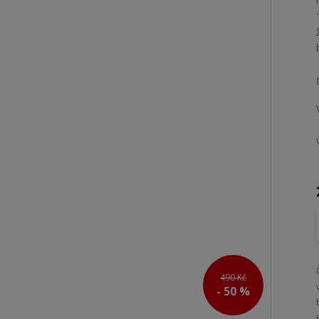
490 Kč
- 50 %