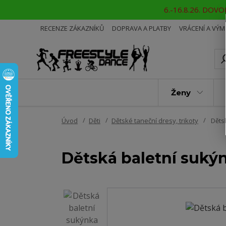
6.-16.8.26. DOVOL
RECENZE ZÁKAZNÍKŮ
DOPRAVA A PLATBY
VRÁCENÍ A VÝ
Ženy
Úvod
Děti
Dětské taneční dresy, trikoty
Děts
Dětská baletní suký