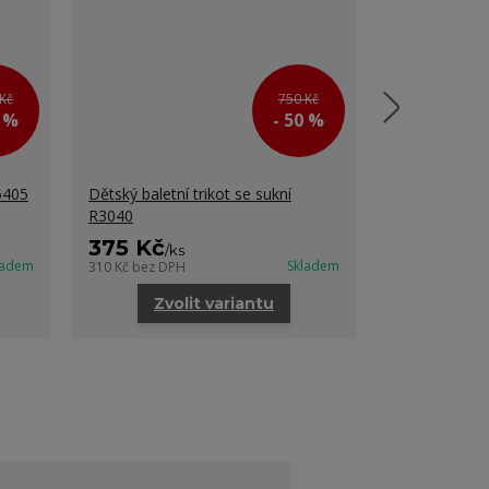
Kč
750 Kč
0 %
- 50 %
5405
Dětský baletní trikot se sukní
Dětské taneč
R3040
ARISE
375 Kč
252 Kč
/
ks
/
k
ladem
Skladem
310 Kč
bez DPH
208 Kč
bez DP
Zvolit variantu
Zvo