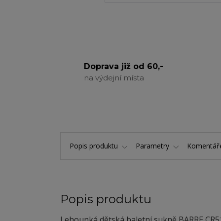
Doprava již od 60,-
na výdejní místa
Popis produktu
Parametry
Komentá
Popis produktu
Lehounká dětská baletní sukně BARRE CR511