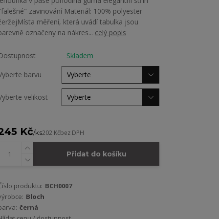
lehounká v pase pohodlná guma elegantní střih
"falešné" zavinování Materiál: 100% polyester
žeržejMísta měření, která uvádí tabulka jsou
barevně označeny na nákres...
celý popis
Dostupnost
Skladem
Vyberte barvu
Vyberte velikost
245 Kč
/
ks
202 Kč
bez DPH
Přidat do košíku
Číslo produktu:
BCH0007
výrobce:
Bloch
barva:
černá
Hlídat cenu / dostupnost