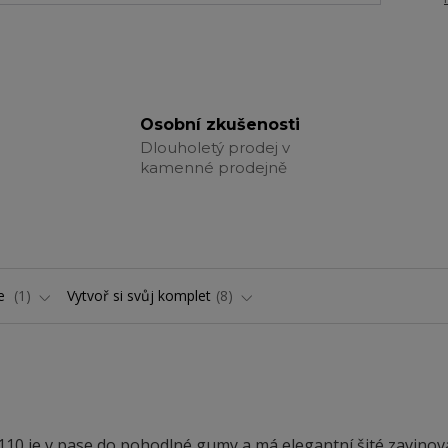
Osobní zkušenosti
Dlouholetý prodej v
kamenné prodejně
ře
1
Vytvoř si svůj komplet
8
0 je v pase do pohodlné gumy a má elegantní šité zavinová