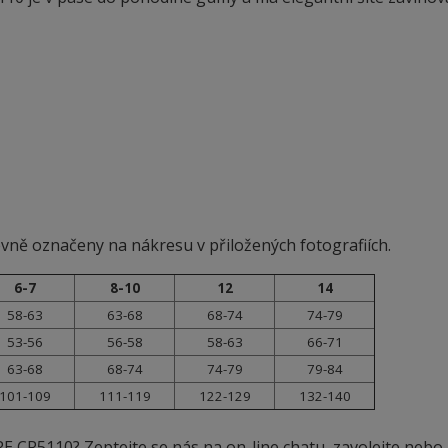
evně označeny na nákresu v přiložených fotografiích.
6-7
8-10
12
14
58-63
63-68
68-74
74-79
53-56
56-58
58-63
66-71
63-68
68-74
74-79
79-84
101-109
111-119
122-129
132-140
RE CR5110? Zeptejte se nás na on-line chatu, zavolejte nebo