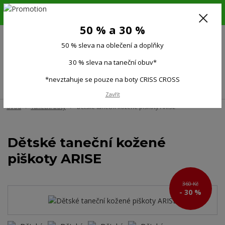
6.-16.8.26. DOVOLENÁ !!! 50 % SLEVA na všechno oblečení a doplňky !!!
30 % SLEVA na taneční obuv*!!!
50 % a 30 %
725 279 951
(Po-Pá 9:00-15.00)
50 % sleva na oblečení a doplňky
0
0 Kč
30 % sleva na taneční obuv*
*nevztahuje se pouze na boty CRISS CROSS
Menu
Zavřít
Úvod
Taneční boty
Dětské taneční kožené piškoty ARISE
Dětské taneční kožené
piškoty ARISE
360 Kč
- 30 %