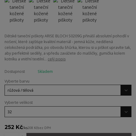
Dětské taneční piškoty ARISE BLOCH S0209G přináší absolutní pohodlí v
nošení, které zajišťuje kvalitní materiál - jemná kůže, nedělená
celokožená podrážka, po obvodu šňůrka, kterou si u piškot upravíte tak,
aby perfektně seděly, a vpředu zavážete do mašličky, gumička kolem
kotníku a vnitřní textilní...
celý popis
Dostupnost
Skladem
Vyberte barvu
Vyberte velikost
252 Kč
/
ks
208 Kč
bez DPH