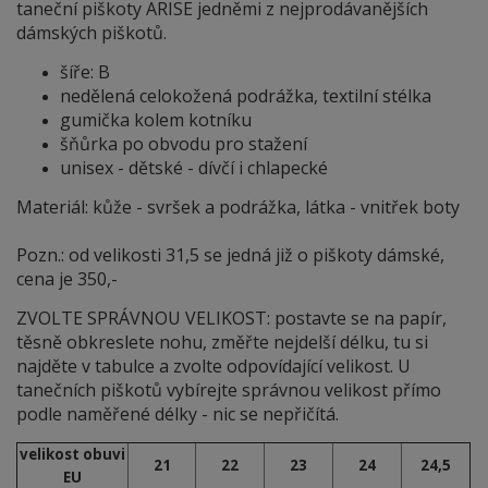
taneční piškoty ARISE jedněmi z nejprodávanějších
dámských piškotů.
šíře: B
nedělená celokožená podrážka, textilní stélka
gumička kolem kotníku
šňůrka po obvodu pro stažení
unisex - dětské - dívčí i chlapecké
Materiál: kůže - svršek a podrážka, látka - vnitřek boty
Pozn.: od velikosti 31,5 se jedná již o piškoty dámské,
cena je 350,-
ZVOLTE SPRÁVNOU VELIKOST: postavte se na papír,
těsně obkreslete nohu, změřte nejdelší délku, tu si
najděte v tabulce a zvolte odpovídající velikost. U
tanečních piškotů vybírejte správnou velikost přímo
podle naměřené délky - nic se nepřičítá.
velikost obuvi
21
22
23
24
24,5
EU