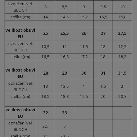
označení vel.
8
8,5
9
9,5
10
BLOCH
stélka (cm)
14
14,5
15,2
15,5
15,8
velikost obuvi
25
25,5
26
27
27,5
EU
označení vel.
10,5
11
11,5
12
12,5
BLOCH
stélka (cm)
16,5
16,8
17,2
18
18,2
velikost obuvi
28
29
30
31
31,5
EU
označení vel.
13
13,5
1
1,5
2
BLOCH
stélka (cm)
18,5
18,8
19,5
20
20,3
velikost obuvi
32
33
EU
označení vel.
2,5
3
BLOCH
stélka (cm)
21
21,5