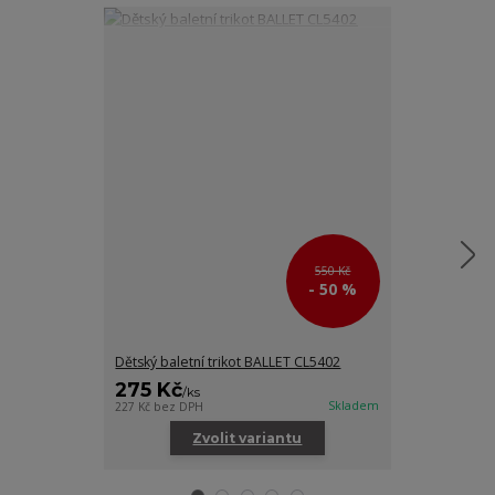
550 Kč
- 50 %
Dětský baletní trikot BALLET CL5402
Dětská baletn
275 Kč
245 Kč
/
ks
/
ks
Skladem
227 Kč
bez DPH
202 Kč
bez DPH
Zvolit variantu
Zv