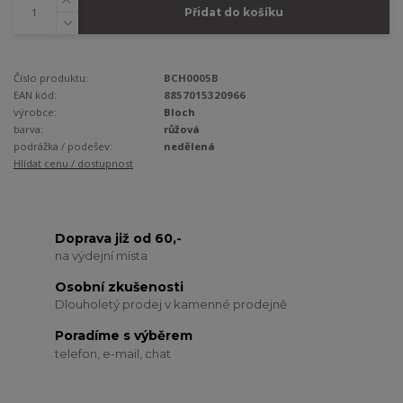
Přidat do košíku
Číslo produktu:
BCH0005B
EAN kód:
8857015320966
výrobce:
Bloch
barva:
růžová
podrážka / podešev:
nedělená
Hlídat cenu / dostupnost
Doprava již od 60,-
na výdejní místa
Osobní zkušenosti
Dlouholetý prodej v kamenné prodejně
Poradíme s výběrem
telefon, e-mail, chat