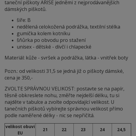
taneční piškoty ARISE jedněmi z nejprodávanějších
dámských piškotů.
šíře: B
nedělená celokožená podrážka, textilní stélka
gumička kolem kotníku
šňůrka po obvodu pro stažení
unisex - dětské - dívčí i chlapecké
Materiál: kůže - svršek a podrážka, látka - vnitřek boty
Pozn.: od velikosti 31,5 se jedná již o piškoty dámské,
cena je 350,-
ZVOLTE SPRÁVNOU VELIKOST: postavte se na papír,
těsně obkreslete nohu, změřte nejdelší délku, tu si
najděte v tabulce a zvolte odpovídající velikost. U
tanečních piškotů vybírejte správnou velikost přímo
podle naměřené délky - nic se nepřičítá.
velikost obuvi
21
22
23
24
24,5
EU