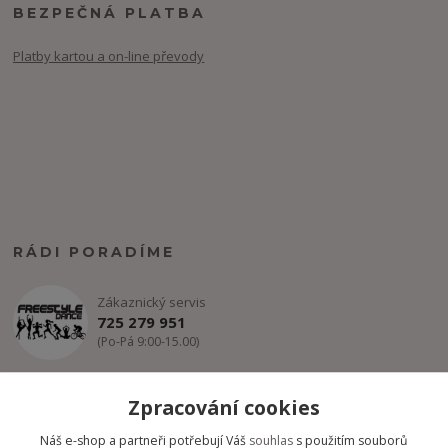
BEZPEČNÁ PLATBA
Platby kartou a on-line převody
RÁDI PORADÍME
Zákaznický servis
725 279 951
(Po-Pá 9:00-15.00)
info@freestyle-dance.cz
Zpracování cookies
Náš e-shop a partneři potřebují Váš
souhlas
s použitím souborů