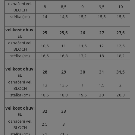
označení vel.
8
8,5
9
9,5
10
BLOCH
stélka (cm)
14
14,5
15,2
15,5
15,8
velikost obuvi
25
25,5
26
27
27,5
EU
označení vel.
10,5
11
11,5
12
12,5
BLOCH
stélka (cm)
16,5
16,8
17,2
18
18,2
velikost obuvi
28
29
30
31
31,5
EU
označení vel.
13
13,5
1
1,5
2
BLOCH
stélka (cm)
18,5
18,8
19,5
20
20,3
velikost obuvi
32
33
EU
označení vel.
2,5
3
BLOCH
stélka (cm)
21
21,5