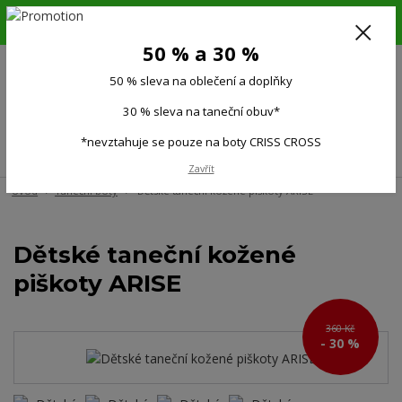
6.-16.8.26. DOVOLENÁ !!! 50 % SLEVA na všechno oblečení a doplňky !!!
30 % SLEVA na taneční obuv*!!!
50 % a 30 %
725 279 951
(Po-Pá 9:00-15.00)
50 % sleva na oblečení a doplňky
0
0 Kč
30 % sleva na taneční obuv*
*nevztahuje se pouze na boty CRISS CROSS
Menu
Zavřít
Úvod
Taneční boty
Dětské taneční kožené piškoty ARISE
Dětské taneční kožené
piškoty ARISE
360 Kč
- 30 %