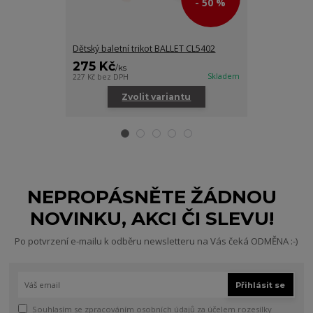
- 50 %
Dětský baletní trikot BALLET CL5402
Dětská baletn
275 Kč
245 Kč
/
ks
/
ks
Skladem
227 Kč
bez DPH
202 Kč
bez DPH
Zvolit variantu
Zv
NEPROPÁSNĚTE ŽÁDNOU
NOVINKU, AKCI ČI SLEVU!
Po potvrzení e-mailu k odběru newsletteru na Vás čeká ODMĚNA :-)
Přihlásit se
Souhlasím se
zpracováním osobních údajů
za účelem rozesílky