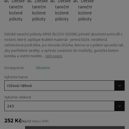
Dětské taneční piškoty ARISE BLOCH S0209G přináší absolutní pohodlí v
nošení, které zajišťuje kvalitní materiál - jemná kůže, nedělená
celokožená podrážka, po obvodu šňůrka, kterou si u piškot upravíte tak,
aby perfektně seděly, a vpředu zavážete do mašličky, gumička kolem
kotníku a vnitřní textilní...
celý popis
Dostupnost
Skladem
Vyberte barvu
Vyberte velikost
252 Kč
/
ks
208 Kč
bez DPH