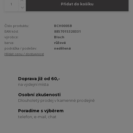
Přidat do košíku
Číslo produktu:
BCH0005B
EAN kód:
8857015320331
výrobce:
Bloch
barva:
růžová
podrážka / podešev:
nedělená
Hlídat cenu / dostupnost
Doprava již od 60,-
na výdejní místa
Osobní zkušenosti
Dlouholetý prodej v kamenné prodejně
Poradíme s výběrem
telefon, e-mail, chat