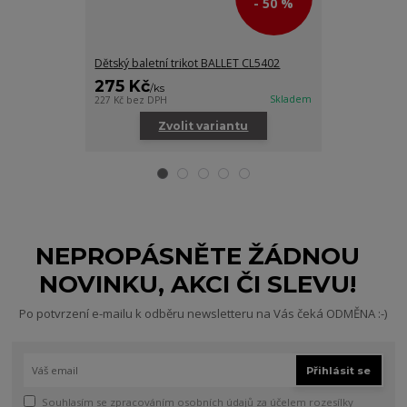
- 50 %
Dětský baletní trikot BALLET CL5402
Dětská baletn
275 Kč
245 Kč
/
ks
/
ks
Skladem
227 Kč
bez DPH
202 Kč
bez DPH
Zvolit variantu
Zv
NEPROPÁSNĚTE ŽÁDNOU
NOVINKU, AKCI ČI SLEVU!
Po potvrzení e-mailu k odběru newsletteru na Vás čeká ODMĚNA :-)
Přihlásit se
Souhlasím se
zpracováním osobních údajů
za účelem rozesílky