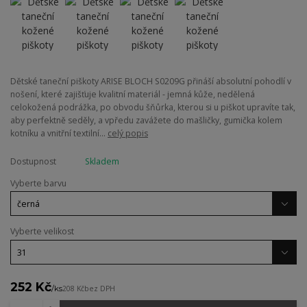
Dětské taneční piškoty ARISE BLOCH S0209G přináší absolutní pohodlí v
nošení, které zajišťuje kvalitní materiál - jemná kůže, nedělená
celokožená podrážka, po obvodu šňůrka, kterou si u piškot upravíte tak,
aby perfektně seděly, a vpředu zavážete do mašličky, gumička kolem
kotníku a vnitřní textilní...
celý popis
Dostupnost
Skladem
Vyberte barvu
Vyberte velikost
252 Kč
/
ks
208 Kč
bez DPH