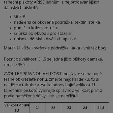
taneční piškoty ARISE jedněmi z nejprodávanějších
dámských piškotů.
šíře: B
nedělená celokožená podrážka, textilní stélka
gumička kolem kotníku
šňůrka po obvodu pro stažení
unisex - dětské - dívčí i chlapecké
Materiál: kůže - svršek a podrážka, látka - vnitřek boty
Pozn.: od velikosti 31,5 se jedná již o piškoty dámské,
cena je 350,-
ZVOLTE SPRÁVNOU VELIKOST: postavte se na papír,
těsně obkreslete nohu, změřte nejdelší délku, tu si
najděte v tabulce a zvolte odpovídající velikost. U
tanečních piškotů vybírejte správnou velikost přímo
podle naměřené délky - nic se nepřičítá.
velikost obuvi
21
22
23
24
24,5
EU