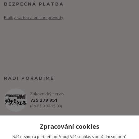
BEZPEČNÁ PLATBA
Platby kartou a on-line převody
RÁDI PORADÍME
Zákaznický servis
725 279 951
(Po-Pá 9:00-15.00)
info@freestyle-dance.cz
Zpracování cookies
Náš e-shop a partneři potřebují Váš
souhlas
s použitím souborů