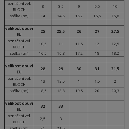
označení vel.
8
8,5
9
9,5
10
BLOCH
stélka (cm)
14
14,5
15,2
15,5
15,8
velikost obuvi
25
25,5
26
27
27,5
EU
označení vel.
10,5
11
11,5
12
12,5
BLOCH
stélka (cm)
16,5
16,8
17,2
18
18,2
velikost obuvi
28
29
30
31
31,5
EU
označení vel.
13
13,5
1
1,5
2
BLOCH
stélka (cm)
18,5
18,8
19,5
20
20,3
velikost obuvi
32
33
EU
označení vel.
2,5
3
BLOCH
stélka (cm)
21
21,5