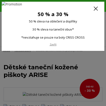
6.-16.8.26. DOVOLENÁ !!! 50 % SLEVA na všechno oblečení a doplňky !!!
30 % SLEVA na taneční obuv*!!!
50 % a 30 %
725 279 951
(Po-Pá 9:00-15.00)
50 % sleva na oblečení a doplňky
0
0 Kč
30 % sleva na taneční obuv*
*nevztahuje se pouze na boty CRISS CROSS
Menu
Zavřít
Úvod
Taneční boty
Dětské taneční kožené piškoty ARISE
Dětské taneční kožené
piškoty ARISE
360 Kč
- 30 %