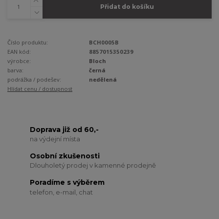
Přidat do košíku
Číslo produktu:
BCH0005B
EAN kód:
8857015350239
výrobce:
Bloch
barva:
černá
podrážka / podešev:
nedělená
Hlídat cenu / dostupnost
Doprava již od 60,-
na výdejní místa
Osobní zkušenosti
Dlouholetý prodej v kamenné prodejně
Poradíme s výběrem
telefon, e-mail, chat